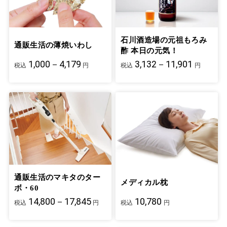
石川酒造場の元祖もろみ
通販生活の薄焼いわし
酢 本日の元気！
1,000－4,179
3,132－11,901
税込
円
税込
円
通販生活のマキタのター
メディカル枕
ボ・60
14,800－17,845
10,780
税込
円
税込
円