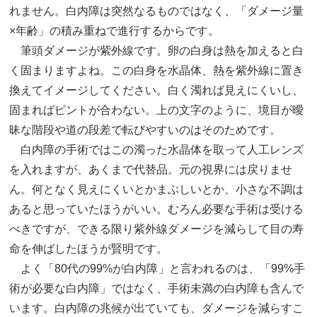
れません。白内障は突然なるものではなく、「ダメージ量
×年齢」の積み重ねで進行するからです。
筆頭ダメージが紫外線です。卵の白身は熱を加えると白
く固まりますよね。この白身を水晶体、熱を紫外線に置き
換えてイメージしてください。白く濁れば見えにくいし、
固まればピントが合わない。上の文字のように、境目が曖
昧な階段や道の段差で転びやすいのはそのためです。
白内障の手術ではこの濁った水晶体を取って人工レンズ
を入れますが、あくまで代替品。元の視界には戻りませ
ん。何となく見えにくいとかまぶしいとか、小さな不調は
あると思っていたほうがいい。むろん必要な手術は受ける
べきですが、できる限り紫外線ダメージを減らして目の寿
命を伸ばしたほうが賢明です。
よく「80代の99%が白内障」と言われるのは、「99%手
術が必要な白内障」ではなく、手術未満の白内障も含んで
います。白内障の兆候が出ていても、ダメージを減らすこ