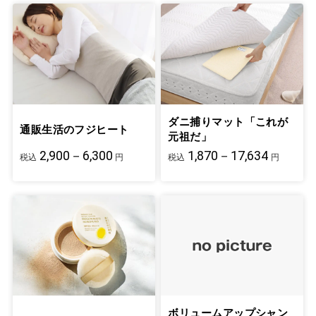
ダニ捕りマット「これが
通販生活のフジヒート
元祖だ」
2,900－6,300
1,870－17,634
税込
円
税込
円
ボリュームアップシャン