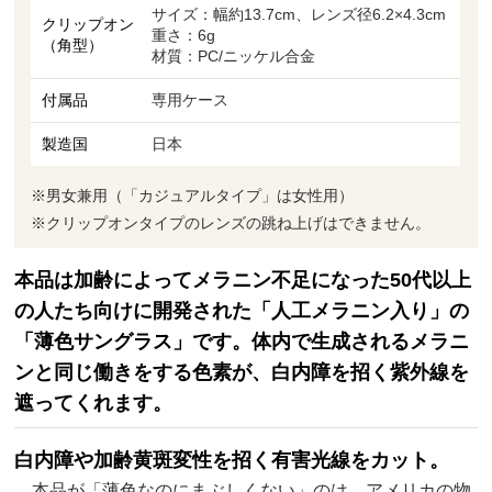
サイズ：幅約13.7cm、レンズ径6.2×4.3cm
クリップオン
重さ：6g
（角型）
材質：PC/ニッケル合金
付属品
専用ケース
製造国
日本
※男女兼用（「カジュアルタイプ」は女性用）
※クリップオンタイプのレンズの跳ね上げはできません。
本品は加齢によってメラニン不足になった50代以上
の人たち向けに開発された「人工メラニン入り」の
「薄色サングラス」です。体内で生成されるメラニ
ンと同じ働きをする色素が、白内障を招く紫外線を
遮ってくれます。
白内障や加齢黄斑変性を招く有害光線をカット。
本品が「薄色なのにまぶしくない」のは、アメリカの物