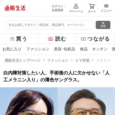
ログイン・
メニ
会員登録
メニュー
マイページ
カート
検索
グ
買う
読む
つながる
ロ
ー
お気に入り
ファッション
美容･化粧品
食品
キッチン
バ
ル
通販生活トップページ
ファッション
ＵＶ対策
メラニーナ
メ
ニ
白内障対策したい人、手術後の人に欠かせない「人
ュ
ー
工メラニン入り」の薄色サングラス。