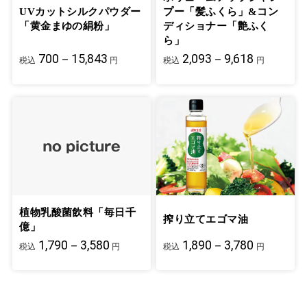
UVカットシルクパウダー
プー「髪ふくら」&コン
「黄金まゆの絹粉」
ディショナー「艶ふく
ら」
700－15,843
2,093－9,618
税込
円
税込
円
植物乳酸菌飲料「毎日千
搾り立てエゴマ油
億」
1,790－3,580
1,890－3,780
税込
円
税込
円