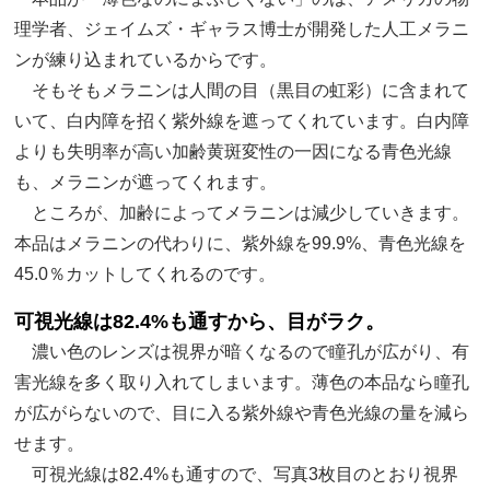
理学者、ジェイムズ・ギャラス博士が開発した人工メラニ
ンが練り込まれているからです。
そもそもメラニンは人間の目（黒目の虹彩）に含まれて
いて、白内障を招く紫外線を遮ってくれています。白内障
よりも失明率が高い加齢黄斑変性の一因になる青色光線
も、メラニンが遮ってくれます。
ところが、加齢によってメラニンは減少していきます。
本品はメラニンの代わりに、紫外線を99.9%、青色光線を
45.0％カットしてくれるのです。
可視光線は82.4%も通すから、目がラク。
濃い色のレンズは視界が暗くなるので瞳孔が広がり、有
害光線を多く取り入れてしまいます。薄色の本品なら瞳孔
が広がらないので、目に入る紫外線や青色光線の量を減ら
せます。
可視光線は82.4%も通すので、写真3枚目のとおり視界