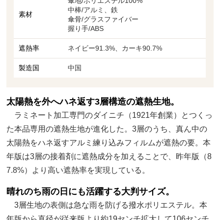
傘地/ポリエステル100%
中棒/アルミ、鉄
素材
傘骨/グラスファイバー
握り手/ABS
遮熱率
ネイビー91.3%、カーキ90.7%
製造国
中国
太陽熱を外へハネ返す3層構造の遮熱生地。
ラミネート加工専門のダイニチ（1921年創業）とつくっ
た本品専用の遮熱生地が進化した。3層のうち、真ん中の
太陽熱をハネ返すアルミ練り込みフィルムが遮熱の要。本
年版は3層の接着剤に遮熱成分を加えることで、昨年版（8
7.8%）より高い遮熱率を実現している。
晴れのち雨の日にも活躍する大判サイズ。
3層生地の表側は急な雨を防げる撥水ポリエステル。本
年版から直径が従来版より約19センチ拡大して106センチ