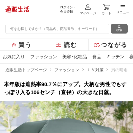
ログイン・
メニ
会員登録
メニュー
マイページ
カート
検索
グ
買う
読む
つながる
ロ
ー
お気に入り
ファッション
美容･化粧品
食品
キッチン
バ
ル
通販生活トップページ
ファッション
ＵＶ対策
男の晴雨兼
メ
ニ
本年版は遮熱率90.7％にアップ。大柄な男性でもす
ュ
ー
っぽり入る106センチ（直径）の大きな日蔭。