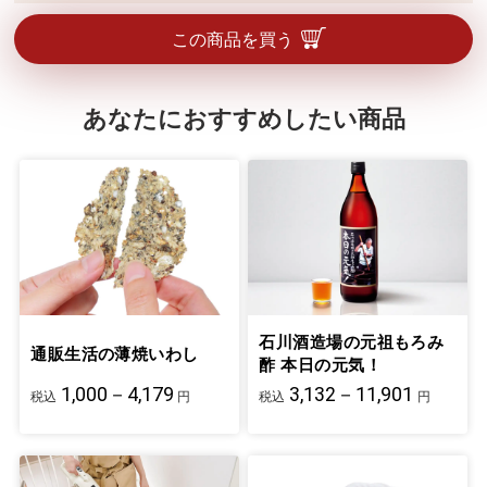
この商品を買う
あなたにおすすめしたい商品
石川酒造場の元祖もろみ
通販生活の薄焼いわし
酢 本日の元気！
1,000－4,179
3,132－11,901
税込
円
税込
円