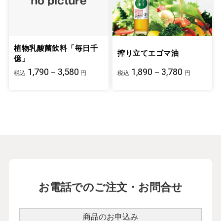
植物乳酸菌飲料「毎日千
搾り立てエゴマ油
億」
1,790－3,580
1,890－3,780
税込
円
税込
円
お電話でのご注文・お問合せ
商品のお申込み