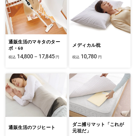
通販生活のマキタのター
メディカル枕
ボ・60
14,800－17,845
10,780
税込
円
税込
円
ダニ捕りマット「これが
通販生活のフジヒート
元祖だ」