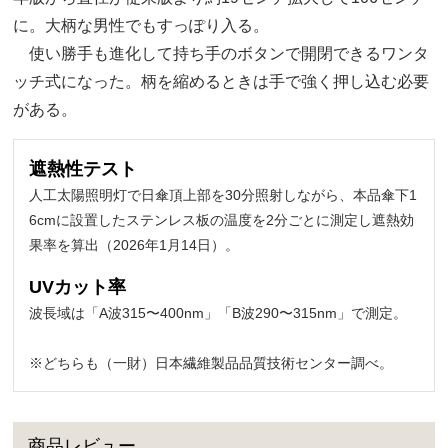
に。大柄な男性でもすっぽり入る。
使い勝手も進化して持ち手のボタンで開閉できるワンタ
ッチ式になった。柄を縮めるときは手で強く押し込む必要
がある。
遮熱性テスト
人工太陽照明灯で日傘頂上部を30分照射しながら、本品傘下1
6cmに設置したステンレス板の温度を2分ごとに測定し遮熱効
果率を算出（2026年1月14日）。
UVカット率
波長域は「A波315〜400nm」「B波290〜315nm」で測定。
※どちらも（一財）日本繊維製品品質技術センター調べ。
商品レビュー