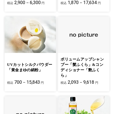
2,900－6,300
1,870－17,634
税込
円
税込
円
ボリュームアップシャン
UVカットシルクパウダー
プー「髪ふくら」&コン
「黄金まゆの絹粉」
ディショナー「艶ふく
ら」
700－15,843
2,093－9,618
税込
円
税込
円