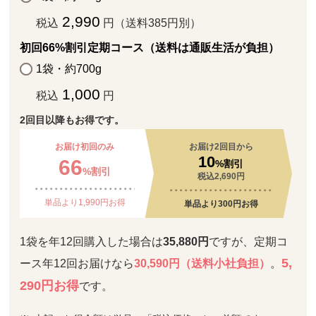
2,990
税込
円（送料385円別）
初回66%割引定期コース（送料は通販生活が負担）
1袋・約700g
1,000
税込
円
2回目以降もお得です。
お届け初回のみ
お届け2回目から
10
66
%割引
%割引
税込2,690円
単品より1,990円お得
単品より300円お得
1袋を年12回購入した場合は
35,880円
ですが、定期コ
5,
ース年12回お届けなら
30,590円（送料小社負担）
。
290円お得
です。