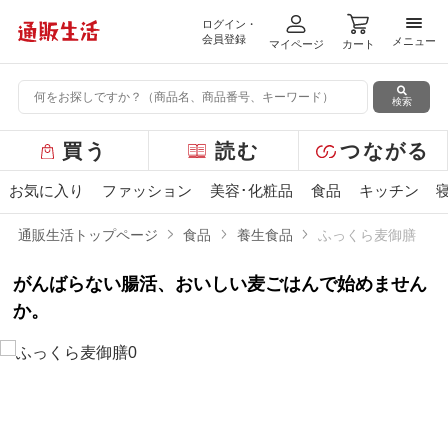
ログイン・
メニ
会員登録
メニュー
マイページ
カート
検索
グ
買う
読む
つながる
ロ
ー
お気に入り
ファッション
美容･化粧品
食品
キッチン
バ
ル
通販生活トップページ
食品
養生食品
ふっくら麦御膳
メ
ニ
がんばらない腸活、おいしい麦ごはんで始めません
ュ
ー
か。