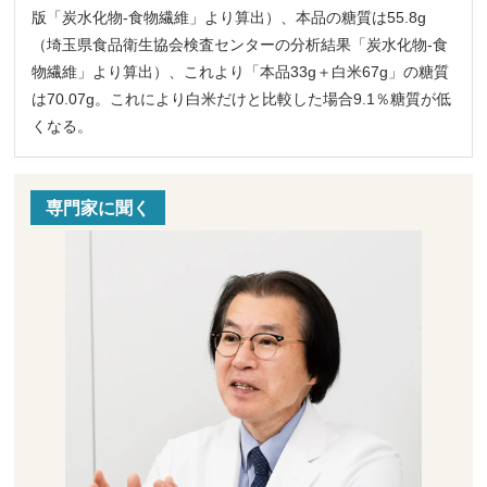
版「炭水化物‐食物繊維」より算出）、本品の糖質は55.8g
（埼玉県食品衛生協会検査センターの分析結果「炭水化物‐食
物繊維」より算出）、これより「本品33g＋白米67g」の糖質
は70.07g。これにより白米だけと比較した場合9.1％糖質が低
くなる。
専門家に聞く