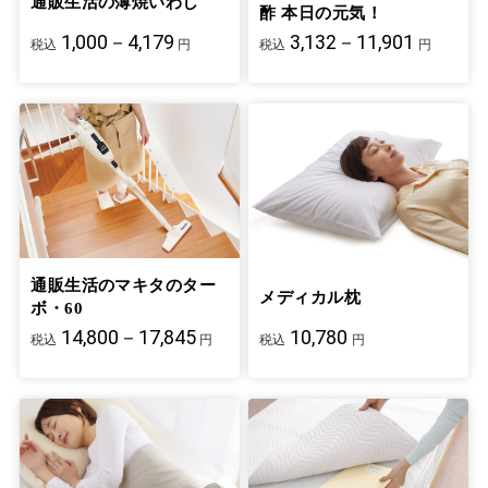
通販生活の薄焼いわし
酢 本日の元気！
1,000－4,179
3,132－11,901
税込
円
税込
円
通販生活のマキタのター
メディカル枕
ボ・60
14,800－17,845
10,780
税込
円
税込
円