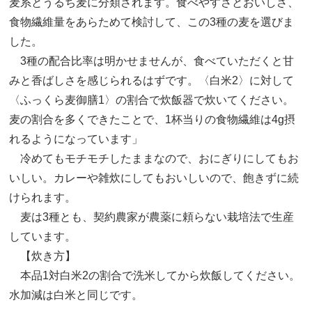
麦系とうるち麦に分類されます。食べやすさとおいしさ、
食物繊維量をあらためて検討して、この3種の麦を選びま
した。
3種の配合比率は明かせませんが、食べていただくと甘
みと香ばしさを感じられるはずです。〈白米2〉に対して
〈ふっくら麦御膳1〉の割合で炊飯器で炊いてください。
麦の割合を多くできたことで、1杯当りの食物繊維は4g摂
れるようになっています」
冷めてもモチモチしたままなので、おにぎりにしてもお
いしい。カレーや雑炊にしてもおいしいので、飽きずに続
けられます。
麦は3種とも、契約農家が農薬に頼らない栽培法で生産
しています。
【炊き方】
本品1対白米2の割合で洗米してから炊飯してください。
水加減は白米と同じです。