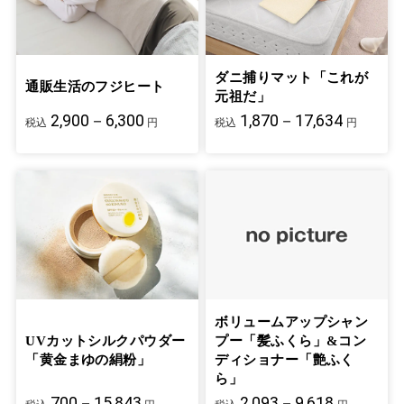
ダニ捕りマット「これが
通販生活のフジヒート
元祖だ」
2,900－6,300
1,870－17,634
税込
円
税込
円
ボリュームアップシャン
UVカットシルクパウダー
プー「髪ふくら」&コン
「黄金まゆの絹粉」
ディショナー「艶ふく
ら」
700－15,843
2,093－9,618