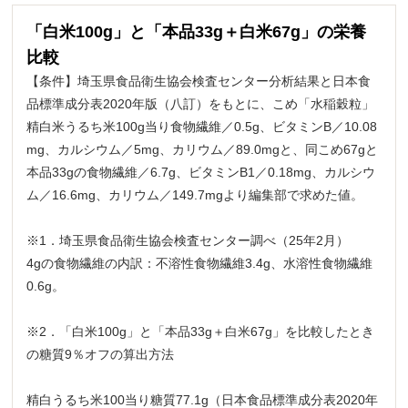
「白米100g」と「本品33g＋白米67g」の栄養
比較
【条件】埼玉県食品衛生協会検査センター分析結果と日本食
品標準成分表2020年版（八訂）をもとに、こめ「水稲穀粒」
精白米うるち米100g当り食物繊維／0.5g、ビタミンB／10.08
mg、カルシウム／5mg、カリウム／89.0mgと、同こめ67gと
本品33gの食物繊維／6.7g、ビタミンB1／0.18mg、カルシウ
ム／16.6mg、カリウム／149.7mgより編集部で求めた値。
※1．埼玉県食品衛生協会検査センター調べ（25年2月）
4gの食物繊維の内訳：不溶性食物繊維3.4g、水溶性食物繊維
0.6g。
※2．「白米100g」と「本品33g＋白米67g」を比較したとき
の糖質9％オフの算出方法
精白うるち米100当り糖質77.1g（日本食品標準成分表2020年