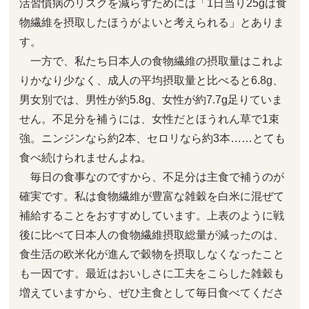
活習慣病のリスクを減らすためには「1日当り25gは食
物繊維を摂取したほうがよいと考えられる」とありま
す。
一方で、私たち日本人の食物繊維の摂取量はこれよ
りかなり少なく、成人の平均摂取量と比べると6.8g、
男女別では、男性が約5.8g、女性が約7.7g足りていま
せん。不足分を補うには、女性だとほうれん草で1束
強。ニンジンなら約2本、セロリなら約3本……とても
食べ続けられませんよね。
毎日の食事なのですから、不足分は主食で補うのが
確実です。私は食物繊維が豊富な雑穀を白米に混ぜて
補給することをおすすめしています。上表のように戦
後に比べて日本人の食物繊維摂取総量が減ったのは、
食生活の欧米化が進んで穀物を摂取しなくなったこと
も一因です。最近はおいしさに工夫をこらした雑穀も
増えていますから、ぜひ主食として毎日食べてくださ