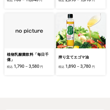
税込
円
税込
円
植物乳酸菌飲料「毎日千
搾り立てエゴマ油
億」
1,790－3,580
1,890－3,780
税込
円
税込
円