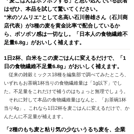
「麦ごはんはボソボソする」と思い込んでいる読者
はぜひ、本品を試して驚いてください。
"米のソムリエ"として名高い石川善雄さん（石川商
店代表）が3種の麦を黄金比率で配合しているか
ら、ボソボソ感は一切なし。「日本人の食物繊維不
足量6.8g」がおいしく補えます。
1日2杯、白米をこの麦ごはんに変えるだけで、「1
日の食物繊維不足量6.8g」がおいしく補えます。
従来の雑穀ミックス18種を編集部で調べてみたところ、
いずれもお茶碗1杯当りの食物繊維量は「1g以下」でし
た。不足量をこれだけで補うのはちょっと無理でしょう。
それに対して本品の食物繊維量はなんと、「お茶碗1杯
当り4g」。これなら1日2杯を麦ごはんに変えるだけで、か
んたんに不足量が補えます。
「2種のもち麦と粘り気の少ないうるち麦を、企業