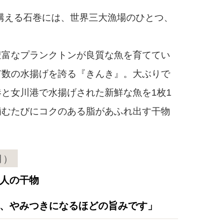
構える石巻には、世界三大漁場のひとつ、
豊富なプランクトンが良質な魚を育ててい
有数の水揚げを誇る『きんき』。大ぶりで
と女川港で水揚げされた新鮮な魚を1枚1
噛むたびにコクのある脂があふれ出す干物
月）
人の干物
は、やみつきになるほどの旨みです」