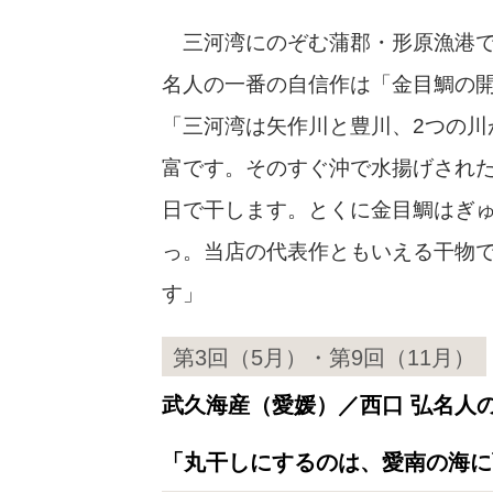
三河湾にのぞむ蒲郡・形原漁港で
名人の一番の自信作は「金目鯛の
「三河湾は矢作川と豊川、2つの川
富です。そのすぐ沖で水揚げされ
日で干します。とくに金目鯛はぎ
っ。当店の代表作ともいえる干物で
す」
第3回（5月）・第9回（11月）
武久海産（愛媛）／西口 弘名人
「丸干しにするのは、愛南の海に