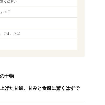
覧ください.
」30日
か、ごま、さば
の干物
上げた甘鯛。甘みと食感に驚くはずで