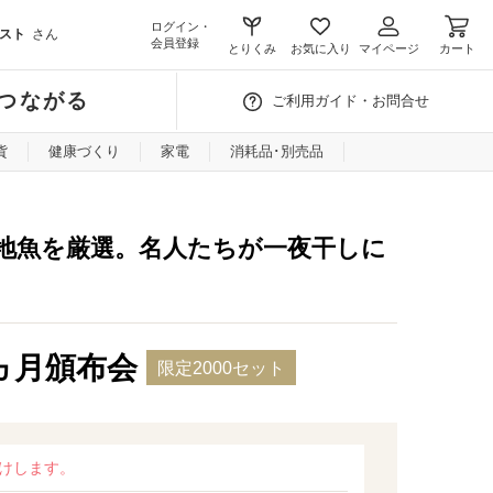
ログイン・
スト
さん
会員登録
とりくみ
お気に入り
マイページ
カート
つながる
ご利用ガイド・お問合せ
貨
健康づくり
家電
消耗品･別売品
地魚を厳選。名人たちが一夜干しに
ヵ月頒布会
限定2000セット
届けします。