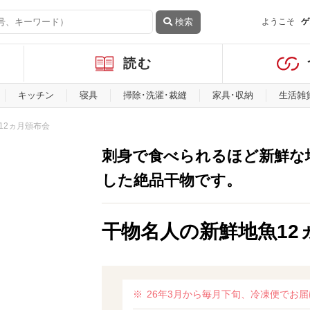
検索
ようこそ
ゲ
読む
キッチン
寝具
掃除･洗濯･裁縫
家具･収納
生活雑
12ヵ月頒布会
刺身で食べられるほど新鮮な
した絶品干物です。
干物名人の新鮮地魚12
26年3月から毎月下旬、冷凍便でお