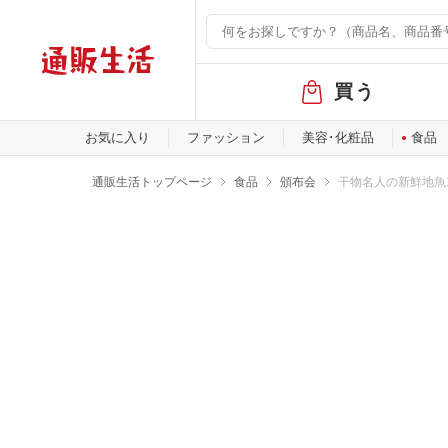
グ
買う
ロ
ー
バ
お気に入り
ファッション
美容･化粧品
食品
ル
メ
通販生活トップページ
食品
頒布会
干物名人の新鮮地魚
ニ
ュ
ー