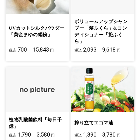
ボリュームアップシャン
UVカットシルクパウダー
プー「髪ふくら」&コン
「黄金まゆの絹粉」
ディショナー「艶ふく
ら」
700－15,843
2,093－9,618
税込
円
税込
円
植物乳酸菌飲料「毎日千
搾り立てエゴマ油
億」
1,790－3,580
1,890－3,780
税込
円
税込
円