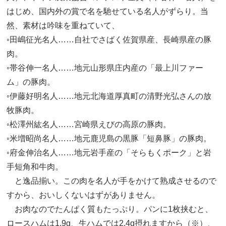
はじめ、国内外の賞で名を馳せている名人がずらり。当
然、素材は吟味を重ねていて、
◦田嶋征光名人……自社でさばく佐賀県産、長崎県産の豚
肉。
◦帯谷伸一名人……地元山形県庄内産の「最上川ファー
ム」の豚肉。
◦伊藤好明名人……地元北海道厚真町の清野光弘さんの放
牧豚肉。
◦松澤州紘名人……宮崎県えびの高原の豚肉。
◦米増昭尚名人……地元鹿児島の黒豚「短鼻豚」の豚肉。
◦府金伸治名人……地元岩手産の「そらもくポーク」と岩
手短角和牛肉。
と逸品揃い。この肉を名人が手をかけて熟成させるので
すから、おいしくないはずがありません。
お肉なのでたんぱく質もたっぷり。パンに1枚挟むと、
ロースハムは1.9g、生ハムでは2.4g摂れますから（※）、