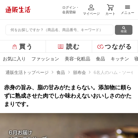
ログイン・
メニ
会員登録
メニュー
マイページ
カート
検索
グ
買う
読む
つながる
ロ
ー
お気に入り
ファッション
美容･化粧品
食品
キッチン
バ
ル
通販生活トップページ
食品
頒布会
6名人のハム・ソーセー
メ
ニ
赤身の旨み、脂の甘みがたまらない。添加物に頼ら
ュ
ー
ずに熟成させた肉でしか味わえないおいしさのかた
まりです。