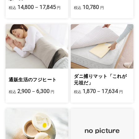
14,800－17,845
10,780
税込
円
税込
円
ダニ捕りマット「これが
通販生活のフジヒート
元祖だ」
2,900－6,300
1,870－17,634
税込
円
税込
円