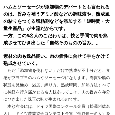
ハムとソーセージが添加物のデパートとも言われる
のは、旨みを補うアミノ酸などの調味液や、熟成風
の粘りをつくる増粘剤などを添加する「短時間・大
量生産品」が主流だからです。
一方、この6名人のこだわりは、技と手間で肉を熟
成させてひき出した「自然そのものの旨み」。
素材の肉も逸品揃い。肉の個性に合せて手をかけて
熟成させていく。
ただ「添加物を使わない」だけで熟成が不十分だと、食
感がブヨブヨのハムやソーセージになります。肉質や脂の
状態を見極め、温度、練り方、熟成時間、加熱方法すべて
に神経を行き届かせる名人技あってこそ、肉の旨みを存分
にひき出した珠玉の味が生まれるのです。
本頒布会には、ドイツ国際コンクール金賞（松澤州紘名
人）、ドイツ農業協会コンテスト金賞（帯谷伸一名人）を