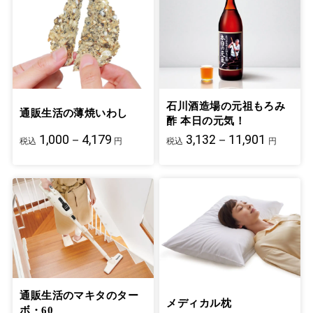
石川酒造場の元祖もろみ
通販生活の薄焼いわし
酢 本日の元気！
1,000－4,179
3,132－11,901
税込
円
税込
円
通販生活のマキタのター
メディカル枕
ボ・60