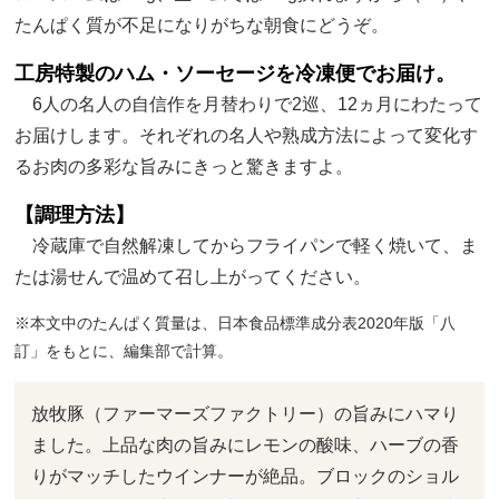
たんぱく質が不足になりがちな朝食にどうぞ。
工房特製のハム・ソーセージを冷凍便でお届け。
6人の名人の自信作を月替わりで2巡、12ヵ月にわたって
お届けします。それぞれの名人や熟成方法によって変化す
るお肉の多彩な旨みにきっと驚きますよ。
【調理方法】
冷蔵庫で自然解凍してからフライパンで軽く焼いて、ま
たは湯せんで温めて召し上がってください。
※本文中のたんぱく質量は、日本食品標準成分表2020年版「八
訂」をもとに、編集部で計算。
放牧豚（ファーマーズファクトリー）の旨みにハマり
ました。上品な肉の旨みにレモンの酸味、ハーブの香
りがマッチしたウインナーが絶品。ブロックのショル