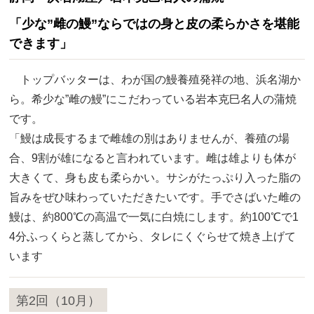
「少な”雌の鰻”ならではの身と皮の柔らかさを堪能
できます」
トップバッターは、わが国の鰻養殖発祥の地、浜名湖か
ら。希少な”雌の鰻”にこだわっている岩本克巳名人の蒲焼
です。
「鰻は成長するまで雌雄の別はありませんが、養殖の場
合、9割が雄になると言われています。雌は雄よりも体が
大きくて、身も皮も柔らかい。サシがたっぷり入った脂の
旨みをぜひ味わっていただきたいです。手でさばいた雌の
鰻は、約800℃の高温で一気に白焼にします。約100℃で1
4分ふっくらと蒸してから、タレにくぐらせて焼き上げて
います
第2回（10月）