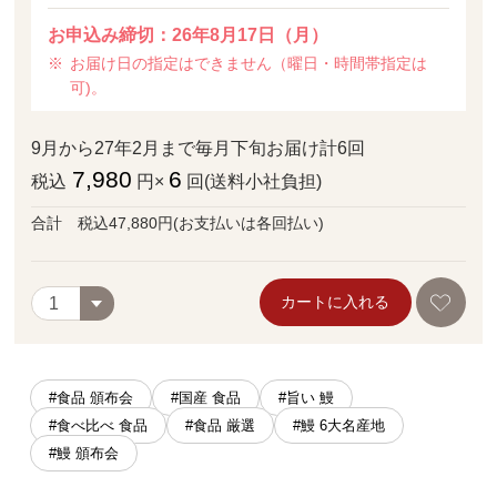
お申込み締切：26年8月17日（月）
お届け日の指定はできません（曜日・時間帯指定は
可)。
9月から27年2月まで毎月下旬お届け計6回
7,980
6
税込
円×
回(送料小社負担)
合計 税込47,880円(お支払いは各回払い)
カートに入れる
#食品 頒布会
#国産 食品
#旨い 鰻
#食べ比べ 食品
#食品 厳選
#鰻 6大名産地
#鰻 頒布会