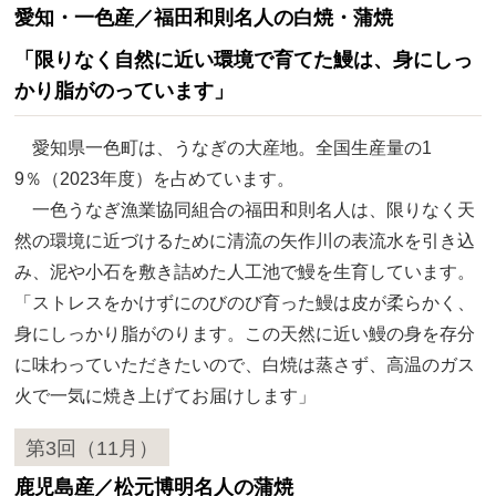
愛知・一色産／福田和則名人の白焼・蒲焼
「限りなく自然に近い環境で育てた鰻は、身にしっ
かり脂がのっています」
愛知県一色町は、うなぎの大産地。全国生産量の1
9％（2023年度）を占めています。
一色うなぎ漁業協同組合の福田和則名人は、限りなく天
然の環境に近づけるために清流の矢作川の表流水を引き込
み、泥や小石を敷き詰めた人工池で鰻を生育しています。
「ストレスをかけずにのびのび育った鰻は皮が柔らかく、
身にしっかり脂がのります。この天然に近い鰻の身を存分
に味わっていただきたいので、白焼は蒸さず、高温のガス
火で一気に焼き上げてお届けします」
第3回（11月）
鹿児島産／松元博明名人の蒲焼