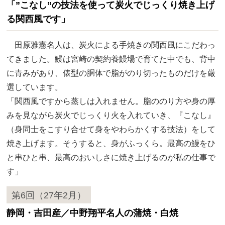
「”こなし”の技法を使って炭火でじっくり焼き上げ
る関西風です」
田原雅憲名人は、炭火による手焼きの関西風にこだわっ
てきました。鰻は宮崎の契約養鰻場で育てた中でも、背中
に青みがあり、俵型の胴体で脂がのり切ったものだけを厳
選しています。
「関西風ですから蒸しは入れません。脂ののり方や身の厚
みを見ながら炭火でじっくり火を入れていき、『こなし』
（身同士をこすり合せて身をやわらかくする技法）をして
焼き上げます。そうすると、身がふっくら。最高の鰻をひ
と串ひと串、最高のおいしさに焼き上げるのが私の仕事で
す」
第6回（27年2月）
静岡・吉田産／中野翔平名人の蒲焼・白焼