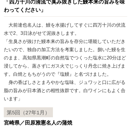
「四万十川の清流で臭み抜きした鰻本来の旨みを味
わってください」
大前達也名人は、鰻を水揚げしてすぐに四万十川の伏流
水で2、3日泳がせて泥抜きします。
「生臭さが抜けた鰻本来の旨みを存分に堪能していただき
たいので、独自の加工方法を考案しました。捌いた鰻を生
のまま、高知県黒潮町の自然塩でつくった塩水に20分ほど
浸してから、蒸さずにガス火でじっくり丹念に焼き上げま
す。白焼ともちがうので『塩鰻』と名づけました。
身の香ばしさとまろやかな塩味、ジュワッと口に広がる
脂の旨みが日本酒との相性抜群です。白ワインにもよく合
います」
第5回（27年1月）
宮崎県／田原雅憲名人の蒲焼