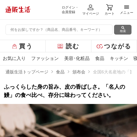
ログイン・
メニ
会員登録
メニュー
マイページ
カート
検索
グ
買う
読む
つながる
ロ
ー
お気に入り
ファッション
美容･化粧品
食品
キッチン
バ
ル
通販生活トップページ
食品
頒布会
全国6大名産地の「旨
メ
ニ
ふっくらした身の旨み、皮の香ばしさ。「名人の
ュ
ー
鰻」の食べ比べ、存分に味わってください。