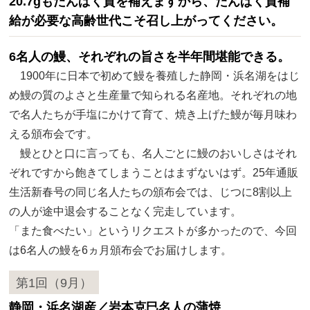
20.7gもたんぱく質を補えますから、たんぱく質補
給が必要な高齢世代こそ召し上がってください。
6名人の鰻、それぞれの旨さを半年間堪能できる。
1900年に日本で初めて鰻を養殖した静岡・浜名湖をはじ
め鰻の質のよさと生産量で知られる名産地。それぞれの地
で名人たちが手塩にかけて育て、焼き上げた鰻が毎月味わ
える頒布会です。
鰻とひと口に言っても、名人ごとに鰻のおいしさはそれ
ぞれですから飽きてしまうことはまずないはず。25年通販
生活新春号の同じ名人たちの頒布会では、じつに8割以上
の人が途中退会することなく完走しています。
「また食べたい」というリクエストが多かったので、今回
は6名人の鰻を6ヵ月頒布会でお届けします。
第1回（9月）
静岡・浜名湖産／岩本克巳名人の蒲焼