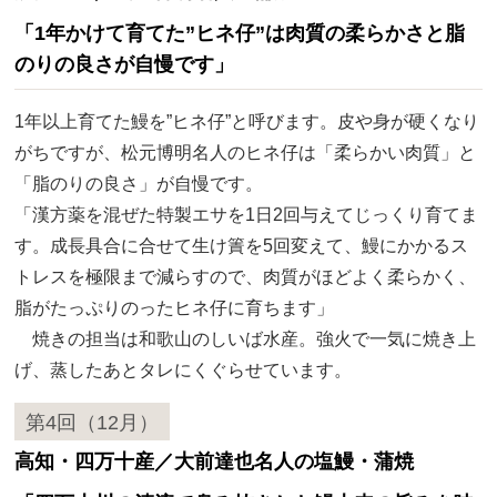
「1年かけて育てた”ヒネ仔”は肉質の柔らかさと脂
のりの良さが自慢です」
1年以上育てた鰻を”ヒネ仔”と呼びます。皮や身が硬くなり
がちですが、松元博明名人のヒネ仔は「柔らかい肉質」と
「脂のりの良さ」が自慢です。
「漢方薬を混ぜた特製エサを1日2回与えてじっくり育てま
す。成長具合に合せて生け簀を5回変えて、鰻にかかるス
トレスを極限まで減らすので、肉質がほどよく柔らかく、
脂がたっぷりのったヒネ仔に育ちます」
焼きの担当は和歌山のしいば水産。強火で一気に焼き上
げ、蒸したあとタレにくぐらせています。
第4回（12月）
高知・四万十産／大前達也名人の塩鰻・蒲焼