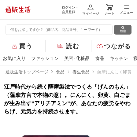
ログイン・
メニ
会員登録
メニュー
マイページ
カート
検索
グ
買う
読む
つながる
ロ
ー
お気に入り
ファッション
美容･化粧品
食品
キッチン
バ
ル
通販生活トップページ
食品
養生食品
薩摩にんにく卵黄「
メ
ニ
江戸時代から続く薩摩製法でつくる「げんのもん」
ュ
ー
（薩摩方言で本物の意）。にんにく、卵黄、白ごま
が生み出す“アリチアミン”が、あなたの疲労をやわ
らげ、元気力を持続させます。