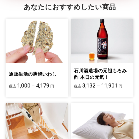
あなたにおすすめしたい商品
石川酒造場の元祖もろみ
通販生活の薄焼いわし
酢 本日の元気！
1,000－4,179
3,132－11,901
税込
円
税込
円