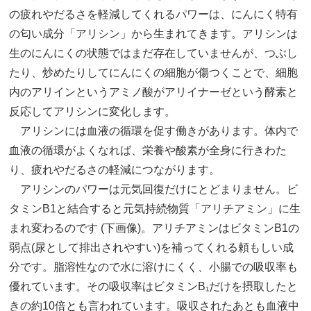
の疲れやだるさを軽減してくれるパワーは、にんにく特有
の匂い成分「アリシン」から生まれてきます。アリシンは
生のにんにくの状態ではまだ存在していませんが、つぶし
たり、炒めたりしてにんにくの細胞が傷つくことで、細胞
内のアリインというアミノ酸がアリイナーゼという酵素と
反応してアリシンに変化します。
アリシンには血液の循環を促す働きがあります。体内で
血液の循環がよくなれば、栄養や酸素が全身に行きわた
り、疲れやだるさの軽減につながります。
アリシンのパワーは元気回復だけにとどまりません。ビ
タミンB1と結合すると元気持続物質「アリチアミン」に生
まれ変わるのです (下画像)。アリチアミンはビタミンB1の
弱点(尿として排出されやすい)を補ってくれる頼もしい成
分です。脂溶性なので水に溶けにくく、小腸での吸収率も
優れています。その吸収率はビタミンB₁だけを摂取したと
きの約10倍とも言われています。吸収されたあとも血液中