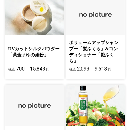
ボリュームアップシャン
UVカットシルクパウダー
プー「髪ふくら」&コン
「黄金まゆの絹粉」
ディショナー「艶ふく
ら」
700－15,843
2,093－9,618
税込
円
税込
円