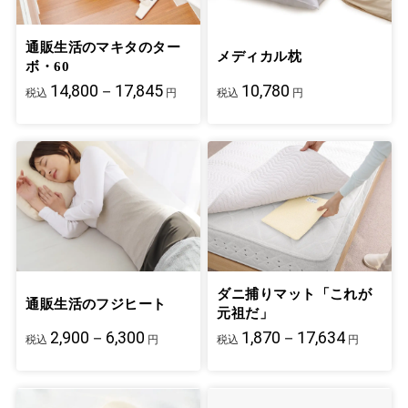
通販生活のマキタのター
メディカル枕
ボ・60
14,800－17,845
10,780
税込
円
税込
円
ダニ捕りマット「これが
通販生活のフジヒート
元祖だ」
2,900－6,300
1,870－17,634
税込
円
税込
円