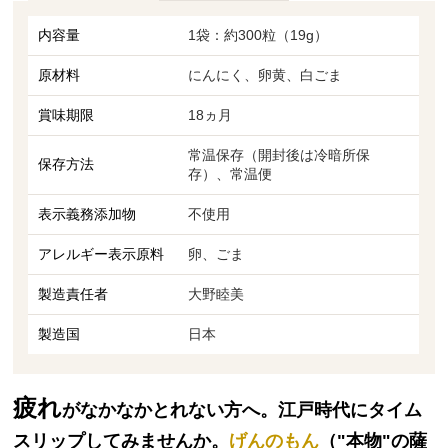
内容量
1袋：約300粒（19g）
原材料
にんにく、卵黄、白ごま
賞味期限
18ヵ月
常温保存（開封後は冷暗所保
保存方法
存）、常温便
表示義務添加物
不使用
アレルギー表示原料
卵、ごま
製造責任者
大野睦美
製造国
日本
疲れ
がなかなかとれない方へ。江戸時代にタイム
スリップしてみませんか。
げんのもん
（"本物"の薩