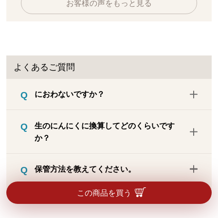
お客様の声をもっと見る
よくあるご質問
におわないですか？
本品は無臭加工をしていませんので、商品
生のにんにくに換算してどのくらいです
そのものはニンニクの香ばしい匂いがしま
か？
す。水と一緒に飲み込むことで直接口から
の匂いは感じにくくなっていますが、人に
1日の目安量（10粒分）を生のにんにくに
よっては胃から匂いがあがってくるように
保管方法を教えてください。
換算すると約5.5g（大きめのにんにくひと
感じられる事もあります。
かけら分）です。
開封後は、冷暗所に保存してください。要
この商品を買う
冷蔵ではございませんが、開封後は冷蔵庫
保存をおすすめします。