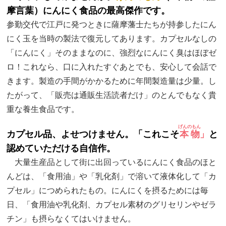
摩言葉）にんにく食品の最高傑作です。
参勤交代で江戸に発つときに薩摩藩士たちが持参したにん
にく玉を当時の製法で復元してあります。カプセルなしの
「にんにく」そのままなのに、強烈なにんにく臭はほぼゼ
ロ！これなら、口に入れたすぐあとでも、安心して会話で
きます。製造の手間がかかるために年間製造量は少量。し
たがって、「販売は通販生活読者だけ」のとんでもなく貴
重な養生食品です。
げんのもん
カプセル品、よせつけません。
「これこそ
本物
」
と
認めていただける自信作。
大量生産品として街に出回っているにんにく食品のほと
んどは、「食用油」や「乳化剤」で溶いて液体化して「カ
プセル」につめられたもの。にんにくを摂るためには毎
日、「食用油や乳化剤、カプセル素材のグリセリンやゼラ
チン」も摂らなくてはいけません。