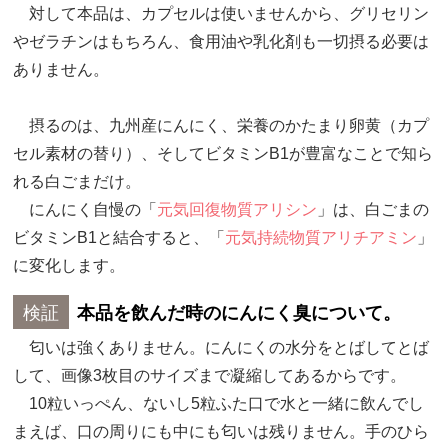
対して本品は、カプセルは使いませんから、グリセリン
やゼラチンはもちろん、食用油や乳化剤も一切摂る必要は
ありません。
摂るのは、九州産にんにく、栄養のかたまり卵黄（カプ
セル素材の替り）、そしてビタミンB1が豊富なことで知ら
れる白ごまだけ。
にんにく自慢の「
元気回復物質アリシン
」は、白ごまの
ビタミンB1と結合すると、「
元気持続物質アリチアミン
」
に変化します。
検証
本品を飲んだ時のにんにく臭について。
匂いは強くありません。にんにくの水分をとばしてとば
して、画像3枚目のサイズまで凝縮してあるからです。
10粒いっぺん、ないし5粒ふた口で水と一緒に飲んでし
まえば、口の周りにも中にも匂いは残りません。手のひら