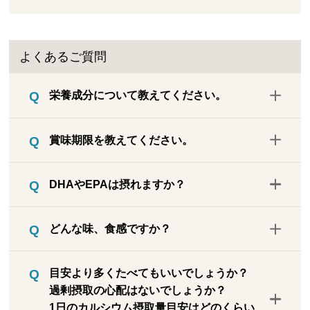
よくあるご質問
栄養成分について教えてください。
こちら
をご確認ください。
賞味期限を教えてください。
賞味期限は製造日より5ヶ月以内（150日）
DHAやEPAは摂れますか？
です。お客様のお手元に届く商品の賞味期
限は製造からお届けまで期間があきますの
目安として1枚あたりDHA約4mg、EPA約3
で5カ月未満になります。具体的な期限
どんな味、食感ですか？
mgです。※日本食品標準成分表のデータか
（日付）は、商品がお手元に届きましたら
ら算出。
袋裏側の、右下に印字された賞味期限をご
薄いのにいわしのいりこの旨味がしっかり
目安より多くたべてもいいでしょうか？
確認ください。
味わえます。合成保存料・着色料などの添
過剰摂取の心配はないでしょうか？
加物は一切使用せず、塩分も加えておりま
1日のカルシウム摂取量目安はどのくらい