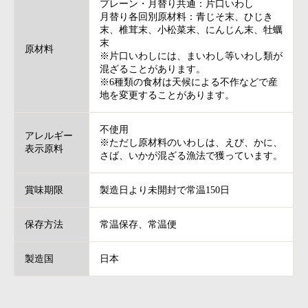
プレーン・月替り共通：片口いわし
月替り各回別原材料：青じそ末、ひじき
末、椎茸末、小松菜末、にんじん末、牡蠣
末
原材料
※片口いわしには、まいわし等いわし類が
混ざることがあります。
※6種類の食材は天候による不作などで産
地を変更することがあります。
不使用
アレルギー
※ただし原材料のいわしは、えび、かに、
表示原料
さば、いかが混ざる漁法で獲っています。
賞味期限
製造日より未開封で常温150日
保存方法
常温保存、常温便
製造国
日本