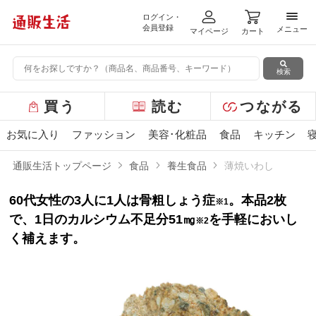
ログイン・
メニ
会員登録
メニュー
マイページ
カート
検索
グ
買う
読む
つながる
ロ
ー
お気に入り
ファッション
美容･化粧品
食品
キッチン
バ
ル
通販生活トップページ
食品
養生食品
薄焼いわし
メ
ニ
60代女性の3人に1人は骨粗しょう症
。本品2枚
ュ
※1
ー
で、1日のカルシウム不足分51㎎
を手軽においし
※2
く補えます。