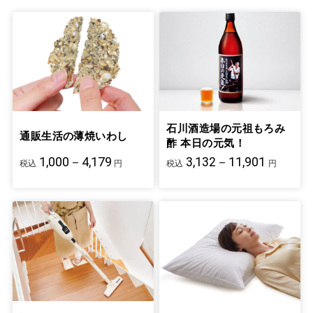
くさん食べても摂り過ぎの心配はございま
せん。
健康についてご心配な方は下記フリーダイ
ヤルでご相談を承ります。
養生食品フリーダイヤル：0120-250-730
※平日午前10時～午後4時まで
石川酒造場の元祖もろみ
通販生活の薄焼いわし
酢 本日の元気！
1,000－4,179
3,132－11,901
税込
円
税込
円