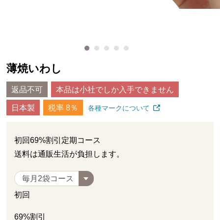
薄焼いわし
返品不可
本品は小社でしか入手できません
日本製
税率 8％
各種マークについて
初回
69%
割引定期コース
送料は通販生活が負担します。
初回
69%
割引