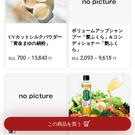
ボリュームアップシャン
UVカットシルクパウダー
プー「髪ふくら」&コン
「黄金まゆの絹粉」
ディショナー「艶ふく
ら」
700－15,843
2,093－9,618
税込
円
税込
円
この商品を買う
植物乳酸菌飲料「毎日千
搾り立てエゴマ油
億」