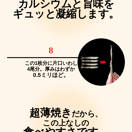
カルシウムと旨味を
ギュッと凝縮します。
8
この1枚分に片口いわし
4尾分。厚みはわずか
0.5ミリほど。
超薄焼き
だから、
この上なしの