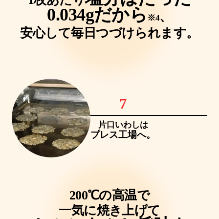
0.034gだから
、
※4
安心して毎日つづけられます。
7
片口いわしは
プレス工場へ。
200℃の高温で
一気に焼き上げて