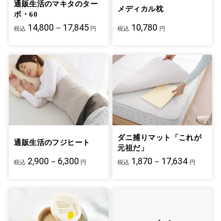
通販生活のマキタのター
メディカル枕
ボ・60
14,800－17,845
10,780
税込
円
税込
円
ダニ捕りマット「これが
通販生活のフジヒート
元祖だ」
2,900－6,300
1,870－17,634
税込
円
税込
円