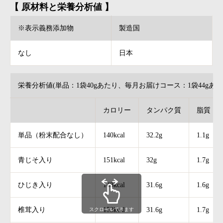
【 原材料と栄養分析値 】
※表示義務添加物
製造国
なし
日本
栄養分析値(単品：1袋40gあたり、毎月お届けコース：1袋44gあた
カロリー
タンパク質
脂質
単品（粉末配合なし）
140kcal
32.2g
1.1g
青じそ入り
151kcal
32g
1.7g
ひじき入り
148kcal
31.6g
1.6g
椎茸入り
153kcal
31.6g
1.7g
スクロールできます