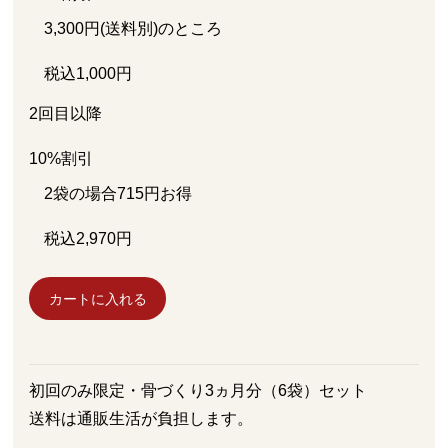
3,300
円
(送料別)
のところ
税込
1,000
円
2回目以降
10%
割引
2袋の場合
715
円お得
税込
2,970
円
カートに入れる
初回のみ限定・骨づくり3ヵ月分（6袋）セット
送料は通販生活が負担します。