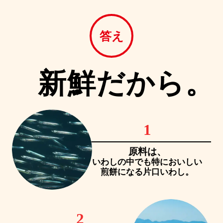
答え
新鮮だから。
1
原料は、
いわしの中でも特においしい
煎餅になる片口いわし。
2