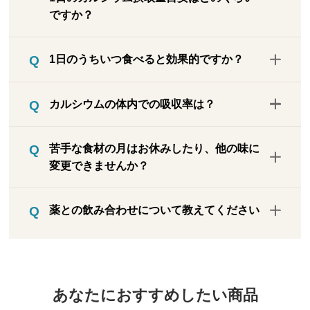
せん。サクサクパリパリとした食感です
ですか？
が、おせんべいのような乾いた固い食感で
なく、油分によって少ししっとりした感じ
カルシウムは一般的に不足しやすく吸収し
がします。薄いので舌を少し押し当てるだ
1日のうちいつ食べると効果的ですか？
にくい栄養素で、食品として摂取された量
けでパリッと割れます。
がすべて吸収されるわけではありません
【各回で混ぜている食材の特徴】青じそは
食品なので食べ方の定めはありません。カ
（例：牛乳などの乳製品で約30～40%の吸
カルシウムの体内での吸収率は？
後味に独特の清涼感、しいたけや牡蠣は旨
ルシウムは毎日摂る必要がありますので、
収率）。本品は食品ですので、目安量より
みが強く、ひじきは海藻の風味、小松菜や
お客様が続けやすいタイミングでお召し上
多く召しあがっても過剰摂取の心配はあり
カルシウムの体内への吸収率は3割程度で
ニンジンは野菜の甘味をかんじられます。
がりください。
苦手な食材の月はお休みしたり、他の味に
ません。また、カルシウムは体内に貯めて
す。
風味そのものは強くありません。※いわし
変更できませんか？
おくことができない成分ですので、毎日コ
を釜ゆでにした後、粉末にして各味の粉末
ツコツ適量を摂取してください。
を混ぜて、熱を加えてプレスしてします。
事前にご連絡いただければお休みを承りま
日本人の平均カルシウム摂取量が約500mg
薬との飲み合わせについて教えてください
す。また、苦手な食材の回はいわし100％
／日なのに対し、骨そしょう症学会が推奨
の薄焼いわしに変更が可能です。
こちら
を
するカルシウムの摂取量は800mg／日で
お調べして回答いたしますので下記フリー
ご覧ください。
す。また、カルシウムの耐用上限量（摂り
ダイヤルで承ります。
すぎによるリスクがゼロでなくなる量）は
養生食品フリーダイヤル：0120-250-730
約2500mg／日であり、薄焼いわしのカル
あなたにおすすめしたい商品
※平日午前10時～午後4時まで
シウムは1枚あたり26mg。通常であればた