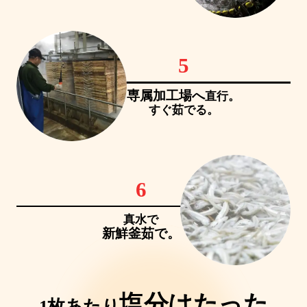
5
専属加工場へ
直行。
すぐ茹でる。
6
真水で
新鮮釜茹で。
塩分はたった
1枚あたり