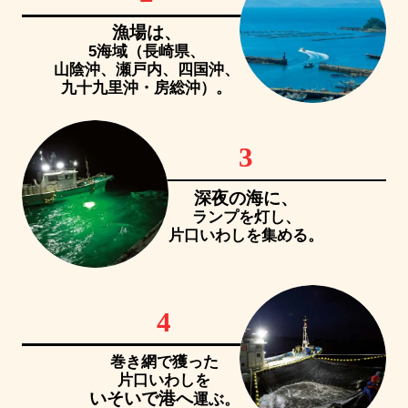
漁場は、
5海域（長崎県、
山陰沖、瀬戸内、四国沖、
九十九里沖・房総沖）。
3
深夜の海に、
ランプを灯し、
片口いわしを集める。
4
巻き網で獲った
片口いわしを
いそいで港へ
運ぶ。