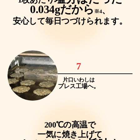
0.034gだから
、
※4
安心して毎日つづけられます。
7
片口いわしは
プレス工場へ。
200℃の高温で
一気に焼き上げて