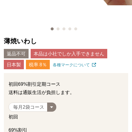
薄焼いわし
返品不可
本品は小社でしか入手できません
日本製
税率 8％
各種マークについて
初回
69%
割引定期コース
送料は通販生活が負担します。
初回
69%
割引