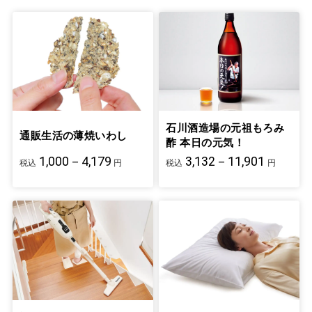
くさん食べても摂り過ぎの心配はございま
せん。
健康についてご心配な方は下記フリーダイ
ヤルでご相談を承ります。
養生食品フリーダイヤル：0120-250-730
※平日午前10時～午後4時まで
石川酒造場の元祖もろみ
通販生活の薄焼いわし
酢 本日の元気！
1,000－4,179
3,132－11,901
税込
円
税込
円