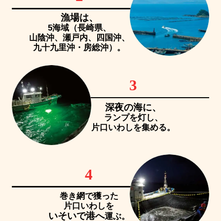
漁場は、
5海域（長崎県、
山陰沖、瀬戸内、四国沖、
九十九里沖・房総沖）。
3
深夜の海に、
ランプを灯し、
片口いわしを集める。
4
巻き網で獲った
片口いわしを
いそいで港へ
運ぶ。