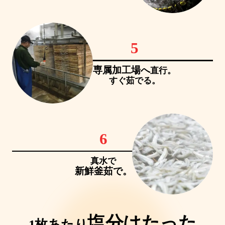
5
専属加工場へ
直行。
すぐ茹でる。
6
真水で
新鮮釜茹で。
塩分はたった
1枚あたり