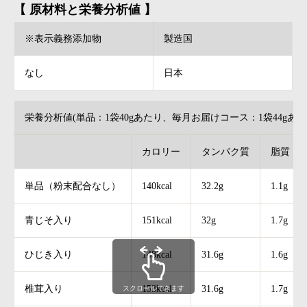
【 原材料と栄養分析値 】
※表示義務添加物
製造国
なし
日本
栄養分析値(単品：1袋40gあたり、毎月お届けコース：1袋44gあた
カロリー
タンパク質
脂質
単品（粉末配合なし）
140kcal
32.2g
1.1g
青じそ入り
151kcal
32g
1.7g
ひじき入り
148kcal
31.6g
1.6g
椎茸入り
153kcal
31.6g
1.7g
スクロールできます