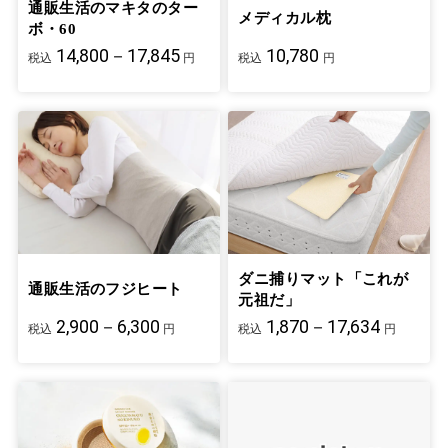
通販生活のマキタのター
メディカル枕
ボ・60
14,800－17,845
10,780
税込
円
税込
円
ダニ捕りマット「これが
通販生活のフジヒート
元祖だ」
2,900－6,300
1,870－17,634
税込
円
税込
円