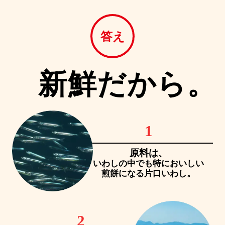
答え
新鮮だから。
1
原料は、
いわしの中でも特においしい
煎餅になる片口いわし。
2