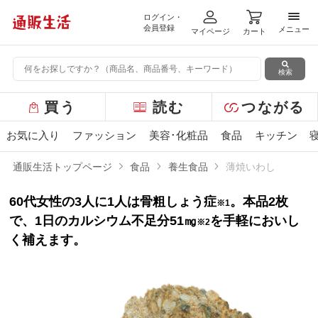
ログイン・
メニ
会員登録
メニュー
マイページ
カート
検索
グ
買う
読む
つながる
ロ
ー
お気に入り
ファッション
美容･化粧品
食品
キッチン
バ
ル
通販生活トップページ
食品
養生食品
薄焼いわし
メ
ニ
60代女性の3人に1人は骨粗しょう症
。本品2枚
ュ
※1
ー
で、1日のカルシウム不足分51㎎
を手軽においし
※2
く補えます。