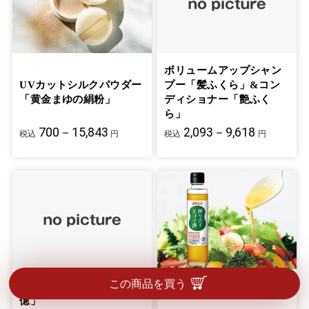
ボリュームアップシャン
UVカットシルクパウダー
プー「髪ふくら」&コン
「黄金まゆの絹粉」
ディショナー「艶ふく
ら」
700－15,843
2,093－9,618
税込
円
税込
円
この商品を買う
植物乳酸菌飲料「毎日千
搾り立てエゴマ油
億」