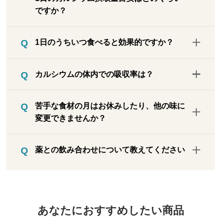
せん。サクサクパリパリとした食感です
ですか？
が、おせんべいのような乾いた固い食感で
なく、油分によって少ししっとりした感じ
カルシウムは一般的に不足しやすく吸収し
がします。薄いので舌を少し押し当てるだ
1日のうちいつ食べると効果的ですか？
にくい栄養素で、食品として摂取された量
けでパリッと割れます。
がすべて吸収されるわけではありません
【各回で混ぜている食材の特徴】青じそは
食品なので食べ方の定めはありません。カ
（例：牛乳などの乳製品で約30～40%の吸
カルシウムの体内での吸収率は？
後味に独特の清涼感、しいたけや牡蠣は旨
ルシウムは毎日摂る必要がありますので、
収率）。本品は食品ですので、目安量より
みが強く、ひじきは海藻の風味、小松菜や
お客様が続けやすいタイミングでお召し上
多く召しあがっても過剰摂取の心配はあり
カルシウムの体内への吸収率は3割程度で
ニンジンは野菜の甘味をかんじられます。
がりください。
苦手な食材の月はお休みしたり、他の味に
ません。また、カルシウムは体内に貯めて
す。
風味そのものは強くありません。※いわし
変更できませんか？
おくことができない成分ですので、毎日コ
を釜ゆでにした後、粉末にして各味の粉末
ツコツ適量を摂取してください。
を混ぜて、熱を加えてプレスしてします。
事前にご連絡いただければお休みを承りま
日本人の平均カルシウム摂取量が約500mg
薬との飲み合わせについて教えてください
す。また、苦手な食材の回はいわし100％
／日なのに対し、骨そしょう症学会が推奨
の薄焼いわしに変更が可能です。
こちら
を
するカルシウムの摂取量は800mg／日で
お調べして回答いたしますので下記フリー
ご覧ください。
す。また、カルシウムの耐用上限量（摂り
ダイヤルで承ります。
すぎによるリスクがゼロでなくなる量）は
養生食品フリーダイヤル：0120-250-730
約2500mg／日であり、薄焼いわしのカル
あなたにおすすめしたい商品
※平日午前10時～午後4時まで
シウムは1枚あたり26mg。通常であればた