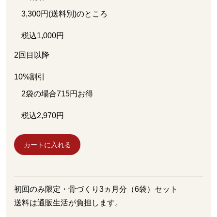
3,300
円
(送料別)
のところ
税込
1,000
円
2回目以降
10%
割引
2袋の場合
715
円お得
税込
2,970
円
カートに入れる
初回のみ限定・骨づくり3ヵ月分（6袋）セット
送料は通販生活が負担します。