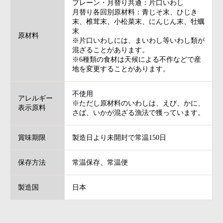
プレーン・月替り共通：片口いわし
月替り各回別原材料：青じそ末、ひじき
末、椎茸末、小松菜末、にんじん末、牡蠣
末
原材料
※片口いわしには、まいわし等いわし類が
混ざることがあります。
※6種類の食材は天候による不作などで産
地を変更することがあります。
不使用
アレルギー
※ただし原材料のいわしは、えび、かに、
表示原料
さば、いかが混ざる漁法で獲っています。
賞味期限
製造日より未開封で常温150日
保存方法
常温保存、常温便
製造国
日本