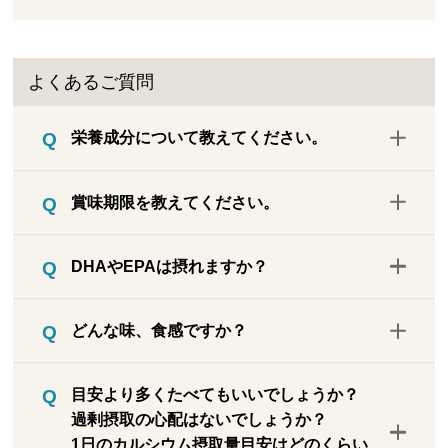
よくあるご質問
栄養成分について教えてください。
こちら
をご確認ください。
賞味期限を教えてください。
賞味期限は製造日より5ヶ月以内（150日）
DHAやEPAは摂れますか？
です。お客様のお手元に届く商品の賞味期
限は製造からお届けまで期間があきますの
目安として1枚あたりDHA約4mg、EPA約3
で5カ月未満になります。具体的な期限
どんな味、食感ですか？
mgです。※日本食品標準成分表のデータか
（日付）は、商品がお手元に届きましたら
ら算出。
袋裏側の、右下に印字された賞味期限をご
薄いのにいわしのいりこの旨味がしっかり
目安より多くたべてもいいでしょうか？
確認ください。
味わえます。合成保存料・着色料などの添
過剰摂取の心配はないでしょうか？
加物は一切使用せず、塩分も加えておりま
1日のカルシウム摂取量目安はどのくらい