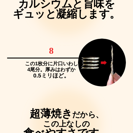
カルシウムと旨味を
ギュッと凝縮します。
8
この1枚分に片口いわし
4尾分。厚みはわずか
0.5ミリほど。
超薄焼き
だから、
この上なしの