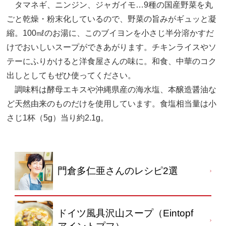
タマネギ、ニンジン、ジャガイモ…9種の国産野菜を丸
ごと乾燥・粉末化しているので、野菜の旨みがギュッと凝
縮。100㎖のお湯に、このブイヨンを小さじ半分溶かすだ
けでおいしいスープができあがります。チキンライスやソ
テーにふりかけると洋食屋さんの味に。和食、中華のコク
出しとしてもぜひ使ってください。
調味料は酵母エキスや沖縄県産の海水塩、本醸造醤油な
ど天然由来のものだけを使用しています。食塩相当量は小
さじ1杯（5g）当り約2.1g。
門倉多仁亜さんのレシピ2選
ドイツ風具沢山スープ（Eintopf