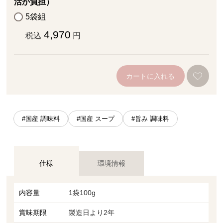
活が負担）
5袋組
4,970
税込
円
カートに入れる
#国産 調味料
#国産 スープ
#旨み 調味料
仕様
環境情報
内容量
1袋100g
賞味期限
製造日より2年