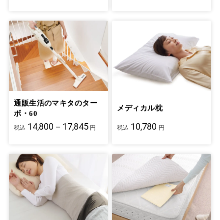
通販生活のマキタのター
メディカル枕
ボ・60
14,800－17,845
10,780
税込
円
税込
円