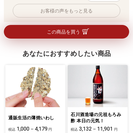
お客様の声をもっと見る
この商品を買う
あなたにおすすめしたい商品
石川酒造場の元祖もろみ
通販生活の薄焼いわし
酢 本日の元気！
1,000－4,179
3,132－11,901
税込
円
税込
円