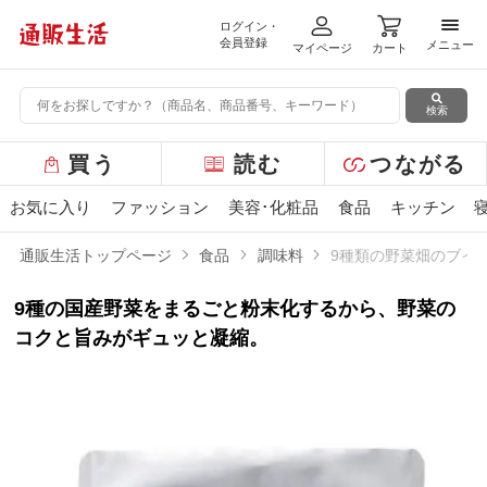
ログイン・
メニ
会員登録
メニュー
マイページ
カート
検索
グ
買う
読む
つながる
ロ
ー
お気に入り
ファッション
美容･化粧品
食品
キッチン
バ
ル
通販生活トップページ
食品
調味料
9種類の野菜畑のブイ
メ
ニ
9種の国産野菜をまるごと粉末化するから、野菜の
ュ
ー
コクと旨みがギュッと凝縮。