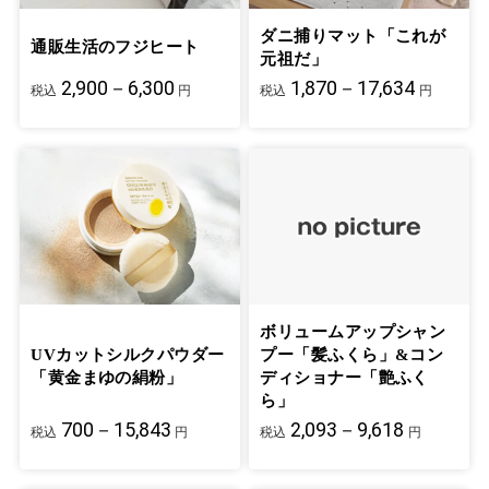
ダニ捕りマット「これが
通販生活のフジヒート
元祖だ」
2,900－6,300
1,870－17,634
税込
円
税込
円
ボリュームアップシャン
UVカットシルクパウダー
プー「髪ふくら」&コン
「黄金まゆの絹粉」
ディショナー「艶ふく
ら」
700－15,843
2,093－9,618
税込
円
税込
円