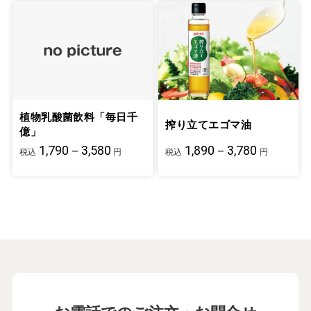
植物乳酸菌飲料「毎日千
搾り立てエゴマ油
億」
1,790－3,580
1,890－3,780
税込
円
税込
円