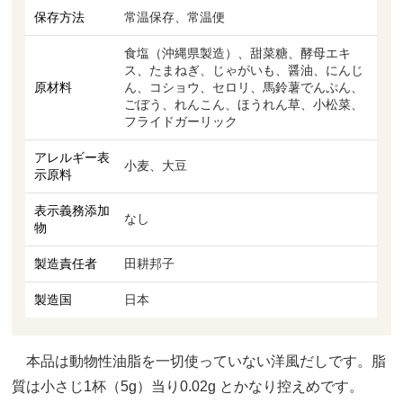
保存方法
常温保存、常温便
食塩（沖縄県製造）、甜菜糖、酵母エキ
ス、たまねぎ、じゃがいも、醤油、にんじ
原材料
ん、コショウ、セロリ、馬鈴薯でんぷん、
ごぼう、れんこん、ほうれん草、小松菜、
フライドガーリック
アレルギー表
小麦、大豆
示原料
表示義務添加
なし
物
製造責任者
田耕邦子
製造国
日本
本品は動物性油脂を一切使っていない洋風だしです。脂
質は小さじ1杯（5g）当り0.02g とかなり控えめです。