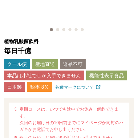
植物乳酸菌飲料
毎日千億
クール便
産地直送
返品不可
本品は小社でしか入手できません
機能性表示食品
日本製
税率 8％
各種マークについて
定期コースは、いつでも途中でお休み・解約できま
す。
次回のお届け日の10日前までにマイページか同封のハ
ガキかお電話でお申し出ください。
食品のため、お届け後の返品はお受けできません。