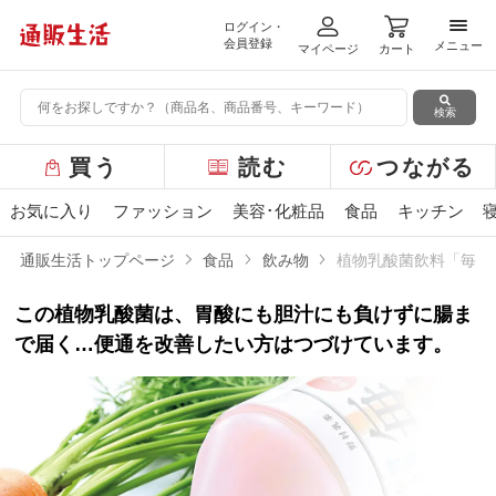
ログイン・
メニ
会員登録
メニュー
マイページ
カート
検索
グ
買う
読む
つながる
ロ
ー
お気に入り
ファッション
美容･化粧品
食品
キッチン
バ
ル
通販生活トップページ
食品
飲み物
植物乳酸菌飲料「毎日
メ
ニ
この植物乳酸菌は、胃酸にも胆汁にも負けずに腸ま
ュ
ー
で届く…便通を改善したい方はつづけています。