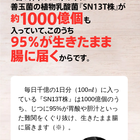
毎日千億の1日分（100㎖）に入っ
ている『SN13T株』は1000億個のう
ち、じつに95%が胃酸や胆汁といっ
た難関をくぐり抜け、生きたまま腸
に届きます（※）。