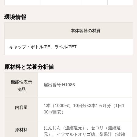
環境情報
本体容器の材質
キャップ・ボトル/PE、ラベル/PET
原材料と栄養分析値
機能性表示
届出番号:H1086
食品
1本（1000㎖）10日分×3本1ヵ月分（1日1
内容量
00㎖目安）
にんじん（濃縮還元）、セロリ（濃縮還
原材料
元）、イソマルトオリゴ糖、梨果汁（濃縮