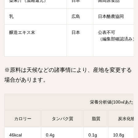
梨果汁（濃縮還元）
日本
壽高原食品
乳
広島
日本酪農協同
醸造エキス末
日本
公表不可
（編集部確認済み）
※原料は天候などの諸事情により、産地を変更する
場合があります。
栄養分析値(100㎖あたり
カロリー
タンパク質
脂質
炭水化物
46kcal
0.4g
0.1g
10.8g