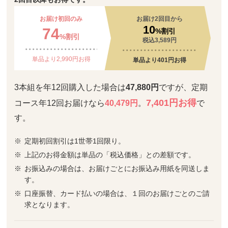
お届け初回のみ
お届け2回目から
10
74
%割引
%割引
税込3,589円
単品より2,990円お得
単品より401円お得
3本組を年12回購入した場合は
47,880円
ですが、定期
7,401円お得
コース年12回お届けなら
40,479円
。
で
す。
定期初回割引は1世帯1回限り。
上記のお得金額は単品の「税込価格」との差額です。
お振込みの場合は、お届けごとにお振込み用紙を同送しま
す。
口座振替、カード払いの場合は、１回のお届けごとのご請
求となります。