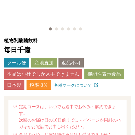
植物乳酸菌飲料
毎日千億
クール便
産地直送
返品不可
本品は小社でしか入手できません
機能性表示食品
日本製
税率 8％
各種マークについて
定期コースは、いつでも途中でお休み・解約できま
す。
次回のお届け日の10日前までにマイページか同封のハ
ガキかお電話でお申し出ください。
食品のため、お届け後の返品はお受けできません。