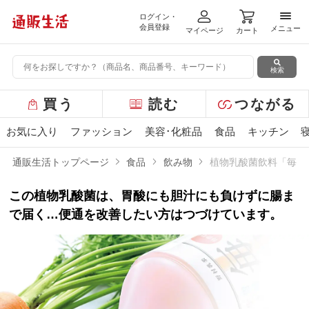
ログイン・
メニ
会員登録
メニュー
マイページ
カート
検索
グ
買う
読む
つながる
ロ
ー
お気に入り
ファッション
美容･化粧品
食品
キッチン
バ
ル
通販生活トップページ
食品
飲み物
植物乳酸菌飲料「毎日
メ
ニ
この植物乳酸菌は、胃酸にも胆汁にも負けずに腸ま
ュ
ー
で届く…便通を改善したい方はつづけています。