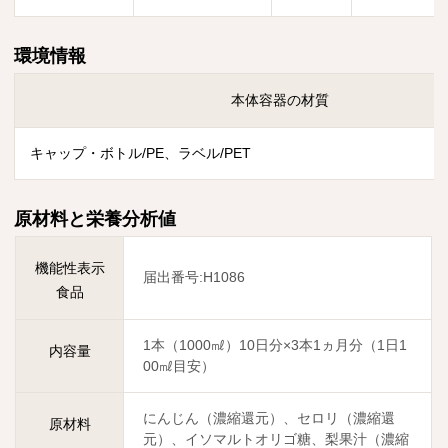
環境情報
本体容器の材質
キャップ・ボトル/PE、ラベル/PET
原材料と栄養分析値
機能性表示
届出番号:H1086
食品
1本（1000㎖）10日分×3本1ヵ月分（1日1
内容量
00㎖目安）
にんじん（濃縮還元）、セロリ（濃縮還
原材料
元）、イソマルトオリゴ糖、梨果汁（濃縮