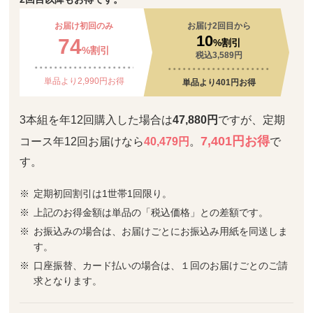
お届け初回のみ
お届け2回目から
10
74
%割引
%割引
税込3,589円
単品より2,990円お得
単品より401円お得
3本組を年12回購入した場合は
47,880円
ですが、定期
7,401円お得
コース年12回お届けなら
40,479円
。
で
す。
定期初回割引は1世帯1回限り。
上記のお得金額は単品の「税込価格」との差額です。
お振込みの場合は、お届けごとにお振込み用紙を同送しま
す。
口座振替、カード払いの場合は、１回のお届けごとのご請
求となります。