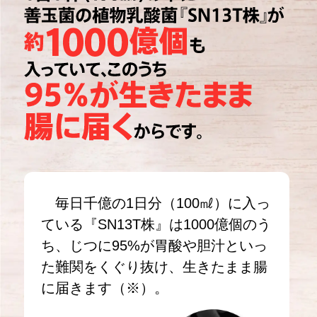
毎日千億の1日分（100㎖）に入っ
ている『SN13T株』は1000億個のう
ち、じつに95%が胃酸や胆汁といっ
た難関をくぐり抜け、生きたまま腸
に届きます（※）。