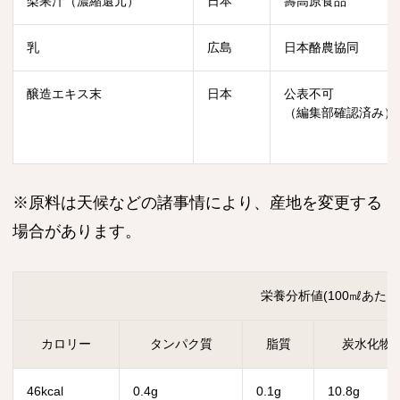
梨果汁（濃縮還元）
日本
壽高原食品
乳
広島
日本酪農協同
醸造エキス末
日本
公表不可
（編集部確認済み）
※原料は天候などの諸事情により、産地を変更する
場合があります。
栄養分析値(100㎖あたり
カロリー
タンパク質
脂質
炭水化物
46kcal
0.4g
0.1g
10.8g