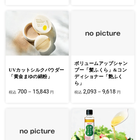
ボリュームアップシャン
UVカットシルクパウダー
プー「髪ふくら」&コン
「黄金まゆの絹粉」
ディショナー「艶ふく
ら」
700－15,843
2,093－9,618
税込
円
税込
円