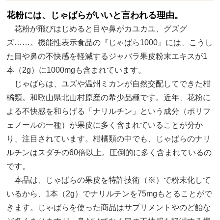
花粉には、じゃばらがいいと言われる理由。
花粉が飛びはじめると目や鼻がカユカユ、グズグ
ズ……。機能性表示食品の『じゃばら1000』には、こうし
た目や鼻の不快感を軽減するジャバラ果皮粉末エキスが1
本（2g）に1000mgも含まれています。
じゃばらは、ユズや温州ミカンが自然交配してできた柑
橘類。和歌山県北山村原産の希少品種です。近年、花粉に
よる不快感を和らげる「ナリルチン」という成分（ポリフ
ェノールの一種）が果皮に多く含まれていることが分か
り、注目されています。柑橘類の中でも、じゃばらのナリ
ルチンはスダチの60倍以上。圧倒的に多く含まれているの
です。
本品は、じゃばらの果皮を特許技術（※）で粉末化して
いるから、1本（2g）でナリルチンを75mgもとることがで
きます。じゃばらを使った商品はサプリメントやのど飴な