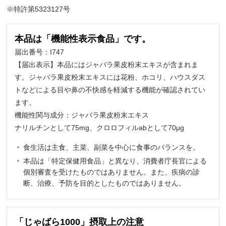
※特許第5323127号
本品は「機能性表示食品」です。
届出番号：I747
【届出表示】本品にはジャバラ果皮粉末エキスが含まれま
す。ジャバラ果皮粉末エキスには花粉、ホコリ、ハウスダス
トなどによる目や鼻の不快感を軽減する機能が確認されてい
ます。
機能性関与成分：ジャバラ果皮粉末エキス
ナリルチンとして75mg、クロロフィルabとして70μg
食生活は主食、主菜、副菜を中心に食事のバランスを。
本品は「特定保健用食品」と異なり、消費者庁長官による
個別審査を受けたものではありません。また、疾病の診
断、治療、予防を目的としたものではありません。
「じゃばら1000」摂取上の注意