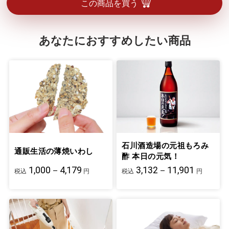
この商品を買う
あなたにおすすめしたい商品
石川酒造場の元祖もろみ
通販生活の薄焼いわし
酢 本日の元気！
1,000－4,179
3,132－11,901
税込
円
税込
円