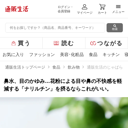
ログイン・
メニ
会員登録
メニュー
マイページ
カート
検索
グ
買う
読む
つながる
ロ
ー
お気に入り
ファッション
美容･化粧品
食品
キッチン
バ
ル
通販生活トップページ
食品
飲み物
通販生活のじゃばら10
メ
ニ
鼻水、目のかゆみ…花粉による目や鼻の不快感を軽
ュ
ー
減する「ナリルチン」を摂るならこれがいい。