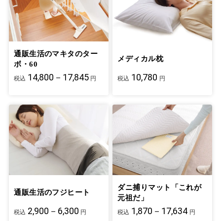
通販生活のマキタのター
メディカル枕
ボ・60
14,800－17,845
10,780
税込
円
税込
円
ダニ捕りマット「これが
通販生活のフジヒート
元祖だ」
2,900－6,300
1,870－17,634
税込
円
税込
円