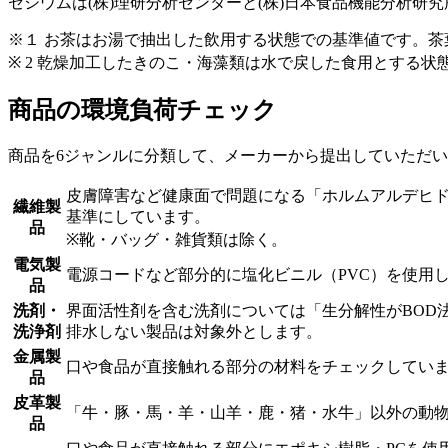
セシウムは(株)理研分析センターと(株)日本食品機能分析研
※１ お茶はお湯で抽出した飲用する状態での基準値です。
※ 2 乾燥加工したきのこ・海藻類は水で戻した食用とする
商品の環境負荷チェック
商品を6ジャンルに分類して、メーカーから提出していただ
皮膚障害など健康面で問題になる「ホルムアルデヒド」
繊維製
基準にしています。
品
※靴・バッグ・雑貨類は除く。
電気製
電源コードなど部分的に塩化ビニル（PVC）を使用
品
洗剤・
界面活性剤を含む洗剤については「生分解性がBOD法
洗浄剤
排水しない製品は対象外とします。
金属製
口や食品が直接触れる部分の材料をチェックしてい
品
皮革製
「牛・豚・馬・羊・山羊・鹿・猪・水牛」以外の動
品