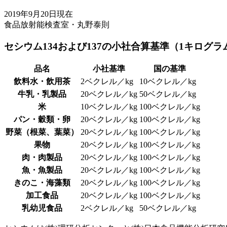
2019年9月20日現在
食品放射能検査室・丸野泰則
セシウム134および137の小社合算基準（1キログ
品名
小社基準
国の基準
飲料水・飲用茶
2ベクレル／kg
10ベクレル／kg
牛乳・乳製品
20ベクレル／kg
50ベクレル／kg
米
10ベクレル／kg
100ベクレル／kg
パン・穀類・卵
20ベクレル／kg
100ベクレル／kg
野菜（根菜、葉菜）
20ベクレル／kg
100ベクレル／kg
果物
20ベクレル／kg
100ベクレル／kg
肉・肉製品
20ベクレル／kg
100ベクレル／kg
魚・魚製品
20ベクレル／kg
100ベクレル／kg
きのこ・海藻類
20ベクレル／kg
100ベクレル／kg
加工食品
20ベクレル／kg
100ベクレル／kg
乳幼児食品
2ベクレル／kg
50ベクレル／kg