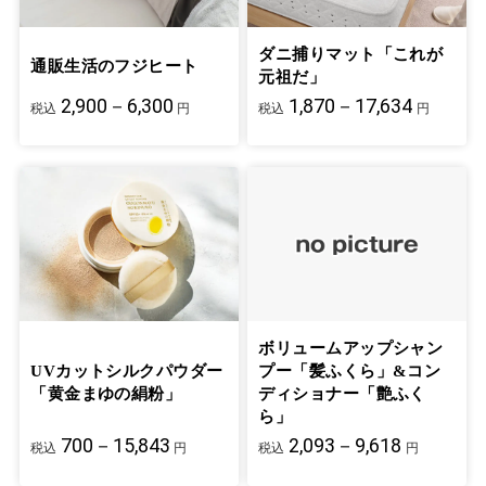
ダニ捕りマット「これが
通販生活のフジヒート
元祖だ」
2,900－6,300
1,870－17,634
税込
円
税込
円
ボリュームアップシャン
UVカットシルクパウダー
プー「髪ふくら」&コン
「黄金まゆの絹粉」
ディショナー「艶ふく
ら」
700－15,843
2,093－9,618
税込
円
税込
円