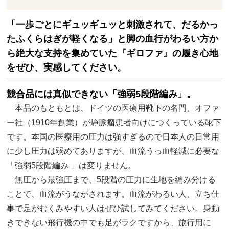
「一歩ごとにギュッギュッと刺激されて、だるかっ
たふくらはぎが軽くなる」と脚の血行がわるい方か
ら絶大な支持を集めていた『ギロファ』の履き心地
をぜひ、実感してください。
競合品には真似できない「強弱5段階編み」。
本品のもともとは、ドイツの医療用靴下の名門、オファ
ー社（1910年創業）が静脈瘤患者向けにつくっている靴下
です。本国の医療用の圧力は強すぎるので日本人の日常用
に少し圧力は弱めてありますが、血流うっ血軽減に必要な
「強弱5段階編み 」は変りません。
無圧から最強圧まで、5段階の圧力に生地を編み分ける
ことで、血流がうながされます。血流がわるい人、立ち仕
事で足がむくみやすい人はぜひ試してみてください。身動
きできない飛行機の中でも足がラクですから、旅行用に