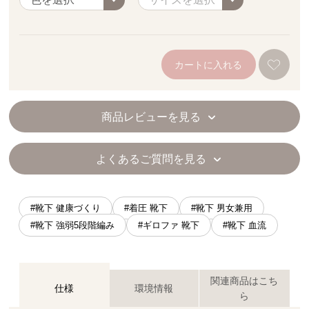
カートに入れる
商品レビューを見る
よくあるご質問を見る
#靴下 健康づくり
#着圧 靴下
#靴下 男女兼用
#靴下 強弱5段階編み
#ギロファ 靴下
#靴下 血流
関連商品はこち
仕様
環境情報
ら