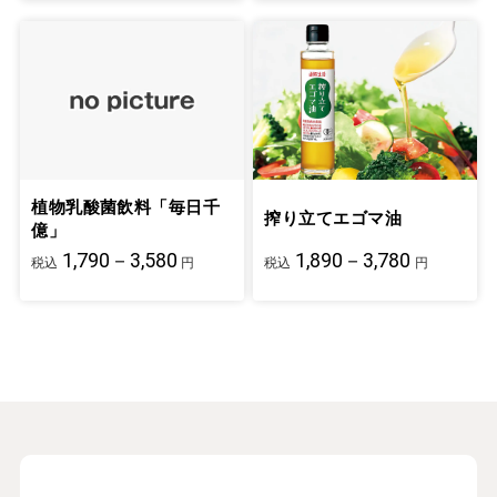
植物乳酸菌飲料「毎日千
搾り立てエゴマ油
億」
1,790－3,580
1,890－3,780
税込
円
税込
円