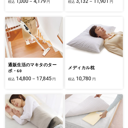
1,000－4,179
3,132－11,901
税込
円
税込
円
通販生活のマキタのター
メディカル枕
ボ・60
14,800－17,845
10,780
税込
円
税込
円