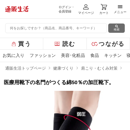
ログイン・
メニ
会員登録
メニュー
マイページ
カート
検索
グ
買う
読む
つながる
ロ
ー
お気に入り
ファッション
美容･化粧品
食品
キッチン
バ
ル
通販生活トップページ
健康づくり
肩こり・むくみ対策
ギ
メ
ニ
医療用靴下の名門がつくる綿50％の加圧靴下。
ュ
ー