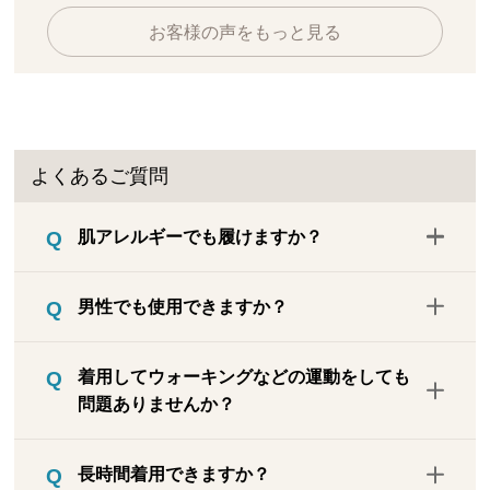
お客様の声をもっと見る
よくあるご質問
肌アレルギーでも履けますか？
お肌に敏感な方は稀にかゆみなどの症状が
男性でも使用できますか？
出る場合があります。使用後返品OK商品で
すので、お肌に合わない場合は14日以内に
男女兼用です。適応サイズは27cmまでで
ご返品ください。
着用してウォーキングなどの運動をしても
す。
問題ありませんか？
ウォーキングなど軽い運動であれば大丈夫
長時間着用できますか？
です。ただし、個人差がありますので体調