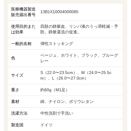
医療機器製造
13B1X10004000085
販売届出番号
使用目的また
四肢の静脈血、リンパ液のうっ滞軽減・予
は効果
防。静脈還流の促進。
一般的名称
弾性ストッキング
ベージュ、ホワイト、ブラック、ブルーグ
色
レー
S（22.0〜23.5cm）、M（24.0〜25.5c
サイズ
m）、L（26.0〜27.0cm）
重さ
約60g（M1足）
素材
綿、ナイロン、ポリウレタン
洗濯方法
中性洗剤で手洗い
製造国
ドイツ