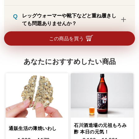
に異変を感じられた場合は使用を中止して
特に時間制限はありませんが、就寝時の使
ください。
レッグウォーマーや靴下などと重ね履きし
用はお避けください。
ても問題ありませんか？
本品は直接、素足にご着用ください。重ね
この商品を買う
履きは足にかかる圧力が変わってしまい、
正しい効果が得られなくなりますのでお避
あなたにおすすめしたい商品
けください。また、パンティストッキング
やタイツの上に本品を履くのも同じです。
石川酒造場の元祖もろみ
通販生活の薄焼いわし
酢 本日の元気！