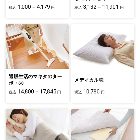
1,000－4,179
3,132－11,901
税込
円
税込
円
通販生活のマキタのター
メディカル枕
ボ・60
14,800－17,845
10,780
税込
円
税込
円