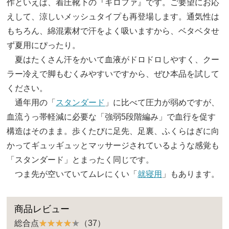
作といえば、着圧靴下の『ギロファ』です。ご要望にお応
えして、涼しいメッシュタイプも再登場します。通気性は
もちろん、綿混素材で汗をよく吸いますから、ベタベタせ
ず夏用にぴったり。
夏はたくさん汗をかいて血液がドロドロしやすく、クー
ラー冷えで脚もむくみやすいですから、ぜひ本品を試して
ください。
通年用の「
スタンダード
」に比べて圧力が弱めですが、
血流うっ帯軽減に必要な「強弱5段階編み」で血行を促す
構造はそのまま。歩くたびに足先、足裏、ふくらはぎに向
かってギュッギュッとマッサージされているような感覚も
「スタンダード」とまったく同じです。
つま先が空いていてムレにくい「
就寝用
」もあります。
商品レビュー
総合点
（37）