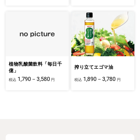
植物乳酸菌飲料「毎日千
搾り立てエゴマ油
億」
1,790－3,580
1,890－3,780
税込
円
税込
円