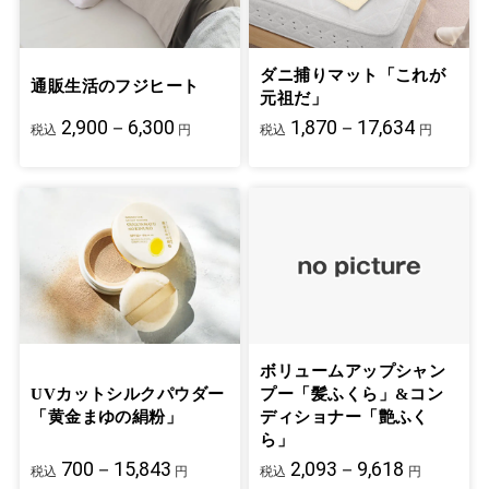
ダニ捕りマット「これが
通販生活のフジヒート
元祖だ」
2,900－6,300
1,870－17,634
税込
円
税込
円
ボリュームアップシャン
UVカットシルクパウダー
プー「髪ふくら」&コン
「黄金まゆの絹粉」
ディショナー「艶ふく
ら」
700－15,843
2,093－9,618
税込
円
税込
円