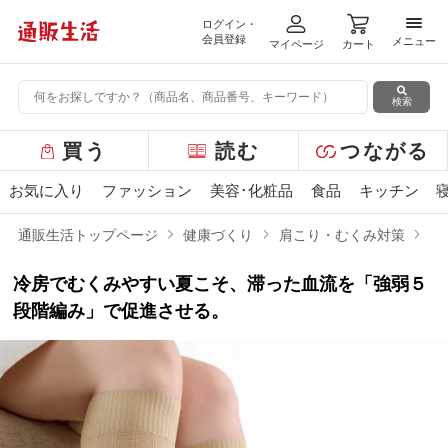
ログイン・
メニ
会員登録
メニュー
マイページ
カート
検索
グ
買う
読む
つながる
ロ
ー
お気に入り
ファッション
美容･化粧品
食品
キッチン
バ
ル
通販生活トップページ
健康づくり
肩こり・むくみ対策
ギ
メ
ニ
冷房でむくみやすい夏こそ、滞った血流を「強弱５
ュ
ー
段階編み」で促進させる。