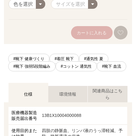
カートに入れる
#靴下 健康づくり
#着圧 靴下
#通気性 夏
#靴下 強弱5段階編み
#コットン 通気性
#靴下 血流
関連商品はこち
仕様
環境情報
ら
医療機器製造
13B1X10004000088
販売届出番号
使用目的また
四肢の静脈血、リンパ液のうっ滞軽減、予