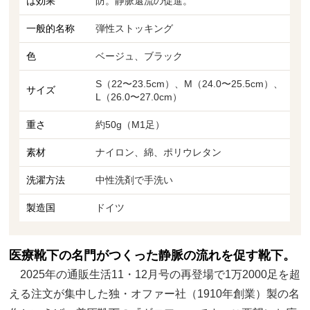
は効果
防。静脈還流の促進。
一般的名称
弾性ストッキング
色
ベージュ、ブラック
S（22〜23.5cm）、M（24.0〜25.5cm）、
サイズ
L（26.0〜27.0cm）
重さ
約50g（M1足）
素材
ナイロン、綿、ポリウレタン
洗濯方法
中性洗剤で手洗い
製造国
ドイツ
医療靴下の名門がつくった静脈の流れを促す靴下。
2025年の通販生活11・12月号の再登場で1万2000足を超
える注文が集中した独・オファー社（1910年創業）製の名