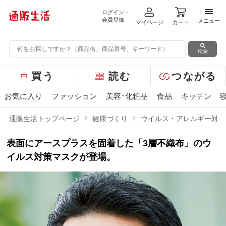
ログイン・
メニ
会員登録
メニュー
マイページ
カート
検索
グ
買う
読む
つながる
ロ
ー
お気に入り
ファッション
美容･化粧品
食品
キッチン
バ
ル
通販生活トップページ
健康づくり
ウイルス・アレルギー対策
メ
ニ
表面にアースプラスを固着した「3層不織布」のウ
ュ
ー
イルス対策マスクが登場。