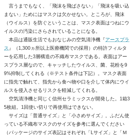
言うまでもなく、「飛沫を飛ばさない」「飛沫を吸い込
まない」ためにはマスクは欠かせない。ところが、飛沫
（ウイルス）を防ぐということは、マスク表面はつねにウ
イルスの汚染にさらされていることになる。
本品は通販生活でもおなじみの空気清浄機『
アースプラ
ス
』（1,300ヵ所以上医療機関での採用）の特許フィルタ
ーを応用した3層構造の不織布マスクである。表面はアー
スプラス層なので、キャッチしたウイルス、菌、花粉を9
9%抑制してくれる（※テスト条件は下記）。マスク表面
に指先で触れて、指先から食べ物や口を介して体内にウイ
ルスを侵入させるリスクを軽減してくれる。
空気清浄機と同じく信州セラミックスが開発した。1箱3
5枚組。1回使い切りで再使用はできない。
サイズは「普通サイズ」と「小さめサイズ」。ふだん使
っている不織布マスクのサイズを参考に選んでください
（パッケージのサイズ表記はそれぞれ「Lサイズ」と「Ｍ