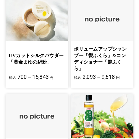
ボリュームアップシャン
UVカットシルクパウダー
プー「髪ふくら」&コン
「黄金まゆの絹粉」
ディショナー「艶ふく
ら」
700－15,843
2,093－9,618
税込
円
税込
円