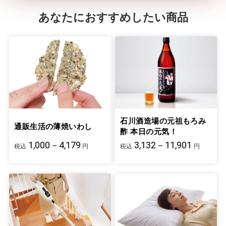
あなたにおすすめしたい商品
石川酒造場の元祖もろみ
通販生活の薄焼いわし
酢 本日の元気！
1,000－4,179
3,132－11,901
税込
円
税込
円