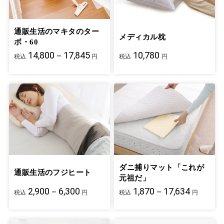
通販生活のマキタのター
メディカル枕
ボ・60
14,800－17,845
10,780
税込
円
税込
円
ダニ捕りマット「これが
通販生活のフジヒート
元祖だ」
2,900－6,300
1,870－17,634
税込
円
税込
円