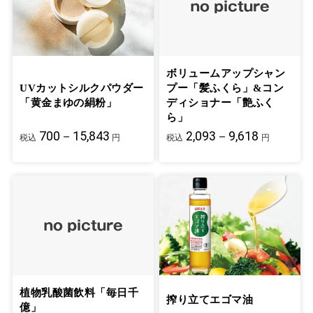
ボリュームアップシャン
UVカットシルクパウダー
プー「髪ふくら」&コン
「黄金まゆの絹粉」
ディショナー「艶ふく
ら」
700－15,843
2,093－9,618
税込
円
税込
円
植物乳酸菌飲料「毎日千
搾り立てエゴマ油
億」