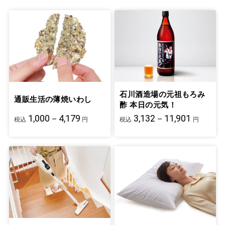
石川酒造場の元祖もろみ
通販生活の薄焼いわし
酢 本日の元気！
1,000－4,179
3,132－11,901
税込
円
税込
円