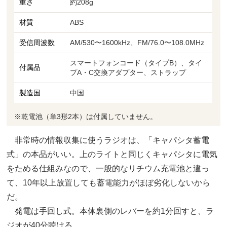
重さ
約208g
材質
ABS
受信周波数
AM/530〜1600kHz、FM/76.0〜108.0MHz
スマートフォンコード（タイプB）、タイ
付属品
プA・C交換アダプター、ストラップ
製造国
中国
※乾電池（単3形2本）は付属していません。
非常時の情報収集に使うラジオは、「キャパシタ蓄電
式」の本品がいい。上のライトと同じくキャパシタに電気
をためる仕組みなので、一般的なリチウム充電池と違っ
て、10年以上放置しても蓄電能力がほぼ劣化しないから
だ。
発電は手回し式。本体裏側のレバーを約1分回すと、ラ
ジオが40分聴ける。