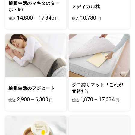
通販生活のマキタのター
メディカル枕
ボ・60
14,800－17,845
10,780
税込
円
税込
円
ダニ捕りマット「これが
通販生活のフジヒート
元祖だ」
2,900－6,300
1,870－17,634
税込
円
税込
円