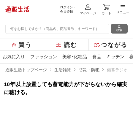
ログイン・
メニ
会員登録
メニュー
マイページ
カート
検索
グ
買う
読む
つながる
ロ
ー
お気に入り
ファッション
美容･化粧品
食品
キッチン
バ
ル
通販生活トップページ
生活雑貨
防災・防犯
備蓄ラジオECO
メ
ニ
10年以上放置しても蓄電能力が下がらないから確実
ュ
ー
に聴ける。