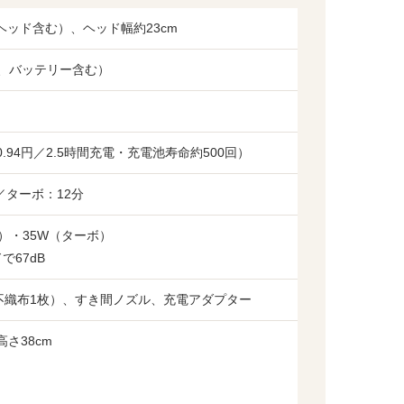
、ヘッド含む）、ヘッド幅約23cm
ド、バッテリー含む）
.94円／2.5時間充電・充電池寿命約500回）
／ターボ：12分
）・35W（ターボ）
で67dB
重量はわずか1.3kg。しかもヘッド部が140
げても重たさを感じさせません。
不織布1枚）、すき間ノズル、充電アダプター
高さ38cm