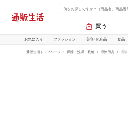
グ
買う
ロ
ー
バ
お気に入り
ファッション
美容･化粧品
食品
ル
メ
通販生活トップページ
掃除・洗濯・裁縫
掃除用具
通販
ニ
ュ
ー