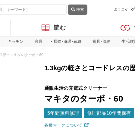
検索
ようこそ
ゲ
読む
キッチン
寝具
掃除･洗濯･裁縫
家具･収納
生活雑
生活のマキタのターボ・60
1.3kgの軽さとコードレスの
通販生活の充電式クリーナー
マキタのターボ・60
5年間無料修理
修理部品10年間保有
各種マークについて