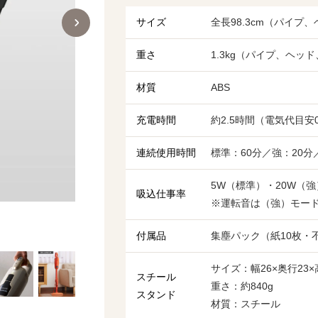
サイズ
全長98.3cm（パイプ
重さ
1.3kg（パイプ、ヘッ
材質
ABS
充電時間
約2.5時間（電気代目安0
連続使用時間
標準：60分／強：20分
5W（標準）・20W（強
吸込仕事率
※運転音は（強）モード
。
付属品
集塵パック（紙10枚・
サイズ：幅26×奥行23×
スチール
重さ：約840g
スタンド
材質：スチール