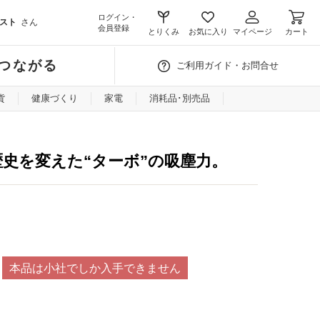
ログイン・
スト
さん
会員登録
とりくみ
お気に入り
マイページ
カート
つながる
ご利用ガイド・お問合せ
貨
健康づくり
家電
消耗品･別売品
歴史を変えた“ターボ”の吸塵力。
本品は小社でしか入手できません