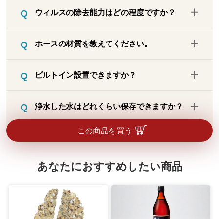
除去できます。正確には、化合物であるカ
て除去できます。
ウィルスの除去能力はどの程度ですか？
ルキの中でも有害とされる物質（残留塩
素）を除去します。
EPA（米国環境保護庁）が定めた腸管系ウ
ホースの材質を教えてください。
イルスの代替ウイルスであるMS2を用いた
試験において、初期値で99.99％除去され
複層構造で、内面は水が通るポリオレフィ
ることが証明されています。
ビルトイン設置できますか？
ン、外面はポリスチレンです。
ビルトインには対応していません。
浄水した水はどれくらい保存できますか？
冷蔵庫で保存し、24時間以内に使い切って
この商品を買う
ください。浄水は水道水中の次亜塩素酸が
取り除かれているため、保存容器や空気中
あなたにおすすめしたい商品
の雑菌による繁殖を防ぐことはできませ
ん。