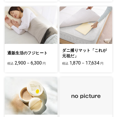
ダニ捕りマット「これが
通販生活のフジヒート
元祖だ」
2,900－6,300
1,870－17,634
税込
円
税込
円