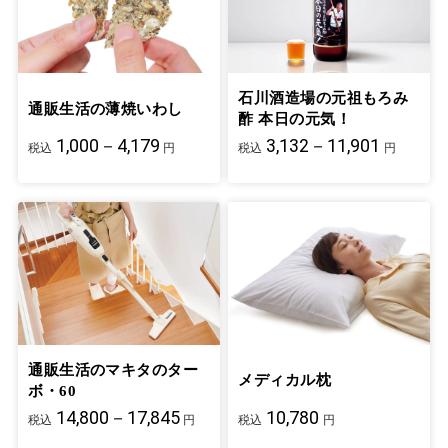
石川酒造場の元祖もろみ
通販生活の薄焼いわし
酢 本日の元気！
1,000－4,179
3,132－11,901
税込
円
税込
円
通販生活のマキタのター
メディカル枕
ボ・60
14,800－17,845
10,780
税込
円
税込
円