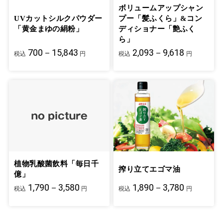
ボリュームアップシャン
UVカットシルクパウダー
プー「髪ふくら」&コン
「黄金まゆの絹粉」
ディショナー「艶ふく
ら」
700－15,843
2,093－9,618
税込
円
税込
円
植物乳酸菌飲料「毎日千
搾り立てエゴマ油
億」
1,790－3,580
1,890－3,780
税込
円
税込
円