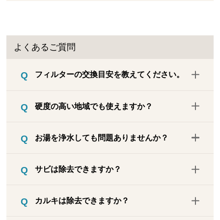
よくあるご質問
フィルターの交換目安を教えてください。
電池をセットしてから18カ月後にLEDラン
硬度の高い地域でも使えますか？
プが点滅したら交換してください。水の使
用量が少ない場合でも、18カ月経過したら
お使いいただけます。フィルターの細孔が
交換してください。また、18カ月未満で
お湯を浄水しても問題ありませんか？
少しずつ目詰まりすることで、交換時期が
も、水が出るまでに時間がかかるようにな
早まる場合があります。浄水の流量が少な
ったり、通水量が大きく減ったと感じる場
浄水フィルターは35℃までの水で使用でき
くなった場合は、18カ月経過していなくて
サビは除去できますか？
合は交換をご検討ください。
ます。それ以上の高温の湯を通すと浄水性
もフィルターを交換してください。
能が得られず、フィルターを傷める原因に
水に溶解した微粒子の赤さびは除去できま
なります。
カルキは除去できますか？
せんが、フィルターの網目サイズ（2マイ
クロメートル）以上の物質は、サビを含め