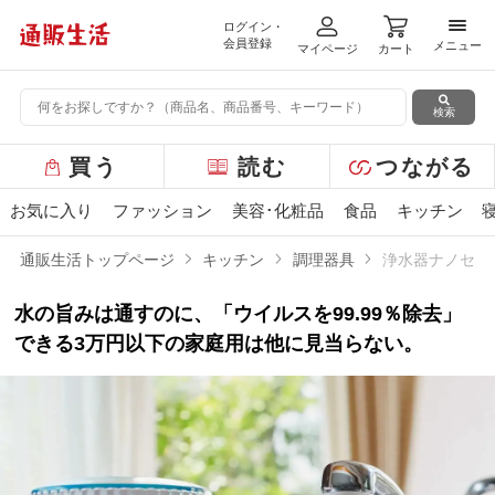
ログイン・
メニ
会員登録
メニュー
マイページ
カート
検索
グ
買う
読む
つながる
ロ
ー
お気に入り
ファッション
美容･化粧品
食品
キッチン
バ
ル
通販生活トップページ
キッチン
調理器具
浄水器ナノセラ
メ
ニ
水の旨みは通すのに、「ウイルスを99.99％除去」
ュ
ー
できる3万円以下の家庭用は他に見当らない。