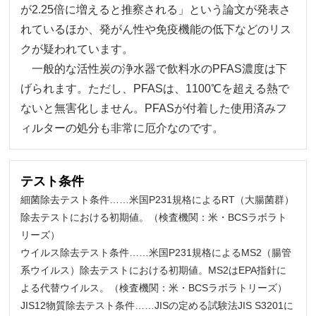
が2.25倍に増えると推察される」という論文が発表さ
れているほか、発がん性や免疫機能の低下などのリス
クが疑われています。
一般的な活性炭の浄水器で飲料水のPFAS濃度は下
げられます。ただし、PFASは、1100℃を超える熱で
ないと無害化しません。PFASが付着した使用済みフ
ィルターの処分も非常に厄介なのです。
テスト条件
細菌除去テスト条件……米国P231規格によるRT（大腸菌群）
除去テストにおける初期値。（検査機関：米・BCSラボラト
リーズ）
ウイルス除去テスト条件……米国P231規格によるMS2（腸管
系ウイルス）除去テストにおける初期値。MS2はEPA指針に
よる代替ウイルス。（検査機関：米・BCSラボラトリーズ）
JIS12物質除去テスト条件……JISの定める試験法JIS S3201に