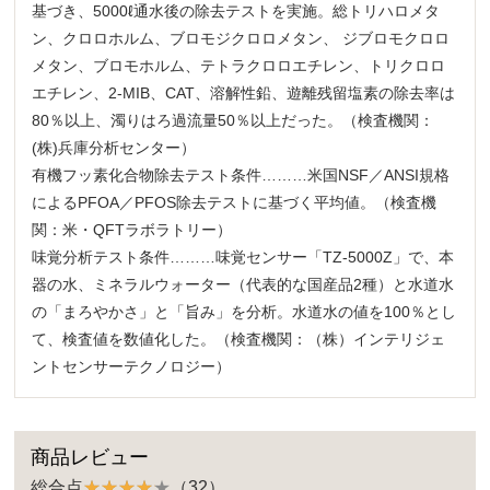
基づき、5000ℓ通水後の除去テストを実施。総トリハロメタ
ン、クロロホルム、ブロモジクロロメタン、 ジブロモクロロ
メタン、ブロモホルム、テトラクロロエチレン、トリクロロ
エチレン、2-MIB、CAT、溶解性鉛、遊離残留塩素の除去率は
80％以上、濁りはろ過流量50％以上だった。（検査機関：
(株)兵庫分析センター）
有機フッ素化合物除去テスト条件………米国NSF／ANSI規格
によるPFOA／PFOS除去テストに基づく平均値。（検査機
関：米・QFTラボラトリー）
味覚分析テスト条件………味覚センサー「TZ-5000Z」で、本
器の水、ミネラルウォーター（代表的な国産品2種）と水道水
の「まろやかさ」と「旨み」を分析。水道水の値を100％とし
て、検査値を数値化した。（検査機関：（株）インテリジェ
ントセンサーテクノロジー）
商品レビュー
総合点
（32）