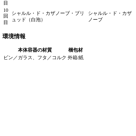
目
10
シャルル・ド・カザノーブ・ブリ
シャルル・ド・カザ
回
ュッド（白泡）
ノーブ
目
環境情報
本体容器の材質
梱包材
ビン／ガラス、フタ／コルク
外箱/紙