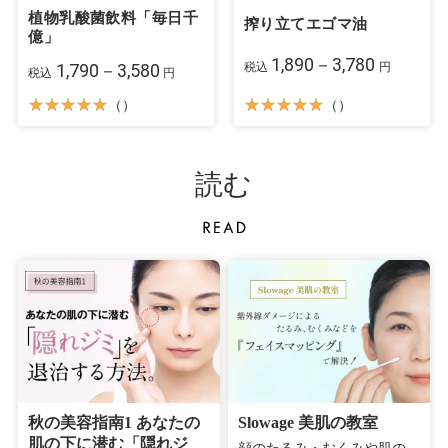
植物乳酸菌飲料「毎日千
搾り立てエゴマ油
億」
1,890－3,780
税込
円
1,790－3,580
税込
円
（）
（）
読む
秋の美容指南1 あなたの
Slowage 美肌の教室
肌の下に潜む「隠れジ