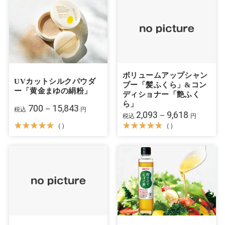
ボリュームアップシャン
UVカットシルクパウダ
プー「髪ふくら」&コン
ー「黄金まゆの絹粉」
ディショナー「艶ふく
ら」
700－15,843
税込
円
2,093－9,618
税込
円
（）
（）