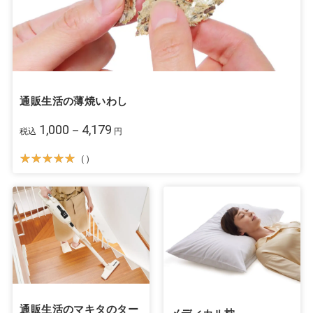
通販生活の薄焼いわし
1,000－4,179
税込
円
（）
通販生活のマキタのター