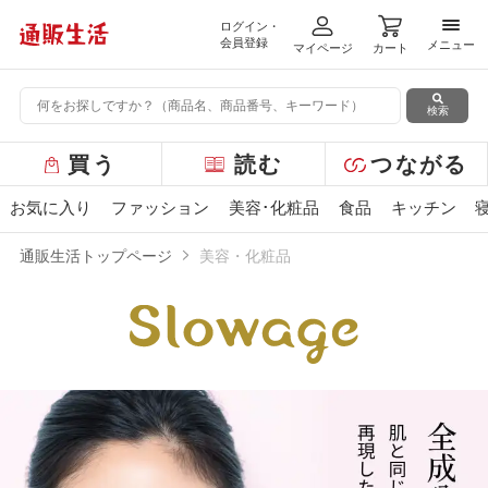
ログイン・
メニ
会員登録
メニュー
マイページ
カート
検索
グ
買う
読む
つながる
ロ
ー
お気に入り
ファッション
美容･化粧品
食品
キッチン
バ
ル
通販生活トップページ
美容・化粧品
メ
ニ
ュ
ー