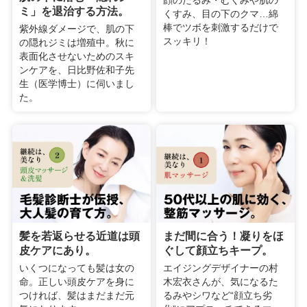
顔のたるみ・むくみや肌の
ミ」を退治する方法。
くすみ、目の下のクマ…綿
棒でツボを刺激するだけで
紫外線ダメージで、肌の下
スッキリ！
の隠れジミは増殖中。秋に
表面化させないためのスキ
ンケアを、日比野佐和子先
生（医学博士）に伺いまし
た。
髪を若返らせる近道は頭
まだ間に合う！凝りをほ
皮ケアにあり。
ぐして顔立ちキープ。
いくつになっても髪は女の
エイジングデザイナーの村
命。正しい頭皮ケアを身に
木宏衣さんが、気になるた
つければ、髪はまだまだ元
るみやシワなど“顔立ち劣