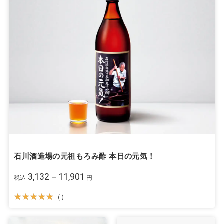
石川酒造場の元祖もろみ酢 本日の元気！
3,132－11,901
税込
円
（）