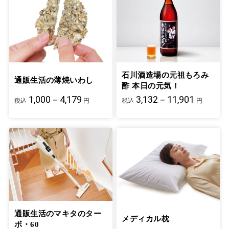
石川酒造場の元祖もろみ
通販生活の薄焼いわし
酢 本日の元気！
1,000－4,179
3,132－11,901
税込
円
税込
円
通販生活のマキタのター
メディカル枕
ボ・60