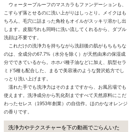
ウォータープルーフのマスカラもファンデーションも、
こすらず落とせるのに洗い上がりはしっとり。メイクはも
ちろん、毛穴に詰まった角栓もオイルがスッキリ溶かし出
します。皮脂汚れも同時に洗い流してくれるから、ダブル
洗顔は不要です。
これだけの洗浄力を持ちながら洗顔後の肌がもちもちな
のは、全成分の67.7%（水分を除く）が天然由来の保湿成
分でできているから。ホホバ種子油などに加え、肌型セラ
ミド5種も配合した、まるで美容液のような贅沢処方でし
っとり洗い上げます。
濡れた手でも洗浄力はそのままですから、お風呂場でも
使えます。洗浄成分から乳化剤まですべて天然原料にこだ
わったセレス（1953年創業）の自信作。ほのかなオレンジ
の香りです。
洗浄力やテクスチャーを下の動画でごらんいた