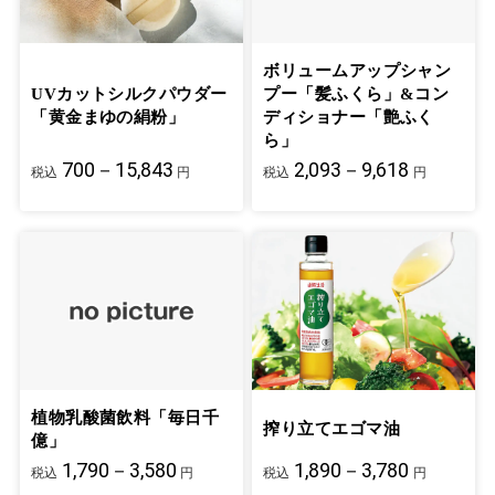
ボリュームアップシャン
UVカットシルクパウダー
プー「髪ふくら」&コン
「黄金まゆの絹粉」
ディショナー「艶ふく
ら」
700－15,843
2,093－9,618
税込
円
税込
円
植物乳酸菌飲料「毎日千
搾り立てエゴマ油
億」
1,790－3,580
1,890－3,780
税込
円
税込
円