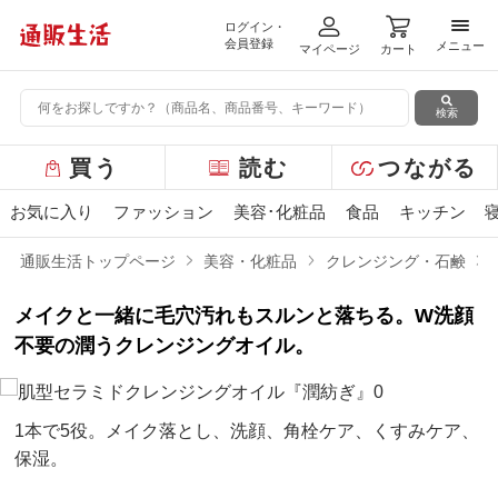
ログイン・
メニ
会員登録
メニュー
マイページ
カート
検索
グ
買う
読む
つながる
ロ
ー
お気に入り
ファッション
美容･化粧品
食品
キッチン
バ
ル
通販生活トップページ
美容・化粧品
クレンジング・石鹸
メ
ニ
メイクと一緒に毛穴汚れもスルンと落ちる。W洗顔
ュ
ー
不要の潤うクレンジングオイル。
1本で5役。メイク落とし、洗顔、角栓ケア、くすみケア、
保湿。