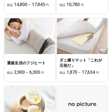
14,800－17,845
10,780
税込
円
税込
円
ダニ捕りマット「これが
通販生活のフジヒート
元祖だ」
2,900－6,300
1,870－17,634
税込
円
税込
円