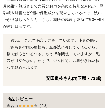
月発酵・熟成させて角質分解力を高めた特別な米ぬか。黒
砂糖や蜂蜜など9種の保湿成分を配合しているので、洗い
上がりはしっとりもちもち。朝晩の洗顔を兼ねて週3〜4回
が使用目安です。
週3回、これで毛穴ケアをしています。小鼻の脂っ
ぽさも鼻の頭の角栓も、全部洗い流してくれるから、
指で触るとつるつる。もう15年間使っていますが、毛
穴が目立たないおかげで、ジム仲間に素肌がきれいね
って褒められます。
安田良枝さん(埼玉県・73歳)
商品レビュー
総合点
（40）