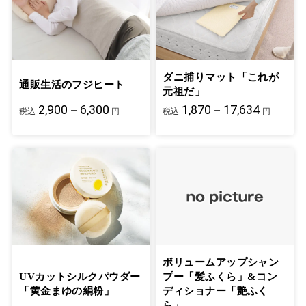
ダニ捕りマット「これが
通販生活のフジヒート
元祖だ」
2,900－6,300
1,870－17,634
税込
円
税込
円
ボリュームアップシャン
UVカットシルクパウダー
プー「髪ふくら」&コン
「黄金まゆの絹粉」
ディショナー「艶ふく
ら」