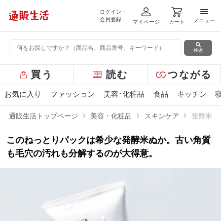
ログイン・
メニ
会員登録
メニュー
マイページ
カート
検索
グ
買う
読む
つながる
ロ
ー
お気に入り
ファッション
美容･化粧品
食品
キッチン
バ
ル
通販生活トップページ
美容・化粧品
スキンケア
発酵米ぬ
メ
ニ
このねっとりパックは希少な発酵米ぬか。古い角質
ュ
ー
も毛穴の汚れも分解するのが大得意。