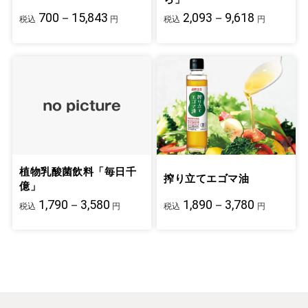
700－15,843
2,093－9,618
税込
円
税込
円
植物乳酸菌飲料「毎日千
搾り立てエゴマ油
億」
1,790－3,580
1,890－3,780
税込
円
税込
円