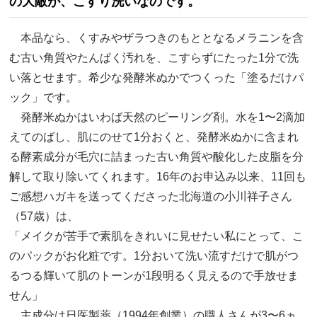
の大敵が、こすり洗いなのです。
本品なら、くすみやザラつきのもととなるメラニンを含
む古い角質やたんぱく汚れを、こすらずにたった1分で洗
い落とせます。希少な発酵米ぬかでつくった「塗るだけパ
ック」です。
発酵米ぬかはいわば天然のピーリング剤。水を1〜2滴加
えてのばし、肌にのせて1分おくと、発酵米ぬかに含まれ
る酵素成分が毛穴に詰まった古い角質や酸化した皮脂を分
解して取り除いてくれます。16年のお申込み以来、11回も
ご感想ハガキを送ってくださった北海道の小川祥子さん
（57歳）は、
「メイクが苦手で素肌をきれいに見せたい私にとって、こ
のパックがお化粧です。1分おいて洗い流すだけで肌がつ
るつる輝いて肌のトーンが1段明るく見えるので手放せま
せん」
主成分は日医製薬（1994年創業）の職人さんが3〜6ヵ