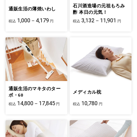
石川酒造場の元祖もろみ
通販生活の薄焼いわし
酢 本日の元気！
1,000－4,179
3,132－11,901
税込
円
税込
円
通販生活のマキタのター
メディカル枕
ボ・60
14,800－17,845
10,780
税込
円
税込
円