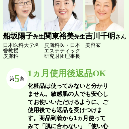
船坂陽子
関東裕美
吉川千明
先生
先生
さん
日本医科大学名
皮膚科医・日本
美容家
誉教授
エステティック
皮膚科
研究財団理事長
1ヵ月使用後返品OK
5
第
条
化粧品は使ってみないと分かり
ません。敏感肌の人でも安心し
てお使いいただけるように、ご
使用後でも返品を受けつけま
す。商品到着から1ヵ月使って
みて「肌に合わない」「使い心