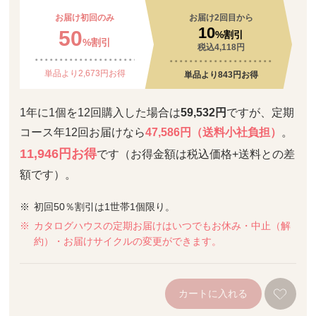
お届け初回のみ
お届け2回目から
10
50
%割引
%割引
税込4,118円
単品より2,673円お得
単品より843円お得
1年に1個を12回購入した場合は
59,532円
ですが、定期
コース年12回お届けなら
47,586円（送料小社負担）
。
11,946円お得
です（お得金額は税込価格+送料との差
額です）。
初回50％割引は1世帯1個限り。
カタログハウスの定期お届けはいつでもお休み・中止（解
約）・お届けサイクルの変更ができます。
カートに入れる