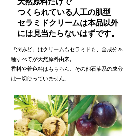
天然原料だけで
つくられている人工の肌型
セラミド
クリームは本品以外
には見当たらないはずです。
『潤みど』はクリームもセラミドも、全成分25
種すべてが天然原料由来。
香料や着色料はもちろん、その他石油系の成分
は一切使っていません。