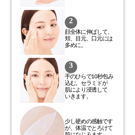
2
顔全体に伸ばして、
頬、目元、口元には
多めに。
3
手のひらで10秒包み
込む。セラミドが
肌により浸透して
いきます。
少し硬めの感触です
が、体温でとろけて
肌になじみます。