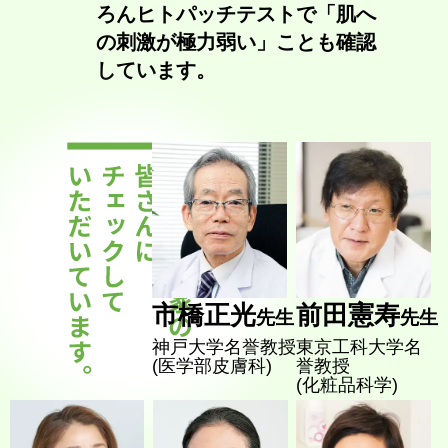
ろんヒトパッチテストで「肌へ
の刺激が極力弱い」ことも確認
しています。
市橋正光
前田憲寿
先生
先生
神戸大学名誉教授
東京工科大学名
(医学部皮膚科)
誉教授
(化粧品科学)