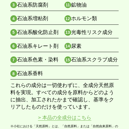
石油系防腐剤
鉱物油
3
11
石油系増粘剤
ホルモン類
4
12
石油系酸化防止剤
光毒性リスク成分
5
13
石油系キレート剤
尿素
6
14
石油系色素・染料
石油系スクラブ成分
7
15
石油系香料
8
これらの成分は一切使わずに、全成分天然原
料を実現。すべての成分を原料からどのよう
に抽出、加工されたかまで確認し、基準をク
リアしたものだけを使っています。
> 本品の全成分はこちら
※小社における「天然原料」とは、「自然原料」または「自然由来原料」の