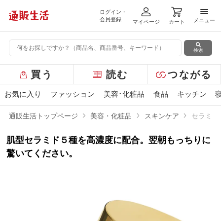
ログイン・
メニ
会員登録
メニュー
マイページ
カート
検索
グ
買う
読む
つながる
ロ
ー
お気に入り
ファッション
美容･化粧品
食品
キッチン
バ
ル
通販生活トップページ
美容・化粧品
スキンケア
セラミド
メ
ニ
肌型セラミド５種を高濃度に配合。翌朝もっちりに
ュ
ー
驚いてください。