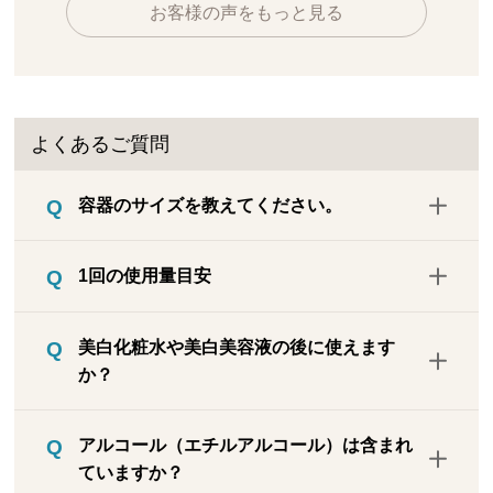
お客様の声をもっと見る
よくあるご質問
容器のサイズを教えてください。
直径3.8cm×高さ8.5cm（キャップを閉めた
1回の使用量目安
状態）
小豆1粒大で約0.2gです。
美白化粧水や美白美容液の後に使えます
か？
本品はスキンケア成分・美白成分も含まれ
アルコール（エチルアルコール）は含まれ
る下地です。まずは朝の洗顔後に本品のみ
ていますか？
でお使いください。