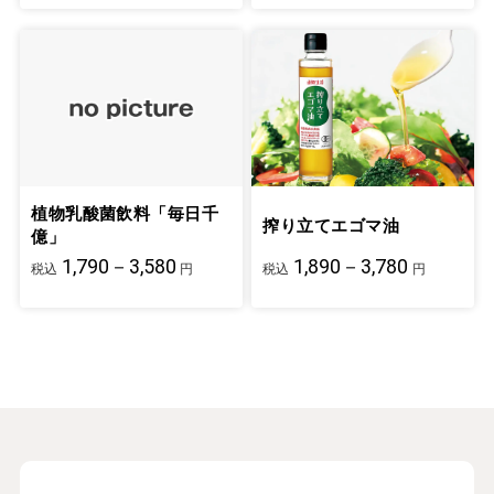
植物乳酸菌飲料「毎日千
搾り立てエゴマ油
億」
1,790－3,580
1,890－3,780
税込
円
税込
円