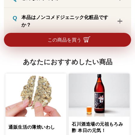
コスメと同様に青白く見える場合がありま
香料は不使用です。わずかに原料臭がしま
す。塗って10分ほど経つと肌になじみ、塗
本品はノンコメドジェニック化粧品です
すが、ほとんど感じない程度です。
った直後のような白浮きが解消します。
か？
ノンコメドとしての試験は実施しておりま
この商品を買う
せん。
あなたにおすすめしたい商品
石川酒造場の元祖もろみ
通販生活の薄焼いわし
酢 本日の元気！