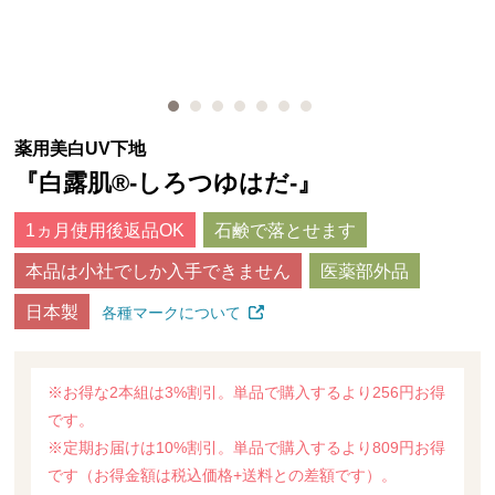
薬用美白UV下地
『白露肌®-しろつゆはだ-』
1ヵ月使用後返品OK
石鹸で落とせます
本品は小社でしか入手できません
医薬部外品
日本製
各種マークについて
※お得な2本組は3%割引。単品で購入するより256円お得
です。
※定期お届けは10%割引。単品で購入するより809円お得
です（お得金額は税込価格+送料との差額です）。