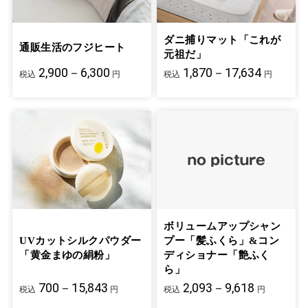
ダニ捕りマット「これが
通販生活のフジヒート
元祖だ」
2,900－6,300
1,870－17,634
税込
円
税込
円
ボリュームアップシャン
UVカットシルクパウダー
プー「髪ふくら」&コン
「黄金まゆの絹粉」
ディショナー「艶ふく
ら」
700－15,843
2,093－9,618
税込
円
税込
円