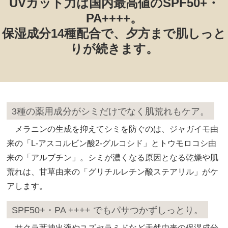
UVカット力は国内最高値のSPF50+・
PA++++。
保湿成分14種配合で、夕方まで肌しっと
りが続きます。
3種の薬用成分がシミだけでなく肌荒れもケア。
メラニンの生成を抑えてシミを防ぐのは、ジャガイモ由
来の「L‐アスコルビン酸2‐グルコシド」とトウモロコシ由
来の「アルブチン」。シミが濃くなる原因となる乾燥や肌
荒れは、甘草由来の「グリチルレチン酸ステアリル」がケ
アします。
SPF50+・PA ++++ でもパサつかずしっとり。
サクラ葉抽出液やユズセラミドなど天然由来の保湿成分