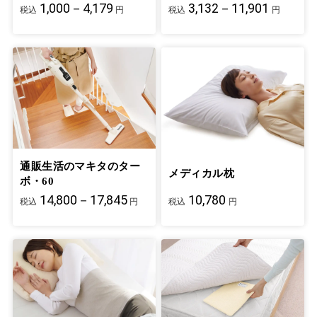
1,000－4,179
3,132－11,901
税込
円
税込
円
通販生活のマキタのター
メディカル枕
ボ・60
14,800－17,845
10,780
税込
円
税込
円