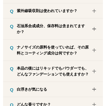
本品ご使用の前に美白化粧水や美白美容液
アルコール（エチルアルコール）は含まれ
を使用されたい場合は、手で触れてもベタ
紫外線吸収剤は使われていますか？
ていません。
つかずお肌が潤う程度にしてください。
配合していません。UV対策には微粒子酸化
石油系合成成分、保存料は含まれてます
チタンを配合しています。
か？
共に使用していません。
ナノサイズの原料を使っていれば、その原
料とコーティング成分は何ですか？
「微粒子酸化チタン」がナノ粒子です。コ
本品の後にはリキッドでもパウダーでも、
ーティング剤は「水酸化アルミニウム」、
どんなファンデーションでも使えますか？
「イソステアリン酸」です。
ご使用いただけますが、密着力の強いファ
白浮きが気になる
ンデーションを重ねると石鹸洗顔で落ちに
くくなる場合がありますので、その際はク
紫外線散乱剤（酸化チタン）を配合してい
レンジング剤を使用してください。
どんな香りですか？
るため、紫外線散乱剤を使った一般的なUV