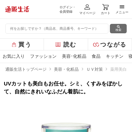
ログイン・
メニ
会員登録
メニュー
マイページ
カート
検索
グ
買う
読む
つながる
ロ
ー
お気に入り
ファッション
美容･化粧品
食品
キッチン
バ
ル
通販生活トップページ
美容・化粧品
ＵＶ対策
薬用美白U
メ
ニ
UVカットも美白もお任せ。シミ、くすみをぼかし
ュ
ー
て、自然にきれいなふだん着肌に。