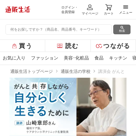
ログイン・
メニ
会員登録
メニュー
マイページ
カート
検索
グ
買う
読む
つながる
ロ
ー
お気に入り
ファッション
美容･化粧品
食品
キッチン
バ
ル
通販生活トップページ
通販生活の学校
講演会 がんと「共
メ
ニ
がんと「共存」しながら自分らしく生き
ュ
ー