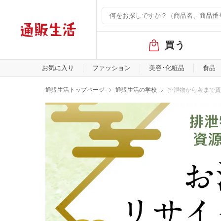
グ
買う
ロ
ー
バ
お気に入り
ファッション
美容･化粧品
食品
ル
メ
通販生活トップページ
通販生活の学校
排泄物から灰まで資
ニ
排泄物から灰まで資源とし
ュ
ー