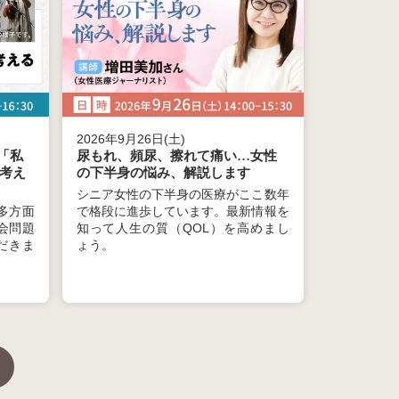
2026年9月26日(土)
「私
尿もれ、頻尿、擦れて痛い…女性
考え
の下半身の悩み、解説します
シニア女性の下半身の医療がここ数年
多方面
で格段に進歩しています。最新情報を
会問題
知って人生の質（QOL）を高めまし
だきま
ょう。