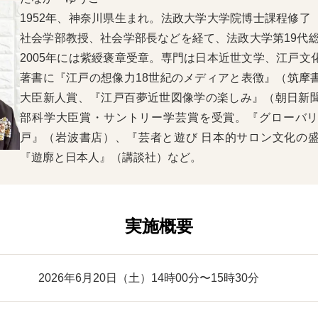
1952年、神奈川県生まれ。法政大学大学院博士課程修了
社会学部教授、社会学部長などを経て、法政大学第19代総
2005年には紫綬褒章受章。専門は日本近世文学、江戸文
著書に『江戸の想像力18世紀のメディアと表徴』（筑摩
大臣新人賞、『江戸百夢近世図像学の楽しみ』（朝日新
部科学大臣賞・サントリー学芸賞を受賞。『グローバ
戸』（岩波書店）、『芸者と遊び 日本的サロン文化の
『遊廓と日本人』（講談社）など。
実施概要
2026年6月20日（土）14時00分〜15時30分