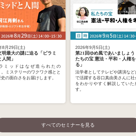
年8月29日(土)
2026年9月5日(土)
文明最大の謎に迫る「ピラミ
第21回ゆめ風であいましょう
と人間」
たちの宝 憲法・平和・人権を
る」
ラミッドはなぜ造られたの
」。ミステリーのワクワク感とと
法学者としてテレビや講演など
歴史の面白さをお届けします。
で活躍する谷口真由美さんに社
をわかりやすく解説していた
す。
すべてのセミナーを見る