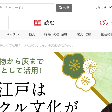
検索
ようこそ
ゲ
読む
キッチン
寝具
掃除･洗濯･裁縫
家具･収納
生活雑
源として活用！「お江戸はリサイクル文化が花ざかり」
て活用！「お江戸はリサイクル文化