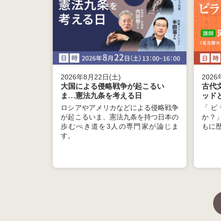
2026年8月22日(土)
2026
大国による侵略戦争が起こるい
古代
ま…憲法九条を考える日
ッド
ロシアやアメリカなどによる侵略戦争
「ピ
が起こるいま、憲法九条を持つ日本の
か？
歩むべき道を3人の専門家が論じま
もに
す。