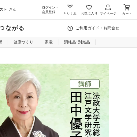
ログイン・
スト
さん
会員登録
とりくみ
お気に入り
マイページ
カート
つながる
ご利用ガイド・お問合せ
貨
健康づくり
家電
消耗品･別売品
が花ざかり」