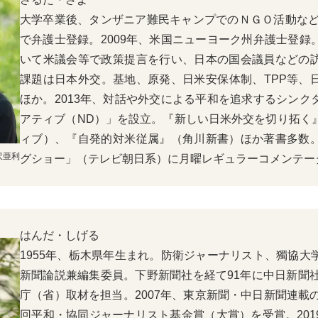
大学卒業後、タンザニア難民キャンプでのＮＧＯ活動などを
で弁護士登録。2009年、米国ニューヨーク州弁護士登録
いて米議会等で政策提言を行い、日本の国会議員などの
課題は日本外交。基地、原発、日米安保体制、TPP等、
ほか。2013年、対話や外交による平和を追求するシンク
アティブ（ND）」を設立。『新しい日米外交を切り拓く
ィブ）、『自発的対米従属』（角川新書）ほか著書多数
沢亜利
グショー」（テレビ朝日系）に月曜レギュラーコメンテー
はんだ・しげる
1955年、栃木県年生まれ。防衛ジャーナリスト、獨協大
新聞論説兼編集委員。下野新聞社を経て91年に中日新聞社
庁（省）取材を担当。2007年、東京新聞・中日新聞連載
回平和・協同ジャーナリスト基金賞（大賞）を受賞。2019年