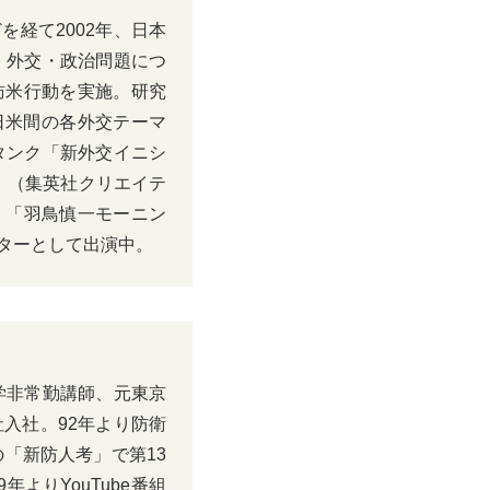
経て2002年、日本
。外交・政治問題につ
訪米行動を実施。研究
日米間の各外交テーマ
タンク「新外交イニシ
』（集英社クリエイテ
。「羽鳥慎一モーニン
ターとして出演中。
学非常勤講師、元東京
入社。92年より防衛
の「新防人考」で第13
よりYouTube番組