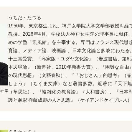
うちだ・たつる
1950年、東京都生まれ。神戸女学院大学文学部教授を経
教授。2026年4月、学校法人神戸女学院の理事長に就任
めの学塾「凱風館」を主宰する。専門はフランス現代思
育論、メディア論、映画論 、日本文化論と多岐にわたる。
十三賞受賞。『私家版・ユダヤ文化論』（岩波書店、第6
本辺境論』（新潮社、2010年新書大賞）、『困難な自由
の現代思想』（文藝春秋）、『「おじさん」的思考』（晶
しょう』（ちくま文庫）など著書多数。近著に『天下
岩 享
（草思社）、『複雑化の教育論』（大和書房）、『日本
護と顕彰 権藤成卿の人と思想』（ケイアンドケイプレス
さるた・さよ