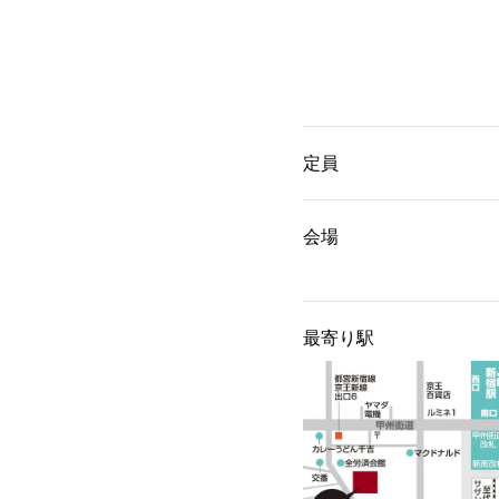
定員
会場
最寄り駅