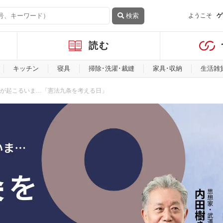
検索
ようこそ
ゲ
読む
キッチン
寝具
掃除･洗濯･裁縫
家具･収納
生活雑
が起こるいま…「憲法九条を考える日」
るいま…「憲法九条を考える日」