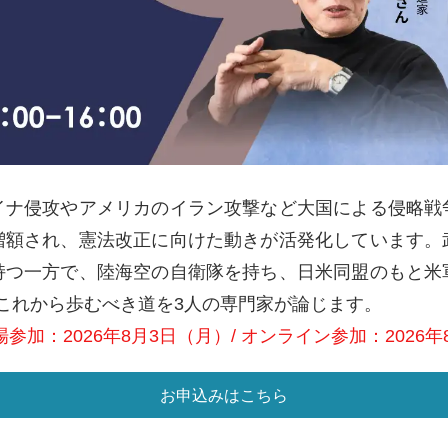
イナ侵攻やアメリカのイラン攻撃など大国による侵略戦
増額され、憲法改正に向けた動きが活発化しています。
持つ一方で、陸海空の自衛隊を持ち、日米同盟のもと米
これから歩むべき道を3人の専門家が論じます。
参加：2026年8月3日（月）/ オンライン参加：2026年
お申込みはこちら