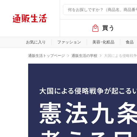
グ
買う
ロ
ー
バ
お気に入り
ファッション
美容･化粧品
食品
ル
メ
通販生活トップページ
通販生活の学校
大国による侵略戦争
ニ
大国による侵略戦争が起こ
ュ
ー