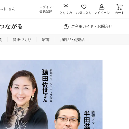
ログイン・
スト
さん
会員登録
とりくみ
お気に入り
マイページ
カート
つながる
ご利用ガイド・お問合せ
貨
健康づくり
家電
消耗品･別売品