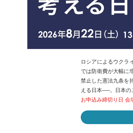
ロシアによるウクラ
では防衛費が大幅に
禁止した憲法九条を
える日本──。日本の
お申込み締切り日 会場