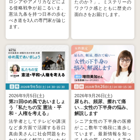
ロシアやアメリカなどによ
たのか？」。ミステリーの
る侵略戦争が起こるいま、
ワクワク感とともに歴史の
憲法九条を持つ日本の歩む
面白さをお届けします。
べき道を3人の専門家が論じ
ます。
2026年9月5日(土)
2026年9月26日(土)
第21回ゆめ風であいましょ
尿もれ、頻尿、擦れて痛
う「私たちの宝 憲法・平
い…女性の下半身の悩み、
和・人権を考える」
解説します
法学者としてテレビや講演
シニア女性の下半身の医療
など多方面で活躍する谷口
がここ数年で格段に進歩し
真由美さんに社会問題をわ
ています。最新情報を知っ