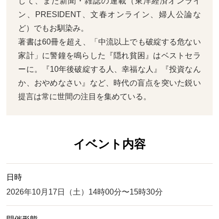
して、また新聞・雑誌の連載（東洋経済オンライ
ン、PRESIDENT、文春オンライン、婦人公論な
ど）でもお馴染み。
著書は60冊を超え、「中流以上でも破綻する危ない
家計」に警鐘を鳴らした『隠れ貧困』はベストセラ
ーに。『10年後破綻する人、幸福な人』『投資なん
か、おやめなさい』など、時代の盲点を突いた鋭い
提言は常に世間の注目を集めている。
イベント内容
日時
2026年10月17日（土）14時00分〜15時30分