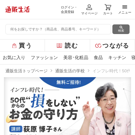
ログイン・
メニ
会員登録
メニュー
マイページ
カート
検索
グ
買う
読む
つながる
ロ
ー
お気に入り
ファッション
美容･化粧品
食品
キッチン
バ
ル
通販生活トップページ
通販生活の学校
インフレ時代！50代か
メ
ニ
インフレ時代！50代からの“損をしない”
ュ
ー