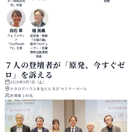
ギー政策研究
助教
所」所長
白石 草
橘 民義
ウェブメディ
経営者・映画
ア
『太陽の蓋』
「OurPlanet-
製作プロデュ
TV」代表
ーサー・武蔵
野政治塾事務
局長
７人の登壇者が「原発、今すぐゼ
ロ」を訴える
2026年3月7日（土）
カタログハウス本社ビル B2F セミナーホール
来場者 140名