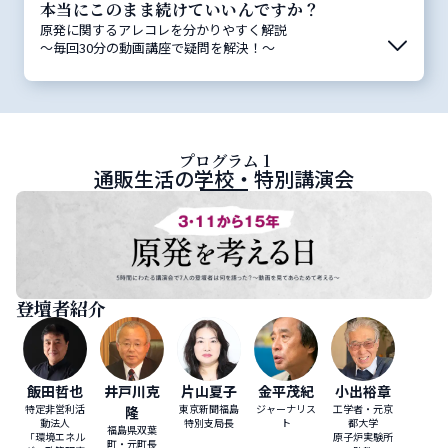
本当にこのまま続けていいんですか？
原発に関するアレコレを分かりやすく解説
～毎回30分の動画講座で疑問を解決！～
プログラム 1
通販生活の学校・特別講演会
登壇者紹介
飯田哲也
井戸川克
片山夏子
金平茂紀
小出裕章
特定非営利活
東京新聞福島
ジャーナリス
工学者・元京
隆
動法人
特別支局長
ト
都大学
福島県双葉
「環境エネル
原子炉実験所
町・元町長