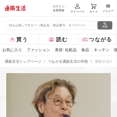
ログイン・
メニ
会員登録
メニュー
マイページ
カート
検索
グ
買う
読む
つながる
ロ
ー
お気に入り
ファッション
美容･化粧品
食品
キッチン
バ
ル
通販生活トップページ
つながる
通販生活の学校
通販生活の学
メ
ニ
ュ
ー