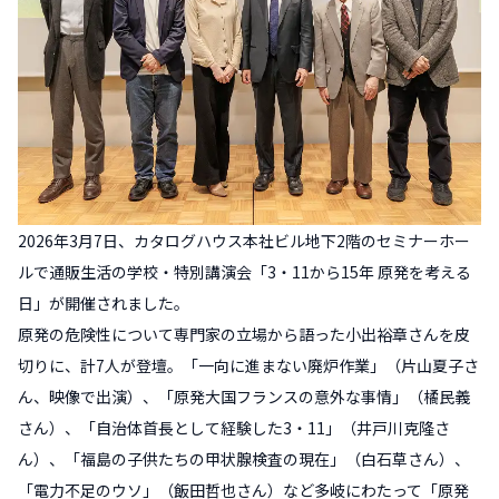
2026年3月7日、カタログハウス本社ビル地下2階のセミナーホー
ルで通販生活の学校・特別講演会「3・11から15年 原発を考える
日」が開催されました。
原発の危険性について専門家の立場から語った小出裕章さんを皮
切りに、計7人が登壇。「一向に進まない廃炉作業」（片山夏子さ
ん、映像で出演）、「原発大国フランスの意外な事情」（橘民義
さん）、「自治体首長として経験した3・11」（井戸川克隆さ
ん）、「福島の子供たちの甲状腺検査の現在」（白石草さん）、
「電力不足のウソ」（飯田哲也さん）など多岐にわたって「原発