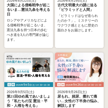
2026年8月22日(土)
2026年8月29日(土)
大国による侵略戦争が起こ
古代文明最大の謎に迫る
るいま…憲法九条を考える
「ピラミッドと人間」
日
「ピラミッドはなぜ造られ
ロシアやアメリカなどによ
たのか？」。ミステリーの
る侵略戦争が起こるいま、
ワクワク感とともに歴史の
憲法九条を持つ日本の歩む
面白さをお届けします。
べき道を3人の専門家が論じ
ます。
2026年9月5日(土)
2026年9月26日(土)
第21回ゆめ風であいましょ
尿もれ、頻尿、擦れて痛
う「私たちの宝 憲法・平
い…女性の下半身の悩み、
和・人権を考える」
解説します