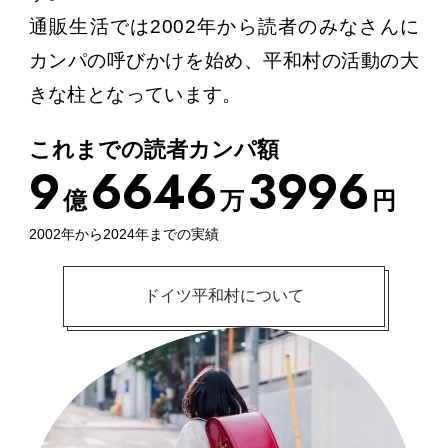
通販生活では2002年から読者のみなさんに
カンパの呼びかけを始め、平和村の活動の大
きな柱となっています。
これまでの読者カンパ額
9
6
6
4
6
3
9
9
6
億
万
円
2002年から2024年までの実績
ドイツ平和村について