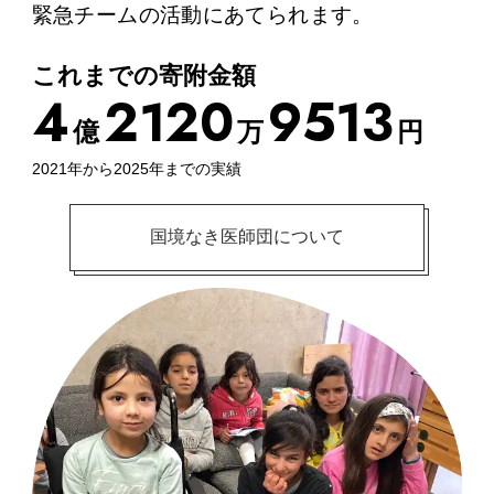
緊急チームの活動にあてられます。
これまでの寄附金額
4
2
1
2
0
9
5
1
3
億
万
円
2021年から2025年までの実績
国境なき医師団について