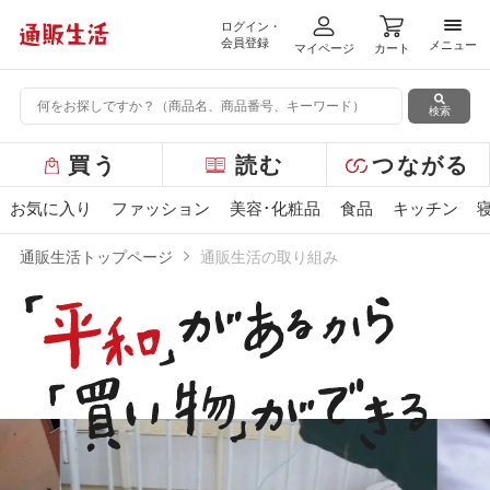
ログイン・
メニ
会員登録
メニュー
マイページ
カート
検索
グ
買う
読む
つながる
ロ
ー
お気に入り
ファッション
美容･化粧品
食品
キッチン
バ
ル
通販生活トップページ
通販生活の取り組み
メ
ニ
ュ
ー