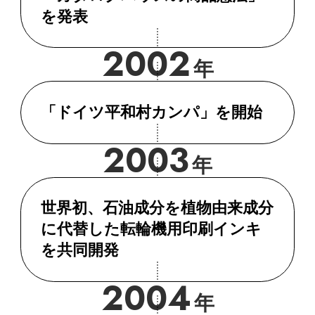
を発表
2002
年
「ドイツ平和村カンパ」を開始
2003
年
世界初、石油成分を植物由来成分
に代替した転輪機用印刷インキ
を共同開発
2004
年