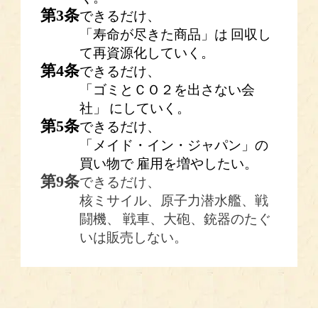
第
3
条
できるだけ、
「寿命が尽きた商品」は
回収し
て再資源化していく。
第
4
条
できるだけ、
「ゴミとＣＯ２を出さない会
社」
にしていく。
第
5
条
できるだけ、
「メイド・イン・ジャパン」の
買い物で
雇用を増やしたい。
第
9
条
できるだけ、
核ミサイル、原子力潜水艦、戦
闘機、
戦車、大砲、銃器のたぐ
いは販売しない。