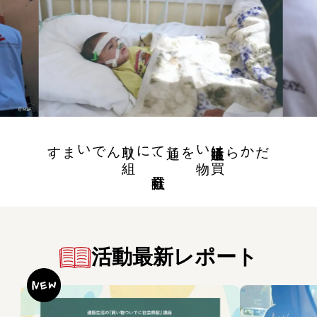
。
取り
組
んでいます
に
通じて
、
社会貢献
を
通販生活は
買
い
物
、
だから
活動最新レポート