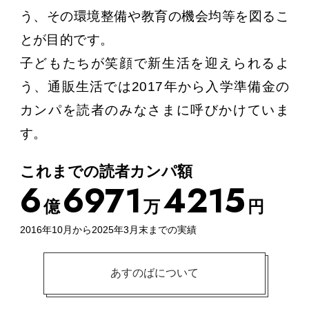
う、その環境整備や教育の機会均等を図るこ
とが目的です。
子どもたちが笑顔で新生活を迎えられるよ
う、通販生活では2017年から入学準備金の
カンパを読者のみなさまに呼びかけていま
す。
これまでの読者カンパ額
6
6
9
7
1
4
2
1
5
億
万
円
2016年10月から2025年3月末までの実績
あすのばについて