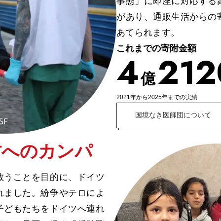
事態」に即座に対応する
があり、通販生活からの
あてられます。
これまでの寄附金額
4
2
1
2
億
2021年から2025年までの実績
国境なき医師団について
村へのカンパ
救うことを目的に、ドイツ
れました。紛争やテロによ
子どもたちをドイツへ連れ