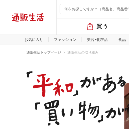
グ
買う
ロ
ー
バ
お気に入り
ファッション
美容･化粧品
食品
ル
メ
通販生活トップページ
通販生活の取り組み
ニ
ュ
ー