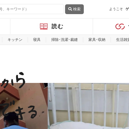
検索
ようこそ
ゲ
読む
キッチン
寝具
掃除･洗濯･裁縫
家具･収納
生活雑