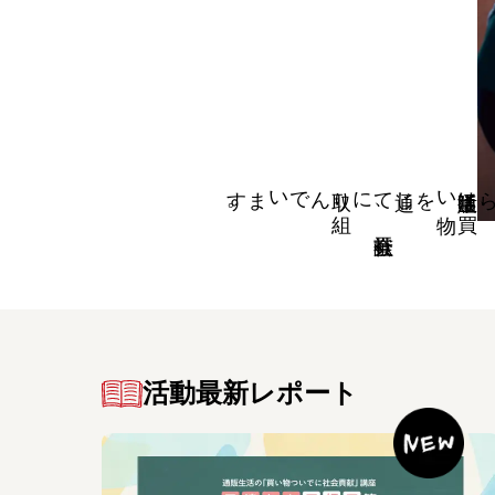
。
取り
組
んでいます
に
通じて
、
社会貢献
を
通販生活は
買
い
物
活動最新レポート