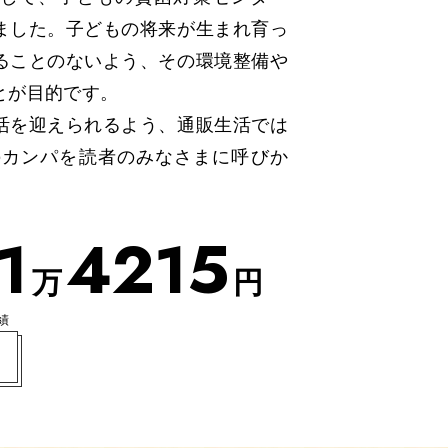
ました。子どもの将来が生まれ育っ
ることのないよう、その環境整備や
とが目的です。
活を迎えられるよう、通販生活では
金のカンパを読者のみなさまに呼びか
1
4
2
1
5
万
円
績