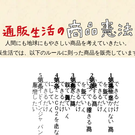
人間にも地球にもやさしい商品を考えていきたい。
販生活では、以下のルールに則った商品を販売していま
9
5
4
3
2
1
戦車、大砲、銃器のたぐいは販売しない。
核ミサイル、原子力潜水艦、戦闘機、
できるだけ、
雇用を増やしたい。
「メイド・イン・ジャパン」の買い物で
できるだけ、
にしていく。
「ゴミとＣＯ２を出さない会社」
できるだけ、
回収して再資源化していく。
「寿命が尽きた商品」は
できるだけ、
を販売していく。
「いつでも修理できる商品」
「永持ちする商品」
できるだけ、
を販売していく。
「地球と生物に迷惑をかけない商品」
できるだけ、