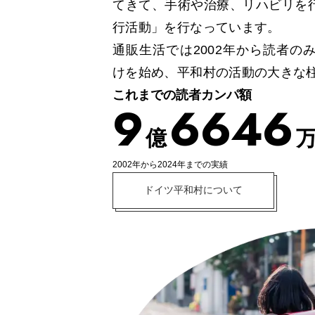
てきて、手術や治療、リハビリを
行活動」を行なっています。
通販生活では2002年から読者の
けを始め、平和村の活動の大きな
これまでの読者カンパ額
9
6
6
4
6
億
2002年から2024年までの実績
ドイツ平和村について