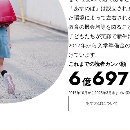
「あすのば」は設立され
た環境によって左右され
教育の機会均等を図るこ
子どもたちが笑顔で新生
2017年から入学準備
けています。
これまでの読者カンパ額
6
6
9
7
億
2016年10月から2025年3月末までの実
あすのばについて