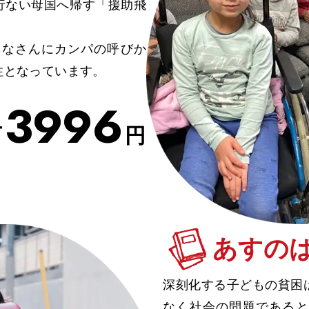
行ない母国へ帰す「援助飛
みなさんにカンパの呼びか
柱となっています。
3
9
9
6
万
円
あすの
深刻化する子どもの貧困
なく社会の問題であると