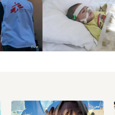
、
だから