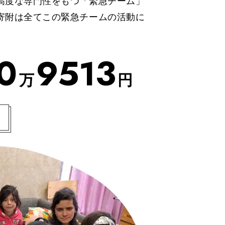
高度な専門性をもつ「緊急チーム」
寄附は全てこの緊急チームの活動に
0
9
5
1
3
万
円