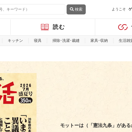
検索
ようこそ
ゲ
読む
キッチン
寝具
掃除･洗濯･裁縫
家具･収納
生活雑
モットーは（「憲法九条」がある