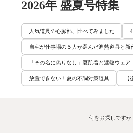
2026年 盛夏号特集
人気道具の心臓部、比べてみました
自宅が仕事場の５人が選んだ遮熱道具と新
「その名に偽りなし」夏肌着と遮熱ウェア
放置できない！夏の不調対策道具
【
商品を探す
何をお探しですか