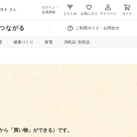
ログイン・
スト
さん
会員登録
とりくみ
お気に入り
マイページ
カート
つながる
ご利用ガイド・お問合せ
貨
健康づくり
家電
消耗品･別売品
から
「買い物」ができる）です。