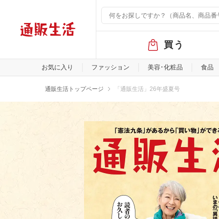
グ
買う
ロ
ー
バ
お気に入り
ファッション
美容･化粧品
食品
ル
メ
通販生活トップページ
「通販生活」26年盛夏号
ニ
「通販生活」26年盛夏号
ュ
ー