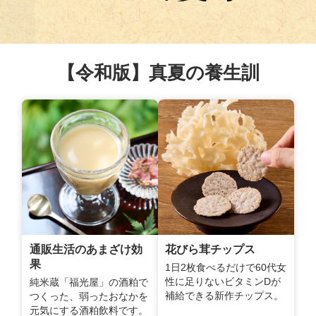
【令和版】真夏の養生訓
通販生活のあまざけ効
花びら茸チップス
果
1日2枚食べるだけで60代女
性に足りないビタミンDが
純米蔵「福光屋」の酒粕で
補給できる新作チップス。
つくった、弱ったおなかを
元気にする酒粕飲料です。