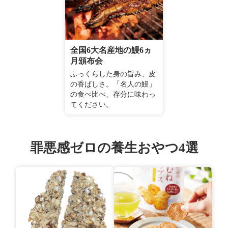
全国6大名産地の鰻6ヵ
月頒布会
ふっくらした身の旨み、皮
の香ばしさ。「名人の鰻」
の食べ比べ、存分に味わっ
てください。
罪悪感ゼロの養生おやつ4選