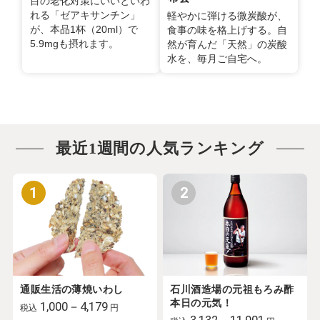
目の老化対策にいいといわ
れる「ゼアキサンチン」
軽やかに弾ける微炭酸が、
が、本品1杯（20ml）で
食事の味を格上げする。自
5.9mgも摂れます。
然が育んだ「天然」の炭酸
水を、毎月ご自宅へ。
最近1週間の人気ランキング
1
2
通販生活の薄焼いわし
石川酒造場の元祖もろみ酢
本日の元気！
1,000－4,179
税込
円
3,132－11,901