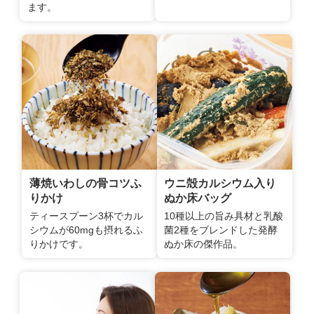
ます。
薄焼いわしの骨コツふ
ウニ殻カルシウム入り
りかけ
ぬか床バッグ
ティースプーン3杯でカル
10種以上の旨み具材と乳酸
シウムが60mgも摂れるふ
菌2種をブレンドした発酵
りかけです。
ぬか床の傑作品。