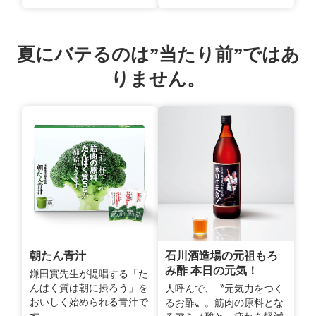
夏にバテるのは”当たり前”ではあ
りません。
朝たん青汁
石川酒造場の元祖もろ
み酢 本日の元気！
鎌田實先生が提唱する「た
んぱく質は朝に摂ろう」を
人呼んで、〝元気力をつく
おいしく始められる青汁で
るお酢〟。筋肉の原料とな
す。