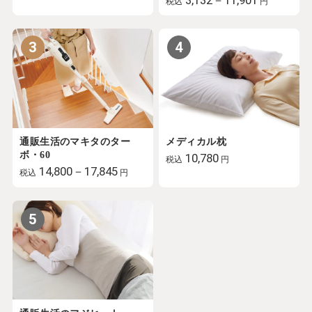
税込
円
3
4
通販生活のマキタのター
メディカル枕
ボ・60
10,780
税込
円
14,800－17,845
税込
円
5