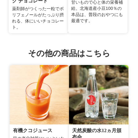
ク チョコレート
甘いもので心と体の栄養補
給。北海道産小豆100％の
薬剤師がつくった一粒でポ
本品は、普段のおやつにも
リフェノールがたっぷり摂
最適です。
れる、体にいいチョコレー
ト。
その他の商品はこちら
有機クコジュース
天然炭酸の水12ヵ月頒
布会