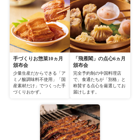
手づくりお惣菜10ヵ月
「飛雁閣」の点心6ヵ月
頒布会
頒布会
少量生産だからできる「ア
完全予約制の中国料理店
ミノ酸調味料不使用」「国
で、食通たちが「別格」と
産素材だけ」でつくった手
称賛する点心を厳選してお
づくりおかず。
届けします。