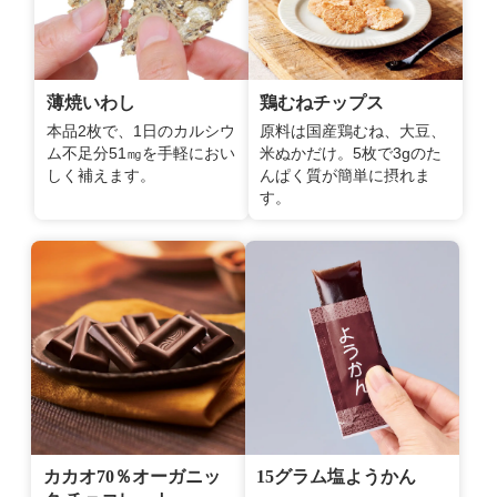
薄焼いわし
鶏むねチップス
本品2枚で、1日のカルシウ
原料は国産鶏むね、大豆、
ム不足分51㎎を手軽におい
米ぬかだけ。5枚で3gのた
しく補えます。
んぱく質が簡単に摂れま
す。
カカオ70％オーガニッ
15グラム塩ようかん