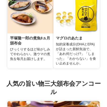
平塚隆一郎の煮魚8ヵ月
マグロのあたま
頒布会
知的栄養成分(DHAとEPA)
が詰まった新鮮魚油で、
びっくりするほど味がしみ
「あれ何だっけ?」「しま
てやわらかい。激ウマの煮
った」「わからない」を食
魚を毎月お届けします。
い止めませんか。
人気の旨い物三大頒布会アンコー
ル