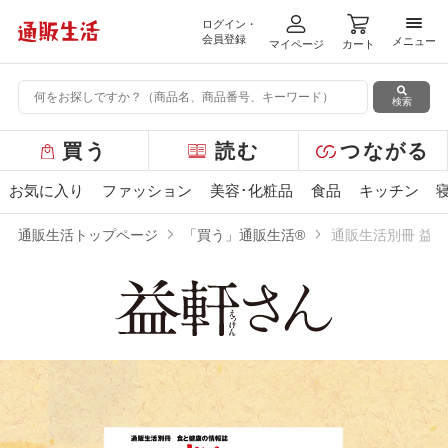
ログイン・
メニ
会員登録
メニュー
マイページ
カート
検索
グ
買う
読む
つながる
ロ
ー
お気に入り
ファッション
美容･化粧品
食品
キッチン
バ
ル
通販生活トップページ
「買う」通販生活®
通販生活別冊 益軒
メ
ニ
ュ
ー