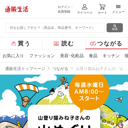
ログイン・
メニ
会員登録
メニュー
マイページ
カート
検索
グ
買う
読む
つながる
ロ
ー
お気に入り
ファッション
美容･化粧品
食品
キッチン
バ
ル
通販生活トップページ
つながる
山登り猫みね子さんの「山め
メ
ニ
ュ
ー