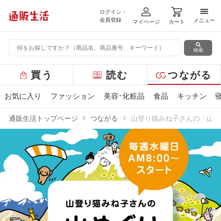
ログイン・
メニ
会員登録
メニュー
マイページ
カート
検索
グ
買う
読む
つながる
ロ
ー
お気に入り
ファッション
美容･化粧品
食品
キッチン
バ
ル
通販生活トップページ
つながる
山登り猫みね子さんの「山め
メ
ニ
ュ
ー