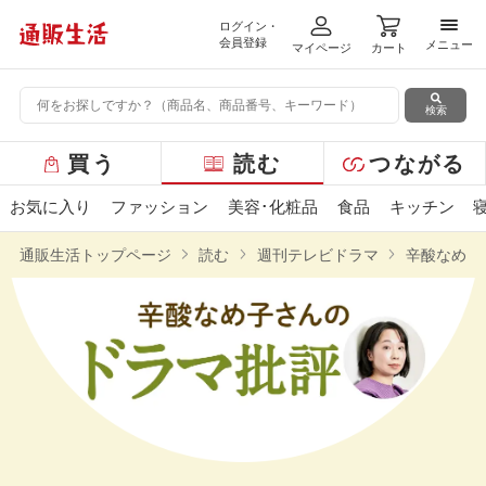
ログイン・
メニ
会員登録
メニュー
マイページ
カート
検索
グ
買う
読む
つながる
ロ
ー
お気に入り
ファッション
美容･化粧品
食品
キッチン
バ
ル
通販生活トップページ
読む
週刊テレビドラマ
辛酸なめ子
メ
ニ
ュ
ー