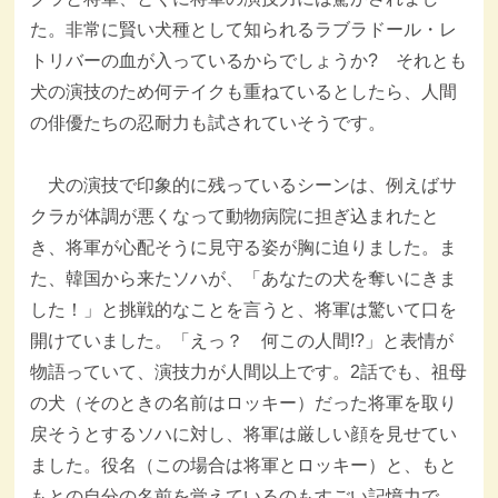
た。非常に賢い犬種として知られるラブラドール・レ
トリバーの血が入っているからでしょうか? それとも
犬の演技のため何テイクも重ねているとしたら、人間
の俳優たちの忍耐力も試されていそうです。
犬の演技で印象的に残っているシーンは、例えばサ
クラが体調が悪くなって動物病院に担ぎ込まれたと
き、将軍が心配そうに見守る姿が胸に迫りました。ま
た、韓国から来たソハが、「あなたの犬を奪いにきま
した！」と挑戦的なことを言うと、将軍は驚いて口を
開けていました。「えっ？ 何この人間!?」と表情が
物語っていて、演技力が人間以上です。2話でも、祖母
の犬（そのときの名前はロッキー）だった将軍を取り
戻そうとするソハに対し、将軍は厳しい顔を見せてい
ました。役名（この場合は将軍とロッキー）と、もと
もとの自分の名前を覚えているのもすごい記憶力で