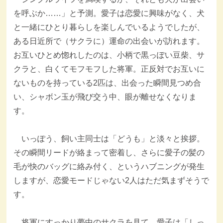
を呼ぶか……」と予測。愛子は恋愛に興味がなく、犬
と一緒にひとり暮らしを楽しんでいるようでしたが、
ある日近所で（サクラに）運命の出会いが訪れます。
お互いひとめ惚れしたのは、小柄で黒っぽい豆柴、サ
クラと、白くてモフモフした将軍。正反対でお互いに
ないものを持っている2匹は、出会った瞬間見つめ合
い、シャボン玉が飛び交う中、眼が離せなくなりま
す。
いっぽう、飼い主同士は「どうも」と淡々と挨拶。
その瞬間リードが絡まって密着し、さらに愛子の髪の
毛が快のバッグに絡み付く、というハブニングが発生
しますが、恋愛モードじゃない2人はただ気まずそうで
す。
将軍にすっかり夢中のサクラを見て、愛子は「しっ