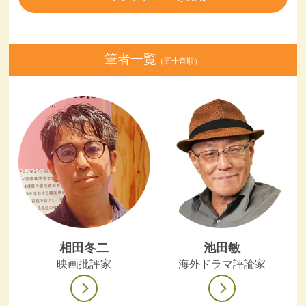
筆者一覧
（五十音順）
相田冬二
池田敏
映画批評家
海外ドラマ評論家