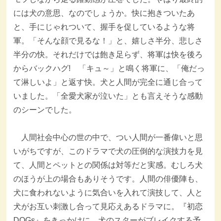
には犬の意思、なのでしょうか。快に抱きついたあ
と、手にじゃれついて、握手を促しているような将
軍。「そんな顔で見るな！」と、嬉しさ半分、悲しさ
半分の快。それだけでは飽き足らず、将軍は快を後ろ
からバックハグ! 「キュ～」と鳴く将軍に、「俺だっ
て淋しいよ」と返す快。犬と人間が完全に通じ合って
いました。「全愛犬家が泣いた」とも言えそうな感動
のシーンでした。
人間社会中心の世の中で、つい人間が一番偉いと思
いがちですが、このドラマで犬の圧倒的な演技力を見
て、人間とペットとの関係は対等だと実感。むしろ犬
のほうが上の場合もありそうです。人間の俳優陣も、
犬に食われないように気合いを入れて演技して、人と
犬がお互い刺激し合って見応えあるドラマに。『初恋
DOGs』をきっかけに、犬のスターがブレイクする予