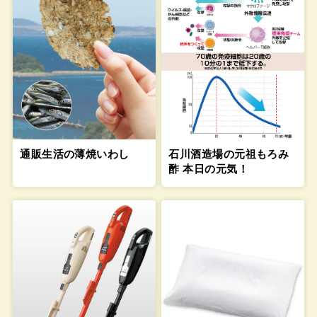
通販生活の薄焼いわし
石川酒造場の元祖もろみ
酢 本日の元気！