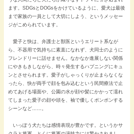
ます。SDGsとDOGsをかけているように、愛犬は最後
まで家族の一員として大切にしよう、というメッセー
ジがこめられています。
愛子と快は、弁護士と獣医というエリート系なが
ら、不器用で気持ちに素直になれず、犬同士のように
フレンドリーに話せません。なかなか進展しない関係
にやきもきしながら、時々発生するハプニングにキュ
ンとさせられます。愛子がしゃっくりが止まらなくな
ったら、快が両手で顔を包み込むという民間療法で止
めてあげる場面や、公園の水が顔や髪にかかって濡れ
てしまった愛子の顔や頭を、袖で優しくポンポンする
シーンなど……。
いっぽう犬たちは感情表現が豊かです。というかサ
クラと将軍、とくに将軍の演技力には驚かされまし