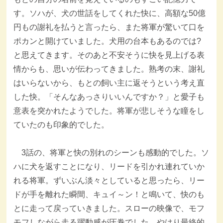
す。ソハが、犬の世話をしてくれた快に、高額な50億
円もの謝礼を払うと言ったら、また将軍が驚いて口を
ポカンと開けていました。犬用の台本もあるのでは?
と思えてきます。そのあと不安そうに快を見上げる表
情からも、思いが伝わってきました。熟考の末、謝礼
はいらないから、もとの飼い主に返そうという考え直
した快。「そんなあっさりいいんですか？」と愛子も
意表を突かれたようでした。将軍が悲しそうな瞳をし
ていたのも印象的でした。
3話の、将軍と快の別れのシーンも感動的でした。ソ
ハに犬を返すことになり、リードを引かれ連れていか
れる将軍。ずいぶん淡々としていると思ったら、リー
ドが手を離れた瞬間、キュイ～ン！と鳴いて、快のも
とに走って戻っていきました。スローの映像で、モフ
モフしながら走る躍動感が圧巻でした。やはり最終的