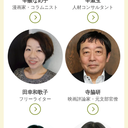
辛酸なめ子
辛淑玉
漫画家・コラムニスト
人材コンサルタント
田幸和歌子
寺脇研
フリーライター
映画評論家・元文部官僚