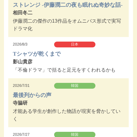
ストレンジ -伊藤潤二の夜も眠れぬ奇妙な話-
相田冬二
伊藤潤二の傑作の13作品をオムニバス形式で実写
ドラマ化
2026/8/3
日本
Tシャツが乾くまで
影山貴彦
「不倫ドラマ」で括ると足元をすくわれるかも
2026/7/31
韓国
最後列からの声
寺脇研
才能ある学生が創作した物語が現実を脅かしてい
く
2026/7/27
韓国