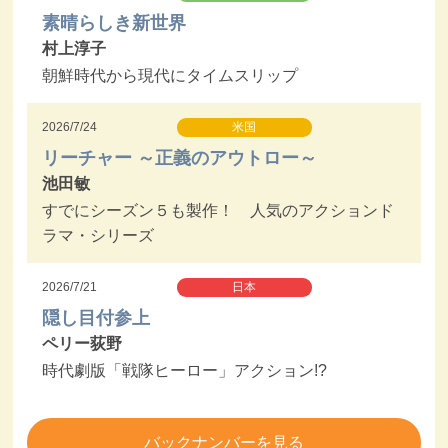
素晴らしき新世界
村上淳子
朝鮮時代から現代にタイムスリップ
2026/7/24
米国
リーチャー ～正義のアウトロー～
池田敏
すでにシーズン５も製作！ 人気のアクションド
ラマ・シリーズ
2026/7/21
日本
隠し目付参上
ペリー荻野
時代劇版「戦隊ヒーロー」アクション!?
バックナンバーを見る