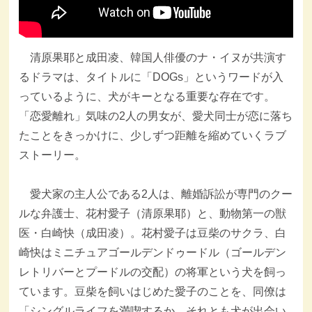
清原果耶と成田凌、韓国人俳優のナ・イヌが共演す
るドラマは、タイトルに「DOGs」というワードが入
っているように、犬がキーとなる重要な存在です。
「恋愛離れ」気味の2人の男女が、愛犬同士が恋に落ち
たことをきっかけに、少しずつ距離を縮めていくラブ
ストーリー。
愛犬家の主人公である2人は、離婚訴訟が専門のクー
ルな弁護士、花村愛子（清原果耶）と、動物第一の獣
医・白崎快（成田凌）。花村愛子は豆柴のサクラ、白
崎快はミニチュアゴールデンドゥードル（ゴールデン
レトリバーとプードルの交配）の将軍という犬を飼っ
ています。豆柴を飼いはじめた愛子のことを、同僚は
「シングルライフを満喫するか、それとも犬が出会い