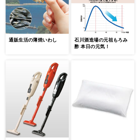
通販生活の薄焼いわし
石川酒造場の元祖もろみ
酢 本日の元気！