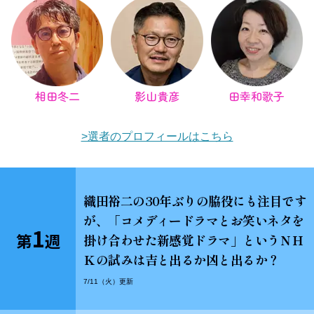
相田冬二
影山貴彦
田幸和歌子
>選者のプロフィールはこちら
織田裕二の30年ぶりの脇役にも注目です
が、「コメディードラマとお笑いネタを
1
第
週
掛け合わせた新感覚ドラマ」というＮＨ
Ｋの試みは吉と出るか凶と出るか？
7/11（火）更新