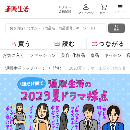
ログイン・
メニ
会員登録
メニュー
マイページ
カート
検索
グ
買う
読む
つながる
ロ
ー
お気に入り
ファッション
美容･化粧品
食品
キッチン
バ
ル
通販生活トップページ
読む
2023夏ドラマ、１話だけ観て採
メ
ニ
ュ
ー