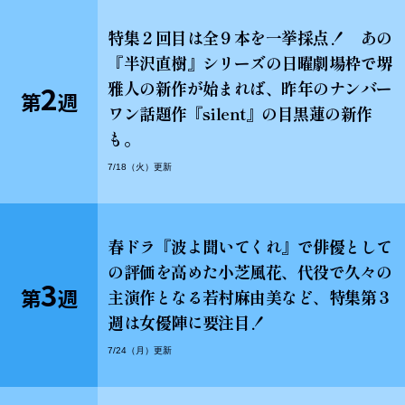
特集２回目は全９本を一挙採点！ あの
『半沢直樹』シリーズの日曜劇場枠で堺
雅人の新作が始まれば、昨年のナンバー
2
第
週
ワン話題作『silent』の目黒蓮の新作
も。
7/18（火）更新
春ドラ『波よ聞いてくれ』で俳優として
の評価を高めた小芝風花、代役で久々の
3
第
週
主演作となる若村麻由美など、特集第３
週は女優陣に要注目！
7/24（月）更新