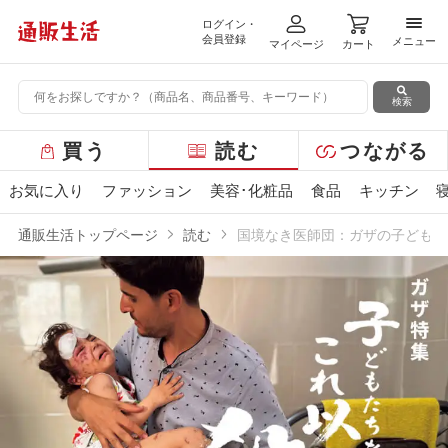
ログイン・
メニ
会員登録
メニュー
マイページ
カート
検索
グ
買う
読む
つながる
ロ
ー
お気に入り
ファッション
美容･化粧品
食品
キッチン
バ
ル
通販生活トップページ
読む
国境なき医師団：ガザの子どもた
メ
ニ
ュ
ー