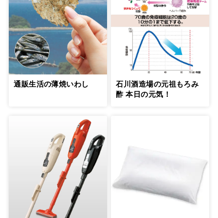
通販生活の薄焼いわし
石川酒造場の元祖もろみ
酢 本日の元気！