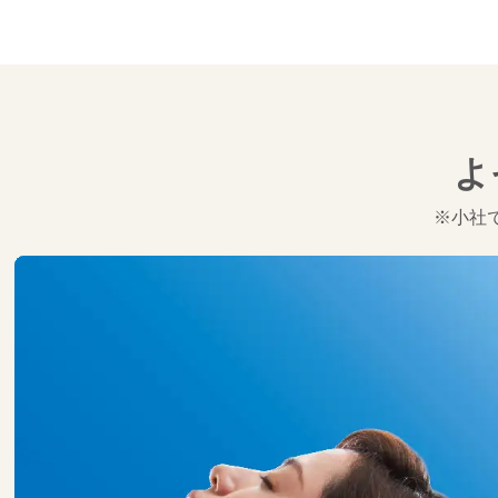
よ
※小社