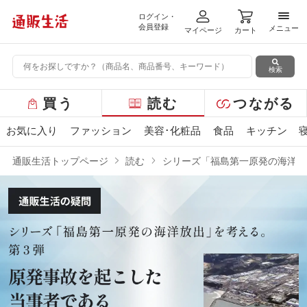
ログイン・
メニ
会員登録
メニュー
マイページ
カート
検索
グ
買う
読む
つながる
ロ
ー
お気に入り
ファッション
美容･化粧品
食品
キッチン
バ
ル
通販生活トップページ
読む
シリーズ「福島第一原発の海洋放
メ
ニ
ュ
ー