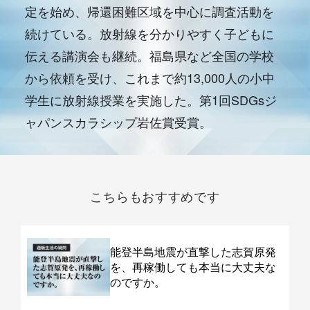
定を始め、帰還困難区域を中心に調査活動を
続けている。放射線を分かりやすく子どもに
伝える講演会も継続。福島県など全国の学校
から依頼を受け、これまで約13,000人の小中
学生に放射線授業を実施した。第1回SDGsジ
ャパンスカラシップ岩佐賞受賞。
こちらもおすすめです
能登半島地震が直撃した志賀原発
を、再稼働しても本当に大丈夫な
のですか。