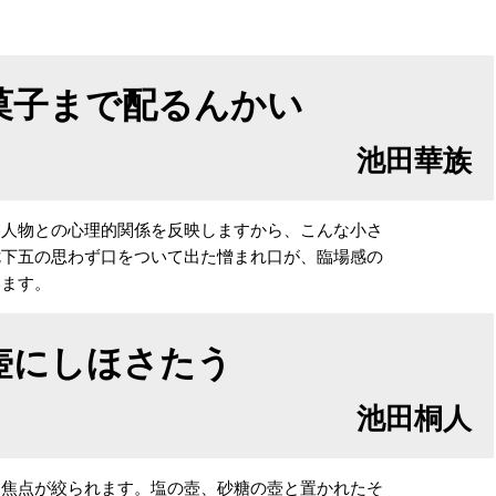
菓子まで配るんかい
池田華族
人物との心理的関係を反映しますから、こんな小さ
七下五の思わず口をついて出た憎まれ口が、臨場感の
います。
壺にしほさたう
池田桐人
に焦点が絞られます。塩の壺、砂糖の壺と置かれたそ