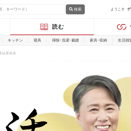
検索
ようこそ
ゲ
読む
キッチン
寝具
掃除･洗濯･裁縫
家具･収納
生活雑
査結果発表