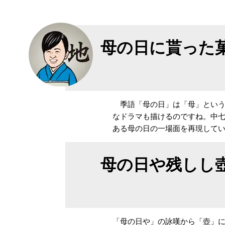
母の日に貰った
季語「母の日」は「母」という
なドラマも描けるのですね。中
ある母の日の一場面を再現して
母の日や残しし
「母の日や」の詠嘆から「壺」