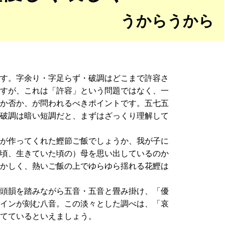
うからうから
す。字余り・字足らず・破調はどこまで許容さ
ますが、これは「許容」という問題ではなく、一
るか否か、が問われるべきポイントです。五七五
、破調は暗い短調だと、まずはざっくり理解して
母が作ってくれた鰹節ご飯でしょうか、我が子に
た頃、生きていた頃の）母を思い出しているのか
懐かしく、熱いご飯の上でゆらゆら揺れる花鰹は
の頭韻を踏みながら五音・五音と畳み掛け、「優
レインが刻む八音。この淡々とした調べは、「哀
立てているといえましょう。