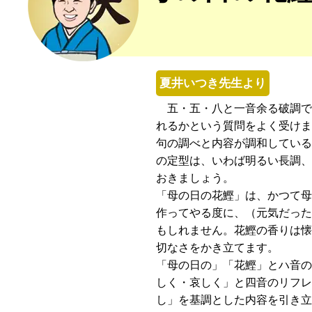
夏井いつき先生より
五・五・八と一音余る破調で
れるかという質問をよく受け
句の調べと内容が調和してい
の定型は、いわば明るい長調
おきましょう。
「母の日の花鰹」は、かつて
作ってやる度に、（元気だっ
もしれません。花鰹の香りは
切なさをかき立てます。
「母の日の」「花鰹」とハ音
しく・哀しく」と四音のリフ
し」を基調とした内容を引き