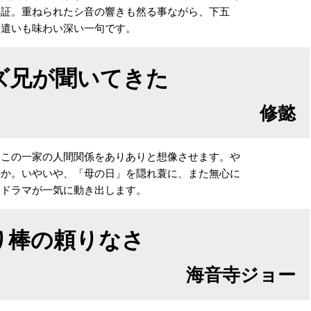
い証。重ねられたシ音の響きも然る事ながら、下五
名遣いも味わい深い一句です。
ズ兄が聞いてきた
修懿
、この一家の人間関係をありありと想像させます。や
のか。いやいや、「母の日」を隠れ蓑に、また無心に
なドラマが一気に動き出します。
り棒の頼りなさ
海音寺ジョー