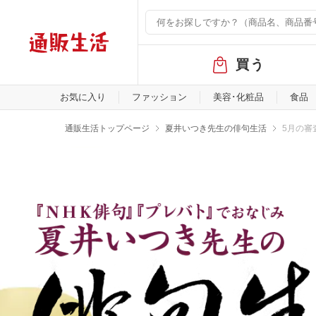
グ
買う
ロ
ー
バ
お気に入り
ファッション
美容･化粧品
食品
ル
メ
通販生活トップページ
夏井いつき先生の俳句生活
5月の審
ニ
ュ
ー