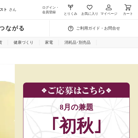
ログイン・
スト
さん
会員登録
とりくみ
お気に入り
マイページ
カート
つながる
ご利用ガイド・お問合せ
貨
健康づくり
家電
消耗品･別売品
8月の兼題
｢初秋｣