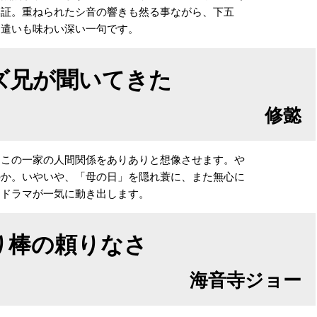
い証。重ねられたシ音の響きも然る事ながら、下五
名遣いも味わい深い一句です。
ズ兄が聞いてきた
修懿
、この一家の人間関係をありありと想像させます。や
のか。いやいや、「母の日」を隠れ蓑に、また無心に
なドラマが一気に動き出します。
り棒の頼りなさ
海音寺ジョー