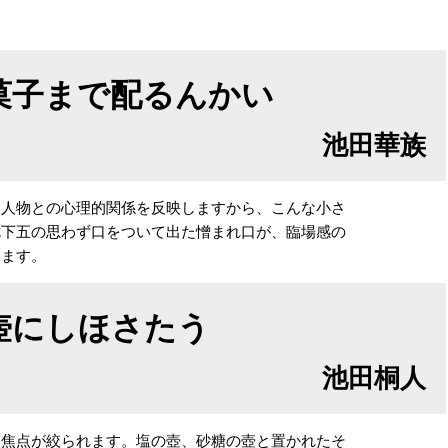
菓子まで配るんかい
池田華族
人物との心理的関係を反映しますから、こんな小さ
七下五の思わず口をついて出た憎まれ口が、臨場感の
います。
壺にしほさたう
池田桐人
に焦点が絞られます。塩の壺、砂糖の壺と置かれたそ