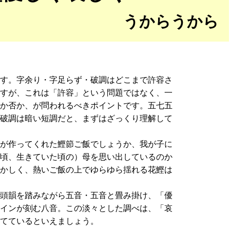
うからうから
す。字余り・字足らず・破調はどこまで許容さ
ますが、これは「許容」という問題ではなく、一
るか否か、が問われるべきポイントです。五七五
、破調は暗い短調だと、まずはざっくり理解して
母が作ってくれた鰹節ご飯でしょうか、我が子に
た頃、生きていた頃の）母を思い出しているのか
懐かしく、熱いご飯の上でゆらゆら揺れる花鰹は
の頭韻を踏みながら五音・五音と畳み掛け、「優
レインが刻む八音。この淡々とした調べは、「哀
立てているといえましょう。