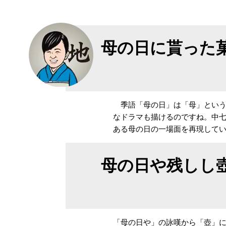
母の日に貰った
季語「母の日」は「母」という
なドラマも描けるのですね。中
ある母の日の一場面を再現して
母の日や残しし
「母の日や」の詠嘆から「壺」