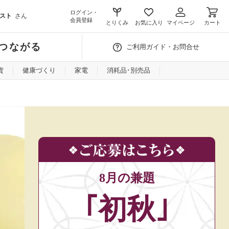
ログイン・
スト
さん
会員登録
とりくみ
お気に入り
マイページ
カート
つながる
ご利用ガイド・お問合せ
貨
健康づくり
家電
消耗品･別売品
8月の兼題
｢初秋｣