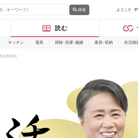
検索
ようこそ
ゲ
読む
キッチン
寝具
掃除･洗濯･裁縫
家具･収納
生活雑
査結果発表