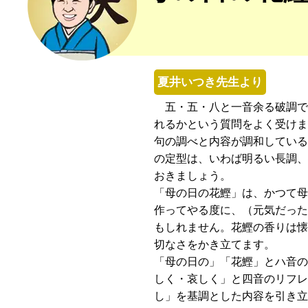
夏井いつき先生より
五・五・八と一音余る破調で
れるかという質問をよく受け
句の調べと内容が調和してい
の定型は、いわば明るい長調
おきましょう。
「母の日の花鰹」は、かつて
作ってやる度に、（元気だっ
もしれません。花鰹の香りは
切なさをかき立てます。
「母の日の」「花鰹」とハ音
しく・哀しく」と四音のリフ
し」を基調とした内容を引き