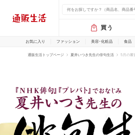
グ
買う
ロ
ー
バ
お気に入り
ファッション
美容･化粧品
食品
ル
メ
通販生活トップページ
夏井いつき先生の俳句生活
5月の審
ニ
ュ
ー