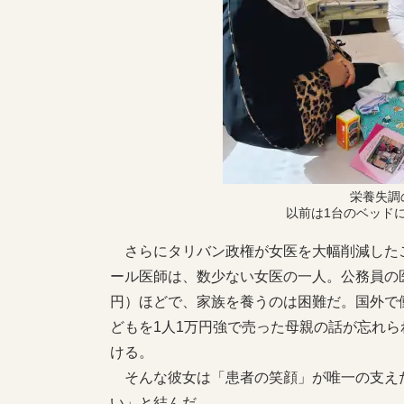
栄養失調
以前は1台のベッド
さらにタリバン政権が女医を大幅削減した
ール医師は、数少ない女医の一人。公務員の医
円）ほどで、家族を養うのは困難だ。国外で
どもを1人1万円強で売った母親の話が忘れ
ける。
そんな彼女は「患者の笑顔」が唯一の支え
い」と結んだ。