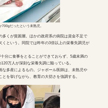
700gだったという未熟児。
の多くが貧困層。ほかの政府系の病院は資金不足で
欠くという。同院では昨年の3倍以上の栄養失調児が
十分に食事をとることができておらず、5歳未満の
の120万人が深刻な栄養失調に陥っている。
画な多産によるもの。ジャボール医師は、未熟児や
ことを挙げながら、教育の大切さを強調する。