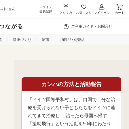
ログイン・
スト
さん
会員登録
とりくみ
お気に入り
マイページ
カート
つながる
ご利用ガイド・お問合せ
貨
健康づくり
家電
消耗品･別売品
カンパの方法と活動報告
「ドイツ国際平和村」は、自国で十分な治
療を受けられない子どもたちをドイツに連
れてきて治療し、 治ったら母国へ帰す
「援助飛行」という活動を50年にわたり