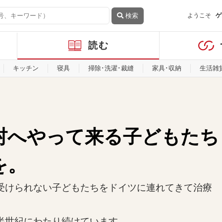
検索
ようこそ
ゲ
読む
キッチン
寝具
掃除･洗濯･裁縫
家具･収納
生活雑
村へやって来る子どもたち
を。
受けられない子どもたちをドイツに連れてきて治療
半世紀にわたり続けています。