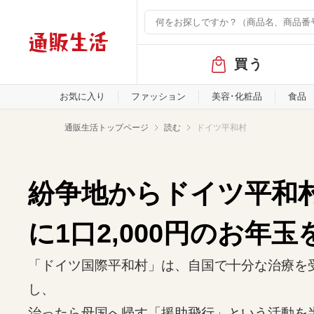
グ
買う
ロ
ー
バ
お気に入り
ファッション
美容･化粧品
食品
ル
メ
通販生活トップページ
読む
ドイツ平和村
ニ
ュ
ー
紛争地からドイツ平和
に1口2,000円のお年玉
「ドイツ国際平和村」は、自国で十分な治療を
し、
治ったら母国へ帰す「援助飛行」という活動を