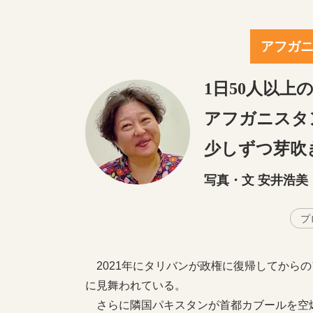
アフガ
1日50人以
アフガニスタ
少しずつ芽吹
写真・文 安井浩美
プ
2021年にタリバンが政権に復帰してから
に見舞われている。
さらに隣国パキスタンが首都カブールを空