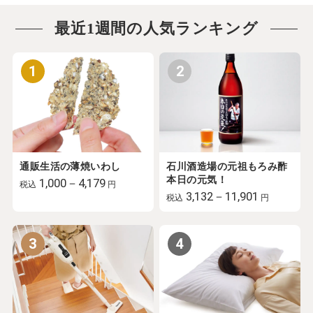
最近1週間の人気ランキング
1
2
通販生活の薄焼いわし
石川酒造場の元祖もろみ酢
本日の元気！
1,000－4,179
税込
円
3,132－11,901
税込
円
3
4