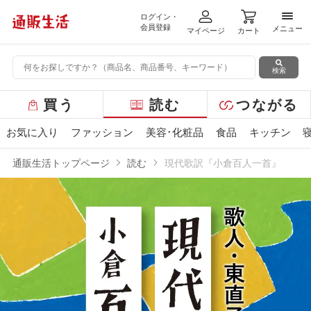
ログイン・
メニ
会員登録
メニュー
マイページ
カート
検索
グ
買う
読む
つながる
ロ
ー
お気に入り
ファッション
美容･化粧品
食品
キッチン
バ
ル
通販生活トップページ
読む
現代歌訳『小倉百人一首』
メ
ニ
ュ
ー