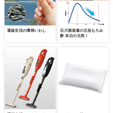
通販生活の薄焼いわし
石川酒造場の元祖もろみ
酢 本日の元気！