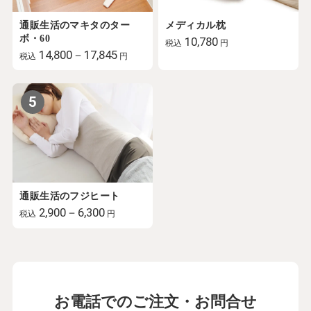
通販生活のマキタのター
メディカル枕
ボ・60
10,780
税込
円
14,800－17,845
税込
円
5
通販生活のフジヒート
2,900－6,300
税込
円
お電話でのご注文・お問合せ