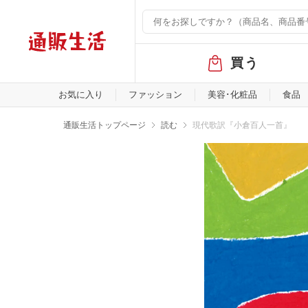
グ
買う
ロ
ー
バ
お気に入り
ファッション
美容･化粧品
食品
ル
メ
通販生活トップページ
読む
現代歌訳『小倉百人一首』
ニ
ュ
ー