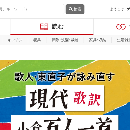
検索
ようこそ
ゲ
読む
キッチン
寝具
掃除･洗濯･裁縫
家具･収納
生活雑