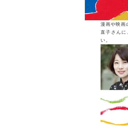
漫画や映画
直子さんに
い。