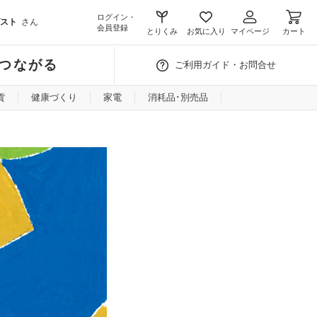
ログイン・
スト
さん
会員登録
とりくみ
お気に入り
マイページ
カート
つながる
ご利用ガイド・お問合せ
貨
健康づくり
家電
消耗品･別売品