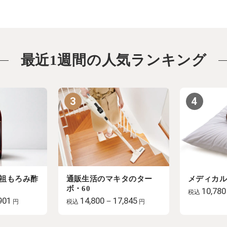
最近1週間の人気ランキング
3
4
祖もろみ酢
通販生活のマキタのター
メディカ
ボ・60
10,780
税込
901
14,800－17,845
円
税込
円