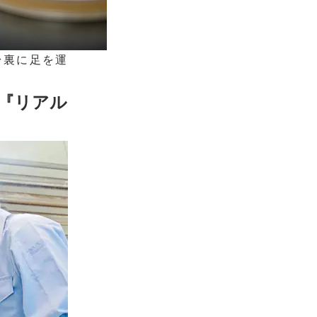
台裏に足を運
。
や『リアル