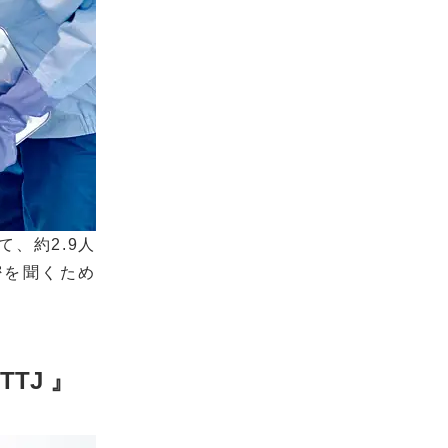
、約2.9人
密を聞くため
TJ 』