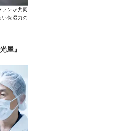
バランが共同
高い保湿力の
福光屋』