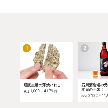
1
2
通販生活の薄焼いわし
石川酒造場の元
本日の元気！
1,000－4,179
税込
円
3,132－11,
税込