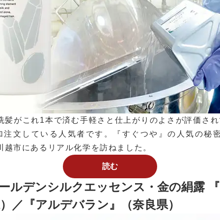
洗髪がこれ1本で済む手軽さと仕上がりのよさが評価されて
加注文している人気者です。『すぐつや』の人気の秘
川越市にあるリアル化学を訪ねました。
読む
ゴールデンシルクエッセンス・金の絹露 『T
県）／『アルデバラン』（奈良県）