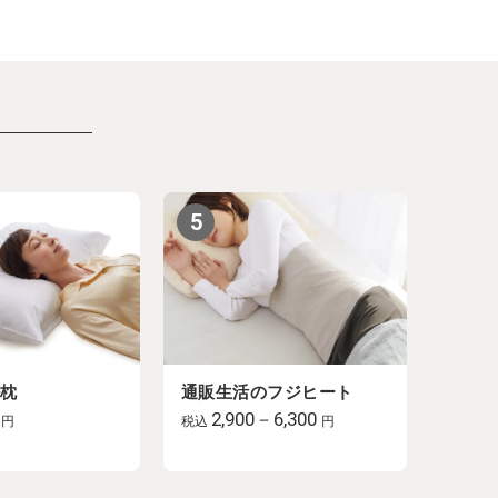
5
ル枕
通販生活のフジヒート
2,900－6,300
円
税込
円