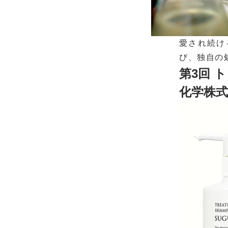
愛され続け
び、独自の
第3回 
化学株式