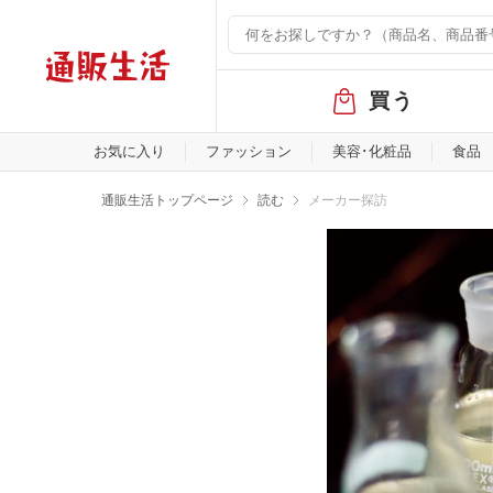
グ
買う
ロ
ー
バ
お気に入り
ファッション
美容･化粧品
食品
ル
メ
通販生活トップページ
読む
メーカー探訪
ニ
ュ
ー