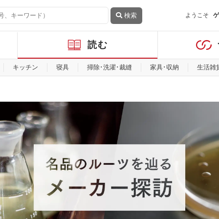
検索
ようこそ
ゲ
読む
キッチン
寝具
掃除･洗濯･裁縫
家具･収納
生活雑