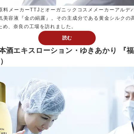
原料メーカーTTJとオーガニックコスメメーカーアルデ
気美容液『金の絹露』。その主成分である黄金シルクの
ため、奈良の工場を訪れました。
読む
日本酒エキスローション・ゆきあかり 『
）