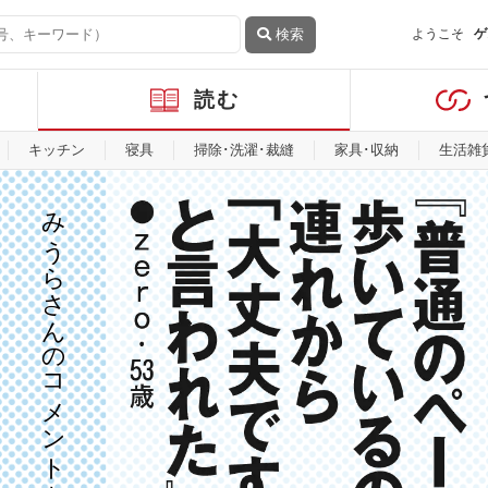
検索
ようこそ
ゲ
読む
キッチン
寝具
掃除･洗濯･裁縫
家具･収納
生活雑
みうらさんのコメントを見る