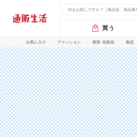
グ
買う
ロ
ー
バ
お気に入り
ファッション
美容･化粧品
食品
ル
メ
ニ
ュ
ー