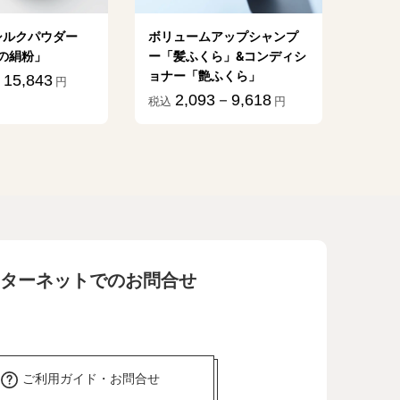
クパウダー
ボリュームアップシャンプ
植物乳酸
粉」
ー「髪ふくら」&コンディシ
億」
ョナー「艶ふくら」
,843
1,79
円
税込
2,093－9,618
税込
円
ターネットでのお問合せ
ご利用ガイド・お問合せ