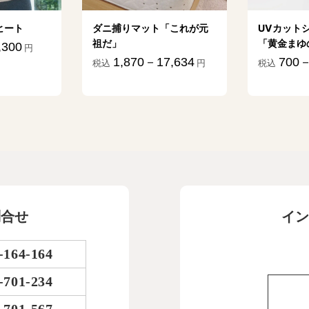
ト
ダニ捕りマット「これが元
UVカットシル
祖だ」
「黄金まゆの絹
0
円
1,870－17,634
700－15
税込
円
税込
問合せ
イン
-164-164
-701-234