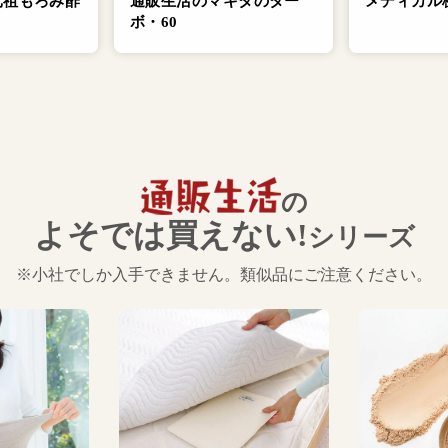
元祖もろみ酢
通販生活のマキタのター
メディカル
ボ・60
の
よそでは買えない!
シリーズ
※小社でしか入手できません。類似品にご注意ください。