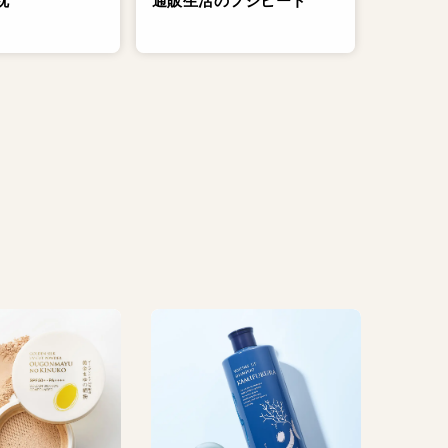
通販生活のフジヒート
枕