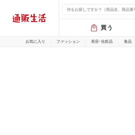
グ
買う
ロ
ー
バ
お気に入り
ファッション
美容･化粧品
食品
ル
メ
ニ
ュ
ー