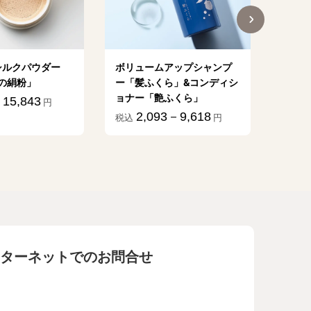
シルクパウダー
ボリュームアップシャンプ
植物乳
の絹粉」
ー「髪ふくら」&コンディシ
億」
ョナー「艶ふくら」
15,843
1
円
税込
2,093－9,618
税込
円
ターネットでのお問合せ