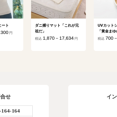
ヒート
ダニ捕りマット「これが元
UVカット
祖だ」
「黄金まゆ
,300
円
1,870－17,634
700－
税込
円
税込
問合せ
イン
-164-164