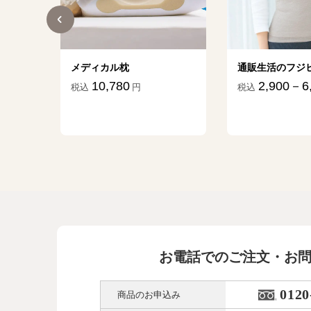
ター
メディカル枕
通販生活のフジ
10,780
2,900－6
税込
円
税込
45
円
お電話でのご注文・お
0120
商品のお申込み