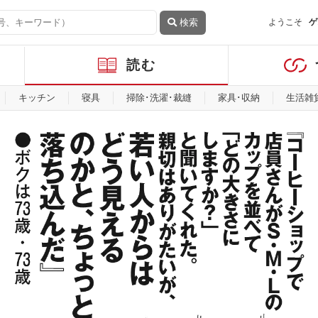
検索
ようこそ
ゲ
読む
キッチン
寝具
掃除･洗濯･裁縫
家具･収納
生活雑