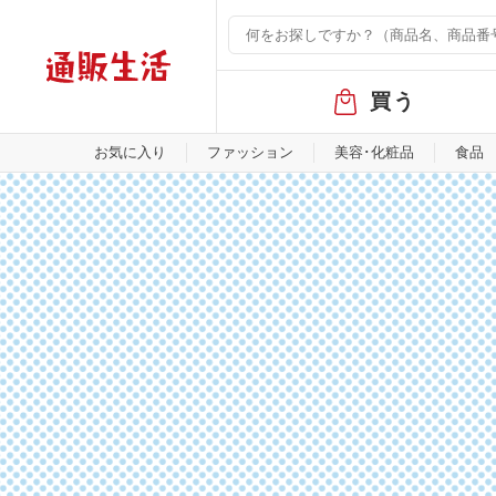
グ
買う
ロ
ー
バ
お気に入り
ファッション
美容･化粧品
食品
ル
メ
ニ
ュ
ー