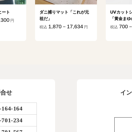
ヒート
ダニ捕りマット「これが元
UVカット
祖だ」
「黄金まゆ
,300
円
1,870－17,634
700－
税込
円
税込
問合せ
イン
-164-164
-701-234