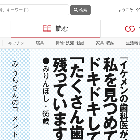
検索
ようこそ
ゲ
読む
キッチン
寝具
掃除･洗濯･裁縫
家具･収納
生活雑
みうらさんのコメントを見る