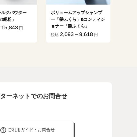
シルクパウダー
ボリュームアップシャンプ
植物乳
の絹粉」
ー「髪ふくら」&コンディシ
億」
ョナー「艶ふくら」
15,843
1
円
税込
2,093－9,618
税込
円
ターネットでのお問合せ
ご利用ガイド・お問合せ